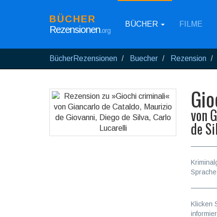
BÜCHER
BÜCHER
FILME
Rezensionen
.org
BücherRezensionen
Buecher
Rezension
Gio
von
G
de Si
Kriminal
Sprache
Klicken 
informie