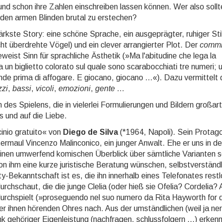
und schon ihre Zahlen einschreiben lassen können. Wer also soll
 den armen Blinden brutal zu erstechen?
ärkste Story: eine schöne Sprache, ein ausgeprägter, ru­higer Sti
 überdrehte Vögel) und ein clever ar­ran­gier­ter Plot. Der
commi
weist Sinn für sprach­liche Ästhetik (»Ma l'abitudine che lega la
a un biglietto colo­rato sul quale sono scarabocchiati tre numeri; 
onde prima di affogare. E giocano, giocano ...«). Dazu vermittelt 
zzi
,
bassi
,
vicoli
,
emozioni
,
gente
...
des Spielens, die in vielerlei Formulierungen und Bil­dern großart
 und auf die Liebe.
inio gratuito« von
Diego de Silva
(*1964, Napoli). Sein Pro­ta­go
termaul Vincenzo Malinconico, ein junger An­walt. Ehe er uns in d
s einen umwerfend komi­schen Überblick über sämtliche Varianten s
von ihm eine kurze juristische Beratung wünschen, selbstverständl
-Bekanntschaft ist es, die ihn innerhalb eines Telefonates restl
urchschaut, die die junge Clelia (oder hieß sie Ofelia? Cordelia?
 durchspielt (»proseguendo nel suo numero da Rita Hayworth for
er ihnen hörenden Ohres nach. Aus der umständlichen (weil ja nerv
 gehöriger Eigenleistung (nachfragen, schluss­fol­gern ...) erken