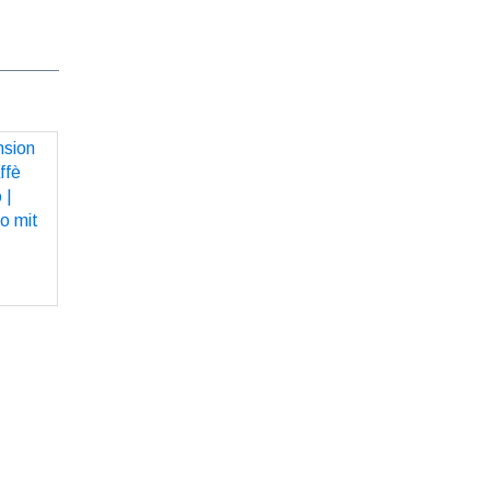
ion zu
affè
so |
so mit
z«
O