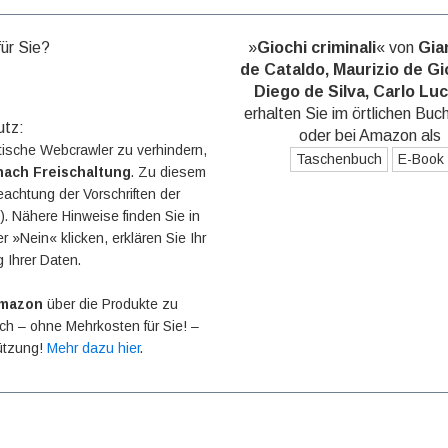
für Sie?
»
Giochi criminali
« von
Gia
de Cataldo, Maurizio de Gi
Diego de Silva, Carlo Luc
erhalten Sie im örtlichen Buc
utz:
oder bei Amazon als
ische Webcrawler zu verhindern,
Taschenbuch
E-Book
nach Freischaltung
. Zu diesem
eachtung der Vorschriften der
 Nähere Hinweise finden Sie in
r »Nein« klicken, erklären Sie Ihr
g Ihrer Daten.
mazon
über die Produkte zu
 ich – ohne Mehrkosten für Sie! –
tützung!
Mehr dazu hier
.