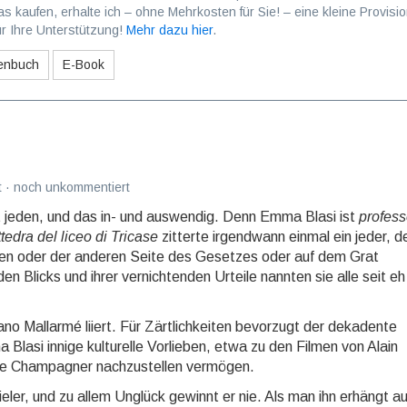
as kaufen, erhalte ich – ohne Mehrkosten für Sie! – eine kleine Provisio
r Ihre Unterstützung!
Mehr dazu hier
.
enbuch
E-Book
 · noch unkommentiert
 jeden, und das in- und aus­wen­dig. Denn Emma Blasi ist
profes
ttedra del liceo di Tricase
zitterte irgend­wann einmal ein jeder, d
nen oder der anderen Seite des Gesetzes oder auf dem Grat
Blicks und ihrer vernichtenden Urteile nannten sie alle seit eh
no Mallarmé liiert. Für Zärtlichkeiten bevorzugt der de­ka­den­te
lasi innige kulturelle Vorlieben, etwa zu den Fil­men von Alain
ive Champagner nachzustellen vermö­gen.
er, und zu allem Unglück gewinnt er nie. Als man ihn erhängt au