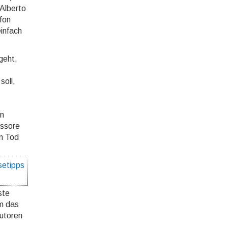
Alberto
efon
infach
geht,
soll,
en
essore
en Tod
setipps
ste
um das
autoren