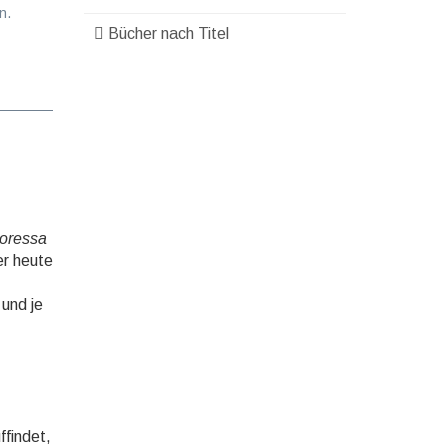
n.
Bücher nach Titel
soressa
er heute
 und je
ffindet,