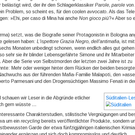
elästigt wird, der ihr den Schla­ger­klas­si­ker
Parole, parole
von 
in Pro­blem, so scheint es, für den coolen
avvocato
. Als das Tel
e­gen: »Ehi, per caso di Mina hai anche
Non gioco più
?« Aber so e
ma) setzt, was die Biografie seiner Protagonistin in Bo­lo­gna an
ie gelesen haben:
L'ispettore Grazia Negro, dell'antimafia,
ist mit
sechs Monaten unbedingt scho­nen, wenn endlich alles gut gehen 
so sehr sie ihr blinder Lebensgefährte Si­mone und ihr Mitarbeiter
ber die Serie von Selbstmor­den der letzten zwei Jahre ist zu
 könn­te: Mehr oder weniger hinter dem Rücken der beiden besorgt
n Nachwuchs aus der führenden Mafia-Familie Malapoti, den »ass
e« Alber­to Parmesani und den Drogensüchtigen Massimo Fenati in d
 schauen wir Leser in die Abgründe etlicher
Süditalien-Le
ch gern wüsste ...
r interessante Charakterstudien, stilistische Vergnügungen und be
twa um ein
recycling
bereits veröffentlichter Pro­duk­te, sondern 
tbewussten Garde der etwa fünf­zig­jäh­ri­gen italienischen Krimi
 einander er­gän­zen und sich doch kompromisslos und deutlich