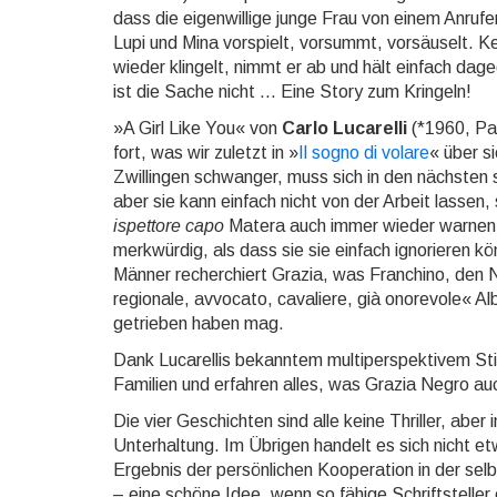
dass die eigenwillige junge Frau von einem Anrufer b
Lupi und Mina vorspielt, vorsummt, vorsäuselt. Ke
wieder klingelt, nimmt er ab und hält einfach da­g
ist die Sache nicht ... Eine Story zum Kringeln!
»A Girl Like You« von
Carlo Lucarelli
(*1960, Par
fort, was wir zuletzt in »
Il sogno di volare
« über s
Zwillingen schwanger, muss sich in den nächsten 
aber sie kann einfach nicht von der Arbeit lassen, 
ispettore capo
Matera auch immer wieder warnen. A
merkwürdig, als dass sie sie einfach ig­no­rie­ren
Männer recherchiert Grazia, was Fran­chi­no, de
regionale, avvo­ca­to, ca­va­lie­re, già onorevol
getrieben haben mag.
Dank Lucarellis bekanntem multiperspektivem Stil
Familien und erfahren alles, was Grazia Negro au
Die vier Geschichten sind alle keine Thriller, abe
Unterhaltung. Im Übrigen handelt es sich nicht e
Ergebnis der persönlichen Kooperation in der selbs
– eine schöne Idee, wenn so fähige Schriftsteller