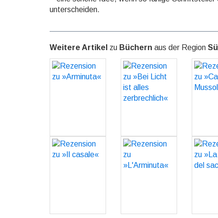
unterscheiden.
Weitere Artikel
zu
Büchern
aus der Region
Sü
Rezension zu
Rezension zu
Rezen
»Arminuta«
»Bei Licht ist
»C
alles
Muss
GO
zerbrechlich«
GO
Rezension zu
Rezension zu
Rezen
»Il casale«
»L'Arminuta«
»La t
sace
GO
GO