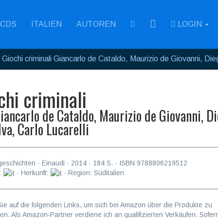
RSS
CDS
ITALIEN
AUTOREN
LOGIN
Giochi criminali Giancarlo de Cataldo, Maurizio de Giovanni, Dieg
chi criminali
iancarlo de Cataldo, Maurizio de Giovanni, D
lva, Carlo Lucarelli
geschichten
·
Einaudi
·
2014
·
184
S. · ISBN
9788806219512
:
· Herkunft:
· Region: Süditalien
Sie auf die folgenden Links, um sich bei Amazon über die Produkte zu
ren. Als Amazon-Partner verdiene ich an qualifizierten Verkäufen. Sofer