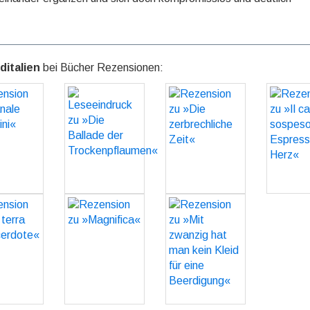
ditalien
bei Bücher Rezensionen:
sion zu
Leseeindruck
Rezension zu
Rezens
anale
zu »Die
»Die
»Il c
olini«
Ballade der
zerbrechliche
sospe
Trockenpflaumen«
Zeit«
Espres
GO
Her
GO
GO
G
sion zu
Rezension zu
Rezension zu
erra del
»Magnifica«
»Mit zwanzig
rdote«
hat man kein
GO
Kleid für eine
GO
Beerdigung«
GO