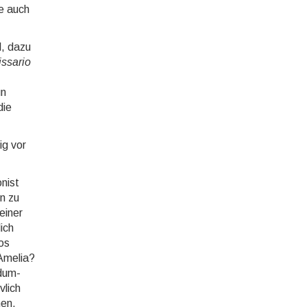
te auch
l, dazu
ssario
un
die
ig vor
­nist
en zu
einer
ich
os
 Amelia?
 dum­
­lich
nen,