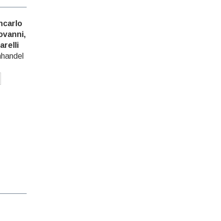
ncarlo
ovanni,
arelli
hhandel