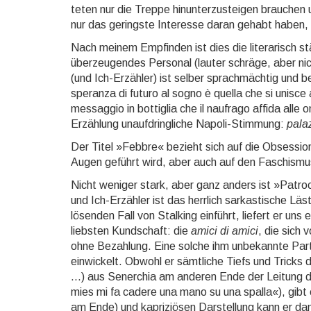
teten nur die Treppe hinunterzusteigen brauchen 
nur das geringste Interesse daran gehabt haben,
Nach meinem Empfinden ist dies die literarisch st
überzeugendes Personal (lauter schräge, aber nicht
(und Ich-Erzähler) ist selber sprachmächtig und be
speranza di futuro al sogno è quella che si unisce 
messaggio in bottiglia che il naufrago affida alle 
Erzählung unaufdringliche Napoli-Stim­mung:
pala
Der Titel »Febbre« bezieht sich auf die Obsession 
Augen geführt wird, aber auch auf den Faschismus
Nicht weniger stark, aber ganz anders ist »Patroc
und Ich-Erzähler ist das herrlich sarkastische Läs
lösenden Fall von Stalking einführt, liefert er un
liebsten Kundschaft: die
amici di amici
, die sich 
ohne Bezahlung. Eine solche ihm unbekannte Party
einwickelt. Obwohl er sämtliche Tiefs und Tricks d
...) aus Sener­chia am anderen Ende der Leitung
mies mi fa cadere una mano su una spalla«), gibt 
am Ende) und kapriziösen Darstellung kann er dank