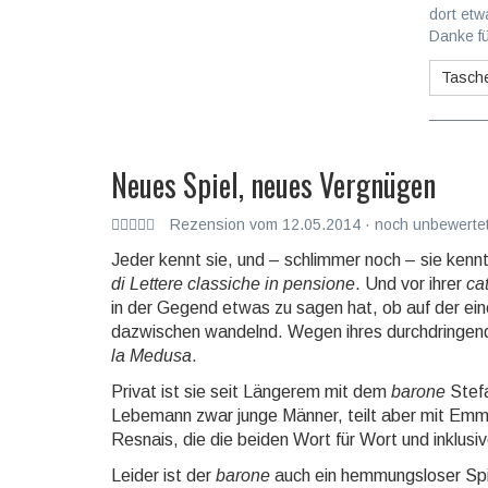
dort etw
Danke fü
Tasch
Neues Spiel, neues Vergnügen
Rezension vom 12.05.2014 · noch unbewertet
Jeder kennt sie, und – schlimmer noch – sie kennt
di Lettere classiche in pen­sio­ne
. Und vor ihrer
ca
in der Gegend etwas zu sagen hat, ob auf der ei
dazwischen wandelnd. Wegen ihres durchdringenden 
la Medusa
.
Privat ist sie seit Längerem mit dem
barone
Stefa
Lebemann zwar junge Männer, teilt aber mit Emma B
Resnais, die die beiden Wort für Wort und inklus
Leider ist der
barone
auch ein hemmungsloser Spiel