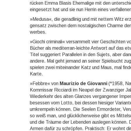
rücken Emma Blasis Ehemalige mit den unterschied
eingesetzt hat und sie nun Herrin eines verfallen
»Medusa«, die geradlinig und mit nettem Witz er
gen­satz zwischen dem nostalgischen Charme der v
wer­bes.
»Giochi criminali« versammelt vier Geschichten von
Bücher als mediterran-leichte Antwort auf das et
Titel suggeriert Parallelen in den Sujets, aber dann
andere. Mal geht jemand an seiner Spielsucht zugr
spielen zwei miteinander Katz und Maus, mal fin­de
Karte.
»Febbre« von
Maurizio de Giovanni
(*1958, Nap
Kommissar Ricciardi im Neapel der Zwanziger Ja
Wiederkehr des alten Glanzes vergangener Imperi
besessen vom Lotto, bei dessen hiesiger Variante
umkrempeln können. Die Seelen Ermordeter, Verun
so weiß man, und glücklicherweise gibt es Mittels
und die Träume der Lebenden aus­legen können. Der
Armen dafür zu schröp­fen. Praktisch: Er wohnt di