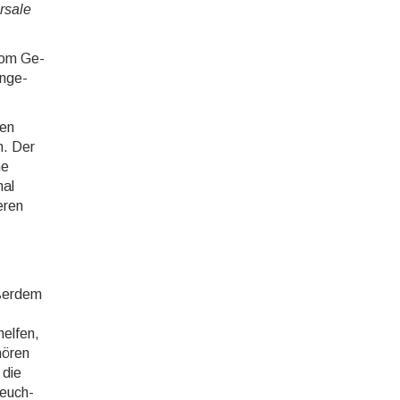
rsale
vom Ge­
n­ge­
ren
n. Der
ne
mal
eren
ußerdem
helfen,
hören
 die
leuch­