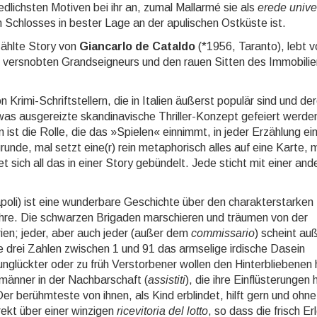
lichsten Motiven bei ihr an, zumal Mallarmé sie als
erede unive
en Schlosses in bester Lage an der apulischen Ostküste ist.
zählte Story von
Giancarlo de Cataldo
(*1956, Taranto), lebt 
ersnobten Grandseigneurs und den rauen Sitten des Im­mo­bi­lie
 Krimi-Schriftstellern, die in Italien äußerst populär sind und de
was ausgereizte skandinavische Thriller-Kon­zept gefeiert werde
 ist die Rolle, die das »Spie­len« ein­nimmt, in jeder Erzählung ei
unde, mal setzt eine(r) rein metaphorisch alles auf eine Karte, 
t sich all das in einer Story gebündelt. Jede sticht mit einer and
oli) ist eine wunderbare Geschichte über den charakter­star­ken
hre. Die schwarzen Brigaden marschieren und träu­men von der
en; jeder, aber auch jeder (außer dem
commissario
) scheint a
 drei Zahlen zwischen 1 und 91 das armselige irdische Dasein
glückter oder zu früh Verstorbener wollen den Hinterbliebenen 
­män­ner in der Nachbarschaft (
assistiti
), die ihre Einflüsterungen 
 berühmteste von ihnen, als Kind erblindet, hilft gern und ohne
rekt über einer winzigen
ricevitoria del lotto
, so dass die frisch Er