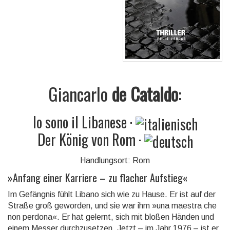
Giancarlo
de Cataldo
:
Io sono il Libanese
·
Der König von Rom
·
Handlungsort: Rom
»
Anfang einer Karriere – zu flacher Aufstieg
«
Im Gefängnis fühlt Libano sich wie zu Hause. Er ist auf der
Straße groß geworden, und sie war ihm »una maestra che
non perdona«. Er hat gelernt, sich mit bloßen Händen und
einem Messer durch­zu­set­zen. Jetzt – im Jahr 1976 – ist er