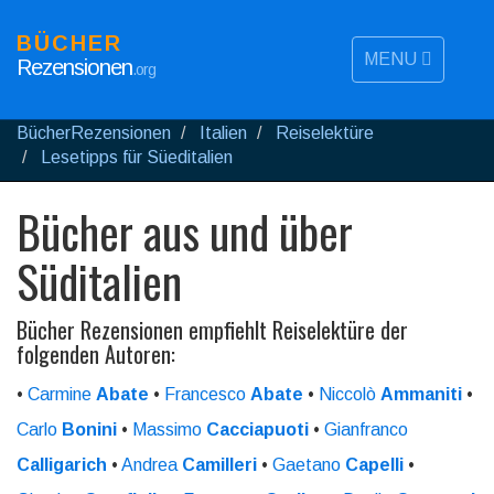
BÜCHER
MENU
Rezensionen
.org
BücherRezensionen
Italien
Reiselektüre
Lesetipps für Süeditalien
Bücher aus und über
Süditalien
Bücher Rezensionen empfiehlt Reiselektüre der
folgenden Autoren:
•
Carmine
Abate
•
Francesco
Abate
•
Niccolò
Ammaniti
•
Carlo
Bonini
•
Massimo
Cacciapuoti
•
Gianfranco
Calligarich
•
Andrea
Camilleri
•
Gaetano
Capelli
•