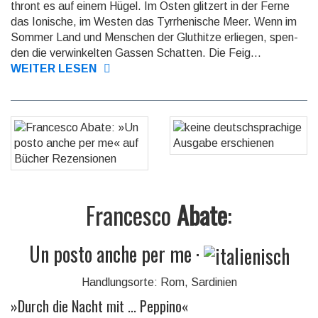
thront es auf einem Hügel. Im Osten glit­zert in der Ferne
das Io­ni­sche, im Westen das Tyrrhe­ni­sche Meer. Wenn im
Sommer Land und Menschen der Gluthitze erliegen, spen­
den die ver­win­kel­ten Gas­sen Schat­ten. Die Feig...
WEITER LESEN
Francesco
Abate
:
Un posto anche per me
·
Handlungsorte: Rom, Sardinien
»
Durch die Nacht mit ... Peppino
«