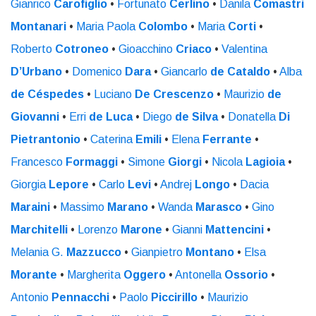
Gianrico
Carofiglio
•
Fortunato
Cerlino
•
Danila
Comastri
Montanari
•
Maria Paola
Colombo
•
Maria
Corti
•
Roberto
Cotroneo
•
Gioacchino
Criaco
•
Valentina
D’Urbano
•
Domenico
Dara
•
Giancarlo
de Cataldo
•
Alba
de Céspedes
•
Luciano
De Crescenzo
•
Maurizio
de
Giovanni
•
Erri
de Luca
•
Diego
de Silva
•
Donatella
Di
Pietrantonio
•
Caterina
Emili
•
Elena
Ferrante
•
Francesco
Formaggi
•
Simone
Giorgi
•
Nicola
Lagioia
•
Giorgia
Lepore
•
Carlo
Levi
•
Andrej
Longo
•
Dacia
Maraini
•
Massimo
Marano
•
Wanda
Marasco
•
Gino
Marchitelli
•
Lorenzo
Marone
•
Gianni
Mattencini
•
Melania G.
Mazzucco
•
Gianpietro
Montano
•
Elsa
Morante
•
Margherita
Oggero
•
Antonella
Ossorio
•
Antonio
Pennacchi
•
Paolo
Piccirillo
•
Maurizio