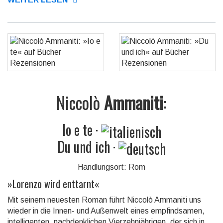
Niccolò
Ammaniti
:
Io e te
·
Du und ich
·
Handlungsort: Rom
»
Lorenzo wird enttarnt
«
Mit seinem neuesten Roman führt Niccolò Ammaniti uns
wieder in die Innen- und Außenwelt eines empfindsamen,
intelligenten, nachdenklichen Vier­zehn­jäh­ri­gen, der sich in