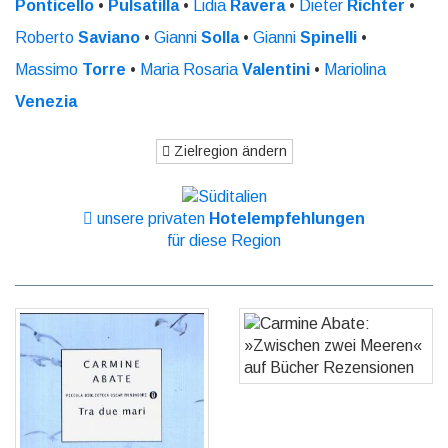
Ponticello
•
Pulsatilla
•
Lidia
Ravera
•
Dieter
Richter
•
Roberto
Saviano
•
Gianni
Solla
•
Gianni
Spinelli
•
Massimo
Torre
•
Maria Rosaria
Valentini
•
Mariolina
Venezia
Zielregion ändern
unsere privaten
Hotelempfehlungen
für diese Region