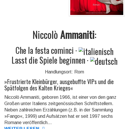
Niccolò
Ammaniti
:
Che la festa cominci
·
Lasst die Spiele beginnen
·
Handlungsort: Rom
»
Frustrierte Kleinbürger, ausgebuffte VIPs und die
Spätfolgen des Kalten Krieges
«
Niccolò Ammaniti, geboren 1966, ist einer von den ganz
Großen unter Italiens zeit­ge­nös­si­schen Schrift­stellern.
Neben zahlreichen Erzählungen (z.B. in der Sammlung
»Fango«, 1999) und Auf­sät­zen hat er seit 1997 sechs
Romane ver­öf­fent­lich...
WEITER LESEN