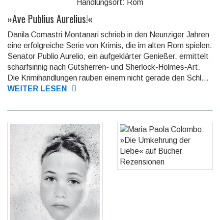
Handlungsort: Rom
»
Ave Publius Aurelius!
«
Danila Comastri Montanari schrieb in den Neunziger Jahren
eine erfolgreiche Serie von Krimis, die im al­ten Rom spielen.
Senator Publio Aurelio, ein auf­ge­klär­ter Ge­nie­ßer, er­mit­telt
scharf­sin­nig nach Guts­her­ren- und Sher­lock-Holmes-Art.
Die Kri­mi­hand­lun­gen rauben einem nicht gerade den Schl...
WEITER LESEN