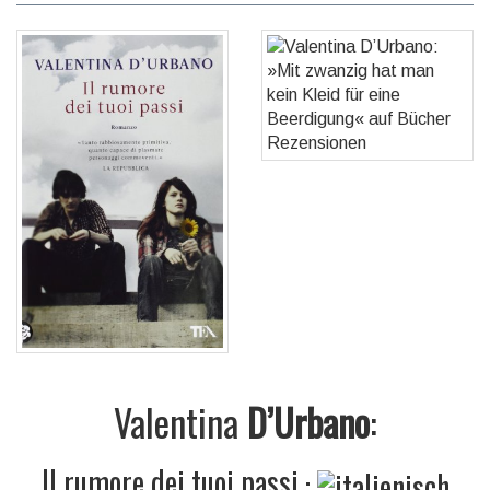
Valentina
D’Urbano
:
Il rumore dei tuoi passi
·