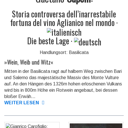
Storia controversa dell’inarrestabile
fortuna del vino Aglianico nel mondo
·
Die beste Lage
·
Handlungsort: Basilicata
»
Wein, Weib und Witz
«
Mitten in der Basilicata ragt auf halbem Weg zwi­schen Bari
und Salerno das majestätische Mas­siv des Monte Vulture
auf. An den Hän­gen des 1326m hohen er­losche­nen Vulkans
wird bis in 800m Höhe ein Rot­wein angebaut, bei dessen
bloßer Erwäh...
WEITER LESEN