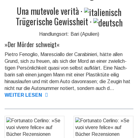
Una mutevole verità
·
Trügerische Gewissheit
·
Handlungsort: Bari (Apulien)
»
Der Mörder schweigt
«
Pietro Fenoglio, Maresciallo der Carabinieri, hätte allen
Grund, sich zu freuen, als sich der Mord an einer zwie­lich­
tigen Persön­lich­keit quasi von selbst aufklärt. Eine Nach­
barin sah einen jungen Mann mit einer Plastik­tüte eilig
hinaus­laufen und mit dem Auto davon­rasen; die Zeugin hat
nicht nur die Auto­nummer no­tiert, sondern auch d...
WEITER LESEN