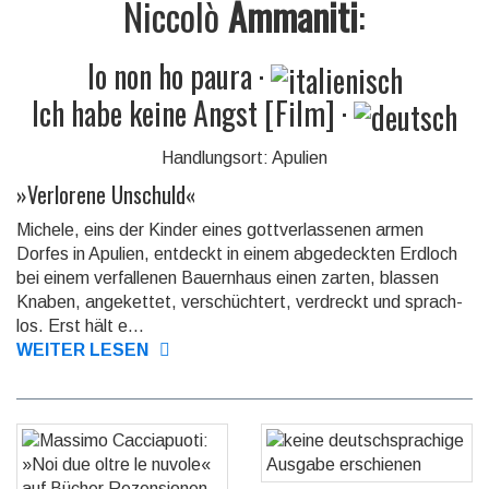
Niccolò
Ammaniti
:
Io non ho paura
·
Ich habe keine Angst [Film]
·
Handlungsort: Apulien
»
Verlorene Unschuld
«
Michele, eins der Kinder eines gottverlassenen armen
Dorfes in Apulien, entdeckt in einem ab­ge­deck­ten Erdloch
bei einem verfallenen Bauern­haus einen zarten, blassen
Knaben, an­ge­ket­tet, ver­schüch­tert, ver­dreckt und sprach­
los. Erst hält e...
WEITER LESEN