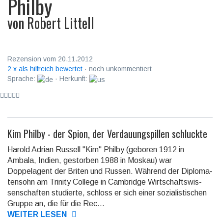
Philby
von
Robert Littell
Rezension vom 20.11.2012
2 x als hilfreich bewertet
· noch unkommentiert
Sprache:
· Herkunft:
Kim Philby - der Spion, der Verdauungspillen schluckte
Harold Adrian Russell "Kim" Philby (geboren 1912 in
Ambala, Indien, ge­stor­ben 1988 in Moskau) war
Doppelagent der Briten und Russen. Während der Di­plo­ma­
ten­sohn am Trinity College in Cambridge Wirt­schafts­wis­
sen­schaf­ten studierte, schloss er sich einer sozialistischen
Gruppe an, die für die Rec...
WEITER LESEN