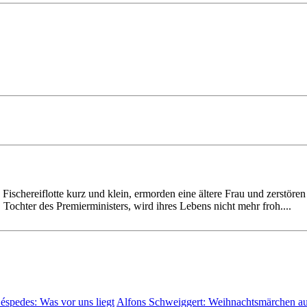
Fischereiflotte kurz und klein, ermorden eine ältere Frau und zerstören
ochter des Premierministers, wird ihres Lebens nicht mehr froh....
Céspedes:
Was vor uns liegt
Alfons Schweiggert:
Weihnachtsmärchen a