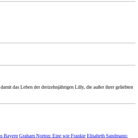
 damit das Leben der dreizehnjährigen Lilly, die außer ihrer geliebten
us Bayern
Graham Norton:
Eine wie Frankie
Elisabeth Sandmann: