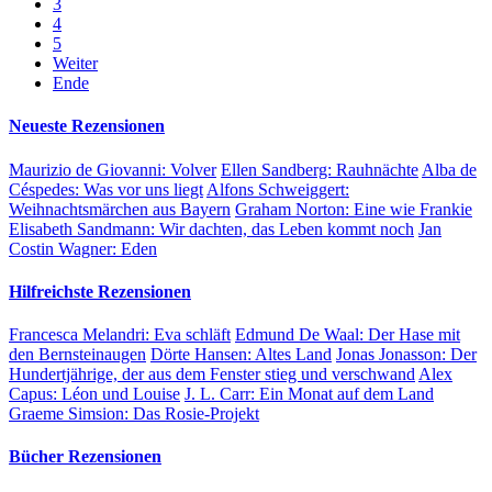
3
4
5
Weiter
Ende
Neueste Rezensionen
Maurizio de Giovanni:
Volver
Ellen Sandberg:
Rauhnächte
Alba de
Céspedes:
Was vor uns liegt
Alfons Schweiggert:
Weihnachtsmärchen aus Bayern
Graham Norton:
Eine wie Frankie
Elisabeth Sandmann:
Wir dachten, das Leben kommt noch
Jan
Costin Wagner:
Eden
Hilfreichste Rezensionen
Francesca Melandri:
Eva schläft
Edmund De Waal:
Der Hase mit
den Bernsteinaugen
Dörte Hansen:
Altes Land
Jonas Jonasson:
Der
Hundertjährige, der aus dem Fenster stieg und verschwand
Alex
Capus:
Léon und Louise
J. L. Carr:
Ein Monat auf dem Land
Graeme Simsion:
Das Rosie-Projekt
Bücher Rezensionen