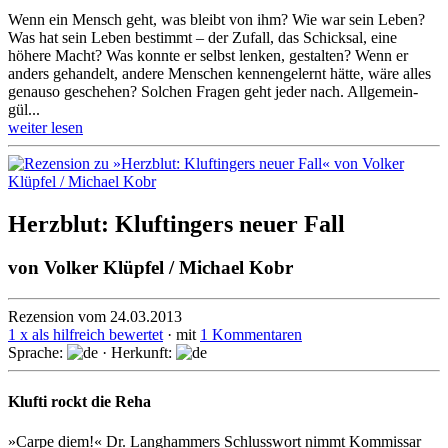
Wenn ein Mensch geht, was bleibt von ihm? Wie war sein Leben?
Was hat sein Leben bestimmt – der Zufall, das Schick­sal, eine
höhere Macht? Was konnte er selbst lenken, gestalten? Wenn er
anders gehan­delt, andere Menschen kennen­gelernt hätte, wäre alles
genauso geschehen? Solchen Fragen geht jeder nach. Allge­mein­
gül...
weiter lesen
Herzblut: Kluftingers neuer Fall
von
Volker Klüpfel / Michael Kobr
Rezension vom 24.03.2013
1 x als hilfreich bewertet
· mit
1 Kommentaren
Sprache:
· Herkunft:
Klufti rockt die Reha
»Carpe diem!« Dr. Langhammers Schlusswort nimmt Kommissar