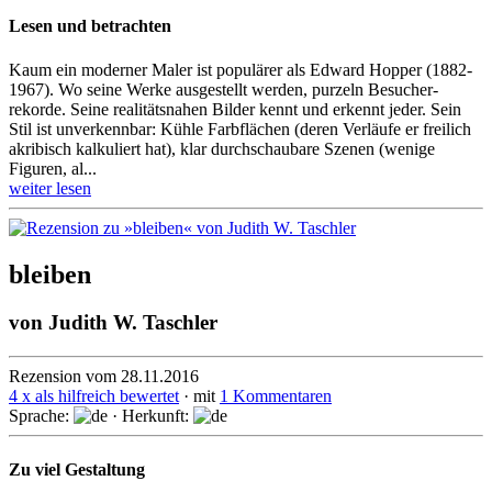
Lesen und betrachten
Kaum ein moderner Maler ist populärer als Edward Hopper (1882-
1967). Wo seine Werke ausge­stellt werden, purzeln Besucher­
rekorde. Seine realitäts­nahen Bilder kennt und erkennt jeder. Sein
Stil ist unver­kenn­bar: Kühle Farb­flächen (deren Verläufe er freilich
akribisch kalkuliert hat), klar durch­schau­bare Szenen (wenige
Figuren, al...
weiter lesen
bleiben
von
Judith W. Taschler
Rezension vom 28.11.2016
4 x als hilfreich bewertet
· mit
1 Kommentaren
Sprache:
· Herkunft:
Zu viel Gestaltung