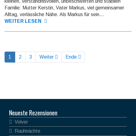
kleinen, ver­ständ­nis­vollen, un­be­schwer­ten und stabilen
Familie: Mutter Kerstin, Vater Markus, viel ge­mein­samer
Alltag, ver­läss­liche Nähe. Als Markus für sein...
WEITER LESEN
1
2
3
Weiter
Ende
Neueste Rezensionen
Volver
Rauhnächte