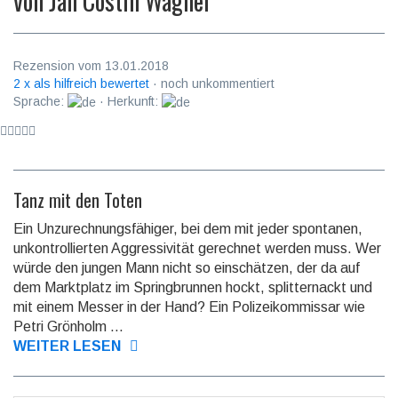
von
Jan Costin Wagner
Rezension vom 13.01.2018
2 x als hilfreich bewertet
· noch unkommentiert
Sprache:
· Herkunft:
Tanz mit den Toten
Ein Unzurechnungsfähiger, bei dem mit jeder spontanen,
unkontrol­lier­ten Aggressi­vität gerechnet werden muss. Wer
würde den jungen Mann nicht so einschätzen, der da auf
dem Markt­platz im Spring­brunnen hockt, splitter­nackt und
mit einem Messer in der Hand? Ein Polizei­kom­mis­sar wie
Petri Grön­holm ...
WEITER LESEN