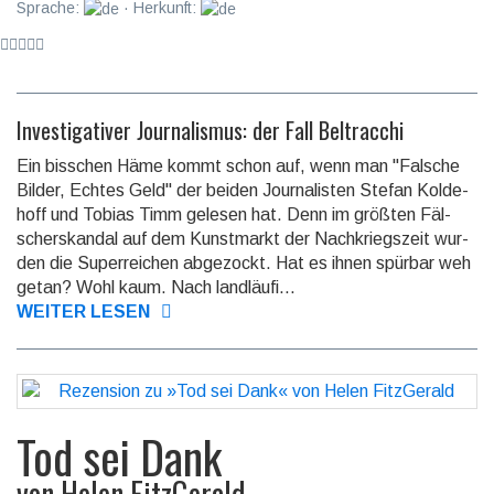
Sprache:
· Herkunft:
Investigativer Journalismus: der Fall Beltracchi
Ein bisschen Häme kommt schon auf, wenn man "Falsche
Bilder, Echtes Geld" der beiden Jour­na­listen Stefan Kolde­
hoff und Tobias Timm ge­lesen hat. Denn im größ­ten Fäl­
scher­skan­dal auf dem Kunst­markt der Nach­kriegs­zeit wur­
den die Super­reichen ab­ge­zockt. Hat es ihnen spür­bar weh
getan? Wohl kaum. Nach land­läu­fi­...
WEITER LESEN
Tod sei Dank
von
Helen FitzGerald