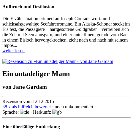
Aufbruch und Desillusion
Die Erzählsituation erinnert an Joseph Conrads wort- und
schicksalsgewaltige Seefahrerromane. Ein Alaska-Schoner steckt im
Eis fest, die Passa­giere – hart­gesot­tene Gold­gräber – vertrei­ben sich
die Zeit mit Seemanns­garn, und einer unter ihnen, gerade vom Bad
in einem Eisloch hervor­gekrochen, zieht nach und nach mit seinem
impo­s...
weiter lesen
Ein untadeliger Mann
von
Jane Gardam
Rezension vom 12.12.2015
38 x als hilfreich bewertet
· noch unkommentiert
Sprache:
· Herkunft:
Eine überfällige Entdeckung