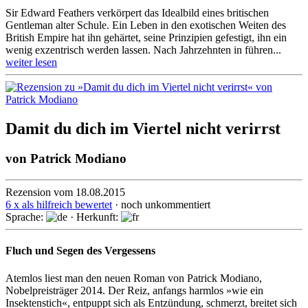
Sir Edward Feathers ver­kör­pert das Ideal­bild ei­nes briti­schen
Gentle­man alter Schule. Ein Le­ben in den exoti­schen Weiten des
British Em­pire hat ihn ge­härtet, seine Prinzi­pien ge­fes­tigt, ihn ein
we­nig ex­zentrisch werden las­sen. Nach Jahrzehn­ten in füh­ren­...
weiter lesen
Damit du dich im Viertel nicht verirrst
von
Patrick Modiano
Rezension vom 18.08.2015
6 x als hilfreich bewertet
· noch unkommentiert
Sprache:
· Herkunft:
Fluch und Segen des Vergessens
Atemlos liest man den neuen Roman von Patrick Modiano,
Nobelpreisträger 2014. Der Reiz, anfangs harmlos »wie ein
Insekten­stich«, entpuppt sich als Entzündung, schmerzt, breitet sich