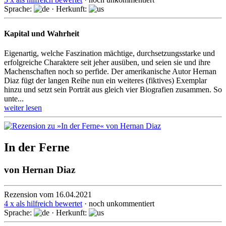
Sprache:
· Herkunft:
Kapital und Wahrheit
Eigenartig, welche Faszination mächtige, durch­setzungs­starke und
erfolg­reiche Charak­tere seit jeher ausüben, und seien sie und ihre
Machen­schaften noch so perfide. Der amerika­nische Autor Hernan
Diaz fügt der langen Reihe nun ein weiteres (fiktives) Exemplar
hinzu und setzt sein Porträt aus gleich vier Bio­grafien zusammen. So
unte...
weiter lesen
In der Ferne
von
Hernan Diaz
Rezension vom 16.04.2021
4 x als hilfreich bewertet
· noch unkommentiert
Sprache:
· Herkunft: