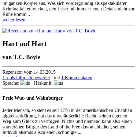
im ganzen Körper aus. Was sich vorder­gründig als spektakulärer
Kriminalfall entwickelt, den Leser mit immer neuen Details nicht zur
Ruhe komm...
weiter lesen
Hart auf Hart
von
T.C. Boyle
Rezension vom 14.03.2015
1 x als hilfreich bewertet
· mit
1 Kommentaren
Sprache:
· Herkunft:
Freie Wut- und Wahnbürger
Jeder Mensch, so steht es seit 1776 in der amerikanischen Un­ab­hän­
gig­keits­er­klä­rung, hat das unveräußerliche Recht, seinen eigenen
Weg zum Glück zu ver­fol­gen. Nichts und niemand kann also einen
souveränen Bürger des Land of the Free davon abhalten, seinen
Individualismus auszuleben, schon glei...