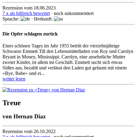
Rezension vom 18.06.2023
7 x als hilfreich bewertet
· noch unkommentiert
Sprache:
· Herkunft:
Die Opfer schlagen zurück
Eines schönen Tages im Jahr 1955 betritt der vierzehn­jährige
Schwarze Emmett Till den Lebens­mittel­laden von Roy und Carolyn
Bryant in Money, Missis­sippi. Carolyn, eine ansehn­liche Mutter
zweier Kinder, ist allein im Geschäft. Emmett sucht sich etwas
Süßes aus, bezahlt und verlässt den Laden gut gelaunt mit einem
»Bye, Babe« und ei...
weiter lesen
Treue
von
Hernan Diaz
Rezension vom 26.10.2022
3 x als hilfreich bewertet
· noch unkommentiert