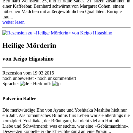
Bernhard Weinstein, 25, und Enrique Sabas, 21, sitzen zusammen in
einer Kaffeebar. Bernhard schwärmt von Margaret Cohen, einem
hübschen Mädchen mit außergewöhnlichen Qualitäten. Enrique
trau...
weiter lesen
Heilige Mörderin
von
Keigo Higashino
Rezension vom 19.03.2015
noch unbewertet · noch unkommentiert
Sprache:
· Herkunft:
Pulver im Kaffee
Die merkwürdige Ehe von Ayane und Yoshitaka Mashiba hielt nur
ein Jahr. Als romantisches Bündnis fürs Leben war sie allerdings nie
konzipiert. Yoshitaka, der Bräutigam, hat nicht viel am Hut mit
Liebe und Schwärmerei; was er suchte, war eine »Ge­bärma­schi­ne«.
Deswegen koppelte er die Eheschließung an eine &raqu...