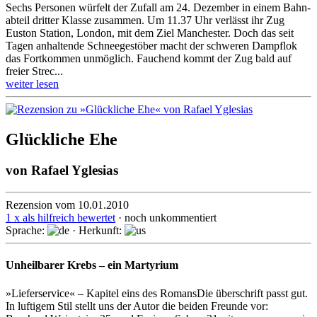
Sechs Personen würfelt der Zufall am 24. Dezember in einem Bahn­
abteil dritter Klasse zu­sam­men. Um 11.37 Uhr ver­lässt ihr Zug
Euston Station, London, mit dem Ziel Man­ches­ter. Doch das seit
Tagen an­hal­ten­de Schnee­ge­stöber macht der schweren Dampf­lok
das Fort­kom­men unmöglich. Fauchend kommt der Zug bald auf
freier Strec...
weiter lesen
Glückliche Ehe
von
Rafael Yglesias
Rezension vom 10.01.2010
1 x als hilfreich bewertet
· noch unkommentiert
Sprache:
· Herkunft:
Unheilbarer Krebs – ein Martyrium
»Lieferservice« – Kapitel eins des RomansDie überschrift passt gut.
In luftigem Stil stellt uns der Autor die beiden Freunde vor: