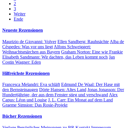
2
3
Weiter
Ende
Neueste Rezensionen
Maurizio de Giovanni:
Volver
Ellen Sandberg:
Rauhnächte
Alba de
Céspedes:
Was vor uns liegt
Alfons Schweiggert:
Weihnachtsmärchen aus Bayern
Graham Norton:
Eine wie Frankie
Elisabeth Sandmann:
Wir dachten, das Leben kommt noch
Jan
Costin Wagner:
Eden
Hilfreichste Rezensionen
Francesca Melandri:
Eva schläft
Edmund De Waal:
Der Hase mit
den Bernsteinaugen
Dörte Hansen:
Altes Land
Jonas Jonasson:
Der
Hundertjährige, der aus dem Fenster stieg und verschwand
Alex
Capus:
Léon und Louise
J. L. Carr:
Ein Monat auf dem Land
Graeme Simsion:
Das Rosie-Projekt
Bücher Rezensionen
Verlage
Persönliches
Meinungen zu BR
Kontakt
Impressum