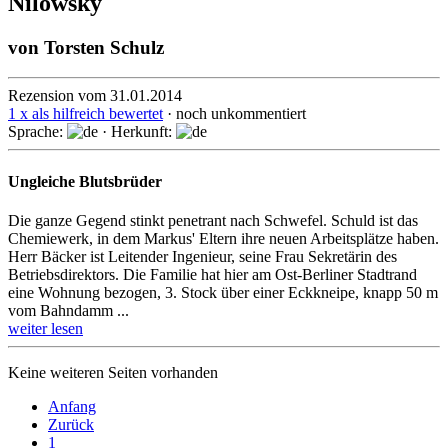
Nilowsky
von
Torsten Schulz
Rezension vom 31.01.2014
1 x als hilfreich bewertet
· noch unkommentiert
Sprache:
· Herkunft:
Ungleiche Blutsbrüder
Die ganze Gegend stinkt penetrant nach Schwefel. Schuld ist das
Chemiewerk, in dem Markus' Eltern ihre neuen Arbeitsplätze haben.
Herr Bäcker ist Lei­ten­der Ingenieur, seine Frau Sekretärin des
Betriebsdirek­tors. Die Familie hat hier am Ost-Berliner Stadtrand
eine Wohnung bezogen, 3. Stock über einer Eck­knei­pe, knapp 50 m
vom Bahndamm ...
weiter lesen
Keine weiteren Seiten vorhanden
Anfang
Zurück
1