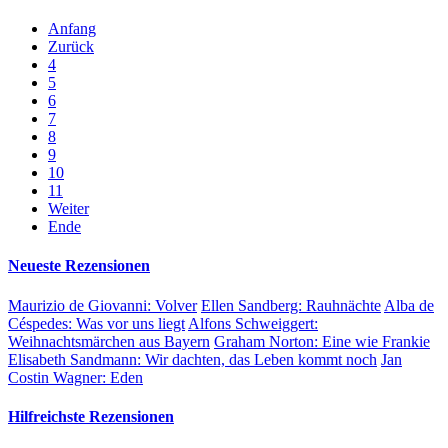
Anfang
Zurück
4
5
6
7
8
9
10
11
Weiter
Ende
Neueste Rezensionen
Maurizio de Giovanni:
Volver
Ellen Sandberg:
Rauhnächte
Alba de
Céspedes:
Was vor uns liegt
Alfons Schweiggert:
Weihnachtsmärchen aus Bayern
Graham Norton:
Eine wie Frankie
Elisabeth Sandmann:
Wir dachten, das Leben kommt noch
Jan
Costin Wagner:
Eden
Hilfreichste Rezensionen