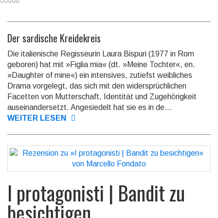
Der sardische Kreidekreis
Die italienische Regisseurin Laura Bispuri (1977 in Rom
geboren) hat mit »Figlia mia« (dt. »Meine Tochter«, en.
»Daughter of mine«) ein inten­sives, zutiefst weib­liches
Drama vorgelegt, das sich mit den wider­sprüch­lichen
Facetten von Mutter­schaft, Identität und Zuge­hörig­keit
aus­einander­setzt. Ange­siedelt hat sie es in de...
WEITER LESEN
I protagonisti | Bandit zu
besichtigen