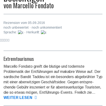
von
Marcello Fondato
Rezension vom 05.09.2016
noch unbewertet · noch unkommentiert
Sprache:
· Herkunft:
Extremtourismus
Marcello Fondato greift die blutige und todernste
Problematik der Ent­führun­gen auf makabre Weise auf. Der
sardische Bandit Taddeu ist ein besonders abgebrühter Typ
mit einer aberwit­zigen Geschäfts­idee: Gegen entspre­
chende Gebühr inszeniert er für abenteuer­lustige Touristen,
die so etwas mögen, Ent­füh­rungs-Events. Freilich zie...
WEITER LESEN