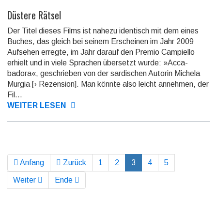
Düstere Rätsel
Der Titel dieses Films ist nahezu identisch mit dem eines
Buches, das gleich bei seinem Erschei­nen im Jahr 2009
Aufsehen erregte, im Jahr darauf den Premio Campiello
erhielt und in viele Sprachen übersetzt wurde: »Acca­
badora«, geschrie­ben von der sardi­schen Autorin Michela
Murgia [› Rezension]. Man könnte also leicht annehmen, der
Fil...
WEITER LESEN
Anfang
Zurück
1
2
3
4
5
Weiter
Ende