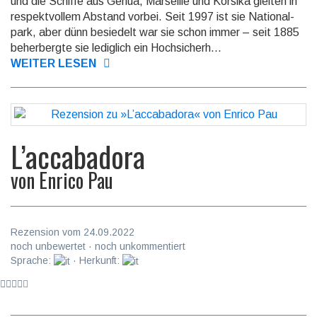
und die Schiffe aus Genua, Marseille und Korsika gleiten in
respekt­vollem Abstand vorbei. Seit 1997 ist sie National­
park, aber dünn besiedelt war sie schon immer – seit 1885
beher­bergte sie lediglich ein Hoch­sicher­h...
WEITER LESEN
L’accabadora
von
Enrico Pau
Rezension vom 24.09.2022
noch unbewertet · noch unkommentiert
Sprache:
· Herkunft: