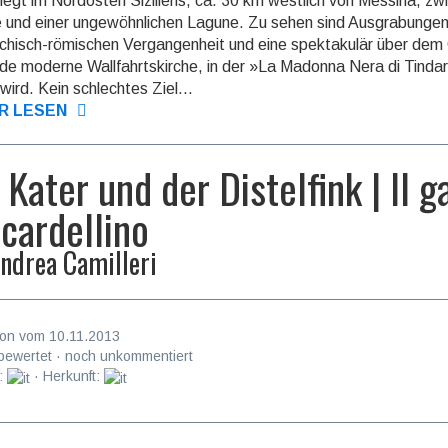
 liegt im Nordosten Siziliens, ca. 30 km westlich von Messina, zw
 und einer unge­wöhn­lichen Lagune. Zu sehen sind Aus­grabun­ge
echisch-römischen Vergangen­heit und eine spektakulär über dem
de moderne Wall­fahrts­kirche, in der »La Madonna Nera di Tindar
wird. Kein schlechtes Ziel...
R LESEN
 Kater und der Distelfink | Il g
l cardellino
ndrea Camilleri
on vom 10.11.2013
bewertet · noch unkommentiert
:
· Herkunft: