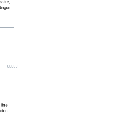
hatte,
dingun­
 ihre
inden