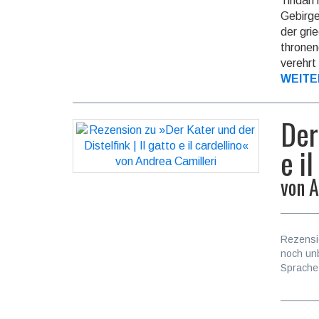
Tindari
Gebirge
der gri
thronen
verehrt 
WEITE
Der
e i
von
A
Rezensi
noch un
Sprache