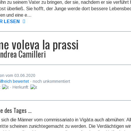
 ihn zu seinem Vater zu bringen, der sie, nachdem er sie verführt 
lbst überließ. Sie hofft, der Junge werde dort bessere Lebens­be
den und eine e...
R LESEN
e voleva la prassi
ndrea Camilleri
on vom 03.06.2020
ilfreich bewertet
· noch unkommentiert
:
· Herkunft:
e des Tages ...
 sich die Männer vom commissariato in Vigàta auch abmühen: All
hritte scheinen zunichte­gemacht zu werden. Die Verdäch­tigen w