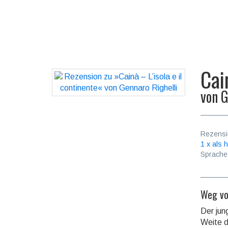
Cai
von
G
Rezensi
1 x als h
Sprache
Weg vo
Der jun
Weite d