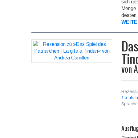
sich ges
Menge T
desten u
WEITE
Das
Tin
von
A
Rezensi
1 x als h
Sprache
Ausflu