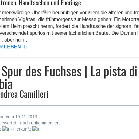
atronen, Handtaschen und Eheringe
 merkwürdige Überfälle beunruhigen vor allem die älteren und 
nerin­nen Vigàtas, die frühmorgens zur Messe gehen: Ein Motor­ra
klem Helm prescht heran, fordert die Handtasche der signora, fe
 ver­schwin­det spurlos mit seiner lächer­lichen Beute. Die Damen f
 aber nur i...
R LESEN
 Spur des Fuchses | La pista di
bia
ndrea Camilleri
on vom 15.11.2013
bewertet · noch unkommentiert
:
· Herkunft: