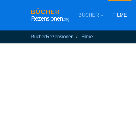
BÜCHER
BÜCHER
FILME
Rezensionen
.org
BücherRezensionen
Filme