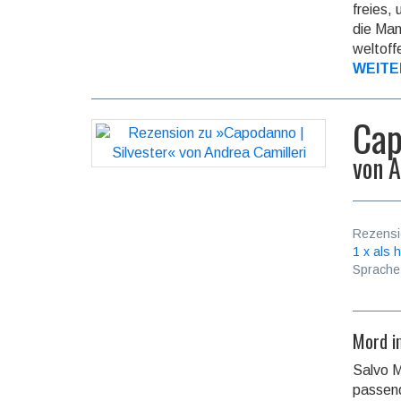
freies,
die Mann
welt­off
WEITE
Cap
von
A
Rezensi
1 x als h
Sprache
Mord i
Salvo M
passend