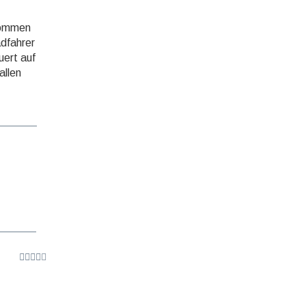
frommen
d­fahrer
uert auf
allen