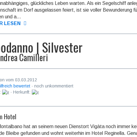
 unab­hängi­ges, glückliches Leben warten. Als ein Segel­schiff anl
­schaft im Dorf ausge­lassen feiert, ist sie voller Bewun­derung fü
en und a...
R LESEN
odanno | Silvester
ndrea Camilleri
on vom 03.03.2012
ilfreich bewertet
· noch unkommentiert
:
· Herkunft:
m Hotel
ontalbano hat an seinem neuen Dienstort Vigàta noch immer ke
e Bleibe gefunden und wohnt weiterhin im Hotel Reginella. Gen