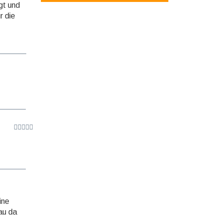
egt und
r die
ine
au da