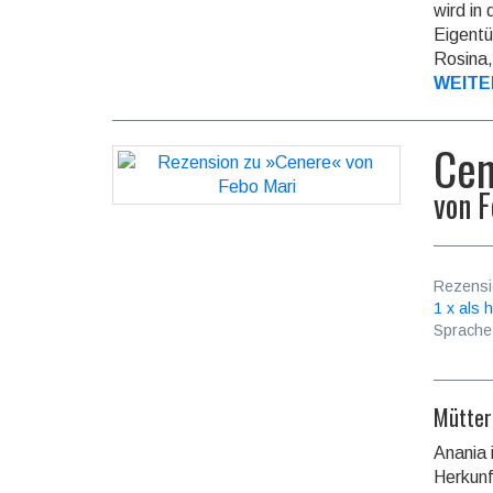
wird in
Eigen­t
Rosina,
WEITE
Cen
von
F
Rezensi
1 x als h
Sprache
Mütter
Anania 
Herkunft