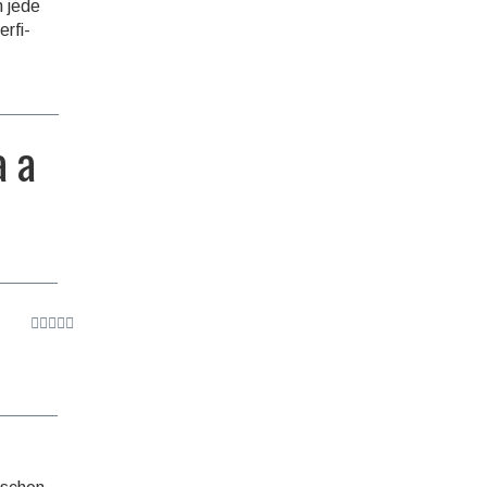
n jede
erfi­
a a