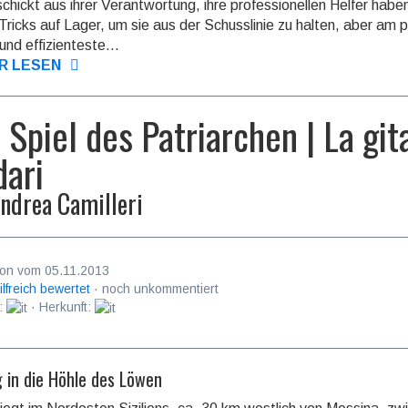
chickt aus ihrer Ver­antwor­tung, ihre pro­fessio­nellen Helfer habe
ricks auf Lager, um sie aus der Schuss­linie zu halten, aber am p
nd effizien­teste...
R LESEN
 Spiel des Patriarchen | La git
dari
ndrea Camilleri
on vom 05.11.2013
ilfreich bewertet
· noch unkommentiert
:
· Herkunft:
g in die Höhle des Löwen