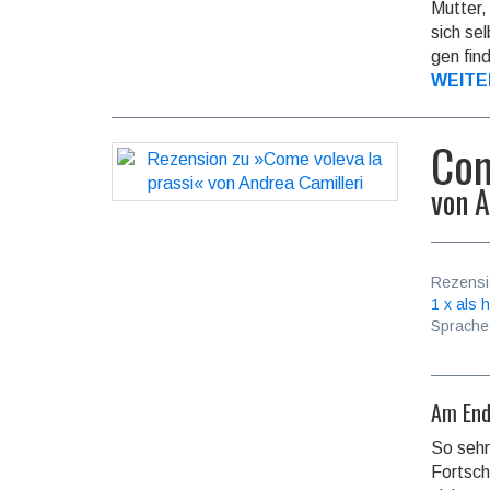
Mutter,
sich se
gen fin
WEITE
Com
von
A
Rezensi
1 x als h
Sprache
Am End
So sehr
Fort­sc