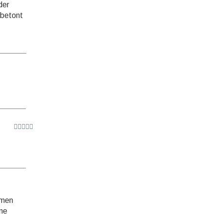
der
 betont
­men
ine