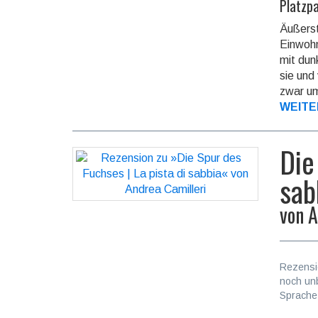
Platzp
Äußerst
Einwoh­
mit dun
sie und
zwar um,
WEITE
Die
sab
von
A
Rezensi
noch un
Sprache