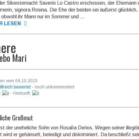
 der Silvester­nacht Saverio Lo Castro erschossen, der Ehemann 
üme­rin, signora Rosina. Die Ehe der beiden sei äußerst glücklich,
 obwohl ihr Mann nur im Sommer und ...
R LESEN
ere
ebo Mari
on vom 09.10.2015
ilfreich bewertet
· noch unkommentiert
:
· Herkunft:
liche Großmut
ist der uneheliche Sohn von Rosalìa Derios. Wegen seiner illegiti
 wird er ge­hänselt, belei­digt und dis­krimi­niert. Da beschließt se