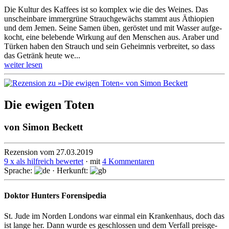
Die Kultur des Kaffees ist so komplex wie die des Weines. Das
unschein­bare immer­grüne Strauch­gewächs stammt aus Äthio­pien
und dem Jemen. Seine Samen üben, geröstet und mit Wasser aufge­
kocht, eine belebende Wirkung auf den Menschen aus. Araber und
Türken haben den Strauch und sein Geheim­nis verbreitet, so dass
das Getränk heute we...
weiter lesen
Die ewigen Toten
von
Simon Beckett
Rezension vom 27.03.2019
9 x als hilfreich bewertet
· mit
4 Kommentaren
Sprache:
· Herkunft:
Doktor Hunters Forensipedia
St. Jude im Norden Londons war einmal ein Krankenhaus, doch das
ist lange her. Dann wurde es geschlossen und dem Verfall preisge­