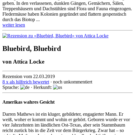
geben. In den verlassenen, dunklen Gängen, Gemächern, Sälen,
Treppen­häusern und Dach­stühlen sind Flora und Fauna eingezogen.
Fleder­mäuse haben Kolonien gegründet und flattern gespens­tisch
durch das Biotop ...
weiter lesen
Bluebird, Bluebird
von
Attica Locke
Rezension vom 22.03.2019
8 x als hilfreich bewertet
· noch unkommentiert
Sprache:
· Herkunft:
Amerikas wahres Gesicht
Darren Mathews ist ein kluger, gebildeter, engagierter Mann. Er
weiß, woher er kommt und wohin er gehört. Geboren wurde er vor
vier Jahr­zehnten im länd­lichen Ost-Texas, aber sein Stamm­baum
reicht zurück bis in die Zeit vor dem Bürger­krieg. Zwar hat – so