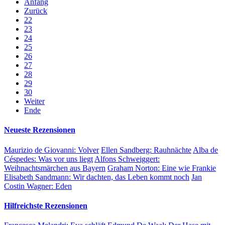
Anfang
Zurück
22
23
24
25
26
27
28
29
30
Weiter
Ende
Neueste Rezensionen
Maurizio de Giovanni:
Volver
Ellen Sandberg:
Rauhnächte
Alba de
Céspedes:
Was vor uns liegt
Alfons Schweiggert:
Weihnachtsmärchen aus Bayern
Graham Norton:
Eine wie Frankie
Elisabeth Sandmann:
Wir dachten, das Leben kommt noch
Jan
Costin Wagner:
Eden
Hilfreichste Rezensionen