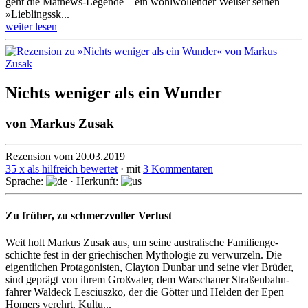
geht die Mathews-Legende – ein wohl­wollen­der Weißer seinen
»Lieblings­sk...
weiter lesen
Nichts weniger als ein Wunder
von
Markus Zusak
Rezension vom 20.03.2019
35 x als hilfreich bewertet
· mit
3 Kommentaren
Sprache:
· Herkunft:
Zu früher, zu schmerzvoller Verlust
Weit holt Markus Zusak aus, um seine australische Familienge­
schichte fest in der griechi­schen Mythologie zu verwurzeln. Die
eigent­lichen Protago­nisten, Clayton Dunbar und seine vier Brüder,
sind geprägt von ihrem Großvater, dem Warschauer Straßen­bahn­
fahrer Waldeck Lesciuszko, der die Götter und Helden der Epen
Homers verehrt. Kultu...