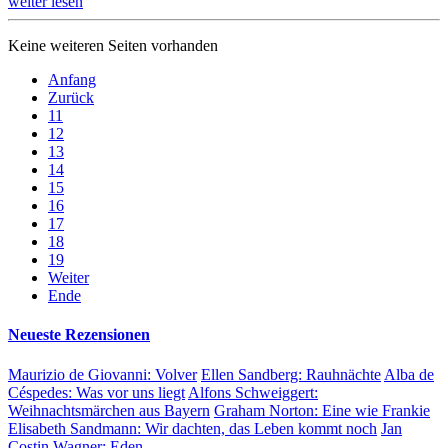
weiter lesen
Keine weiteren Seiten vorhanden
Anfang
Zurück
11
12
13
14
15
16
17
18
19
Weiter
Ende
Neueste Rezensionen
Maurizio de Giovanni:
Volver
Ellen Sandberg:
Rauhnächte
Alba de
Céspedes:
Was vor uns liegt
Alfons Schweiggert:
Weihnachtsmärchen aus Bayern
Graham Norton:
Eine wie Frankie
Elisabeth Sandmann:
Wir dachten, das Leben kommt noch
Jan
Costin Wagner:
Eden