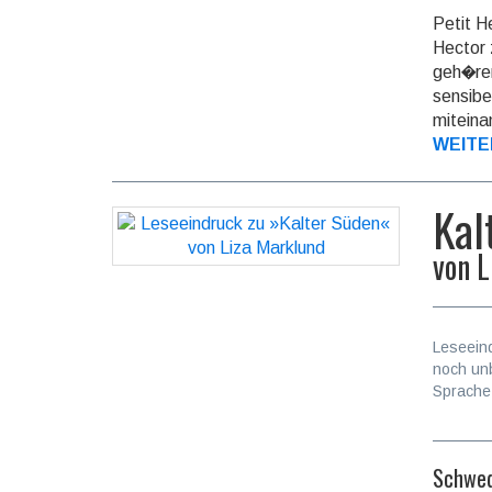
Petit H
Hector 
geh�ren
sensibe
miteinan
WEITE
Kal
von
L
Leseein
noch un
Sprache
Schwed