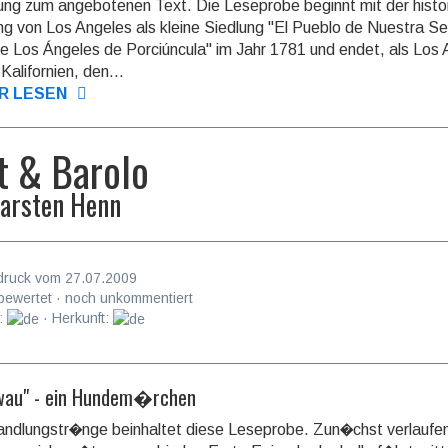
ng zum angebotenen Text. Die Leseprobe beginnt mit der histo
g von Los Angeles als kleine Siedlung "El Pueblo de Nuestra Se
e Los Ángeles de Porciúncula" im Jahr 1781 und endet, als Los
Kalifornien, den...
R LESEN
t & Barolo
arsten Henn
druck vom 27.07.2009
bewertet · noch unkommentiert
:
· Herkunft:
wau" - ein Hundem�rchen
ndlungstr�nge beinhaltet diese Leseprobe. Zun�chst verlaufen