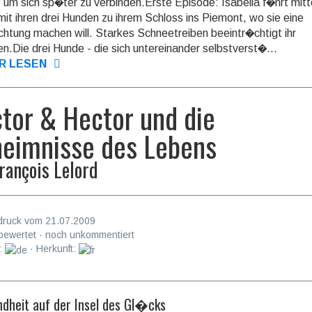
l, um sich sp�ter zu verbinden.Erste Episode: Isabella f�hrt mit
mit ihren drei Hunden zu ihrem Schloss ins Piemont, wo sie eine
chtung machen will. Starkes Schneetreiben beeintr�chtigt ihr
n.Die drei Hunde - die sich untereinander selbstverst�...
R LESEN
tor & Hector und die
eimnisse des Lebens
rançois Lelord
druck vom 21.07.2009
bewertet · noch unkommentiert
:
· Herkunft:
indheit auf der Insel des Gl�cks