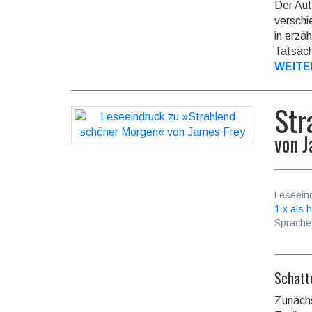
Der Aut
verschi
in erzä
Tatsach
WEITE
Str
von
J
Leseein
1 x als h
Sprache
Schatt
Zunächs