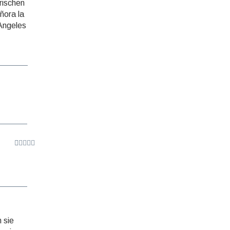
rischen
ñora la
 Angeles
 sie