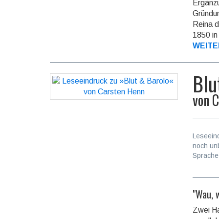
Ergänzu
Gründun
Reina d
1850 in 
WEITE
Blu
von
C
Leseein
noch un
Sprache
"Wau, 
Zwei Ha