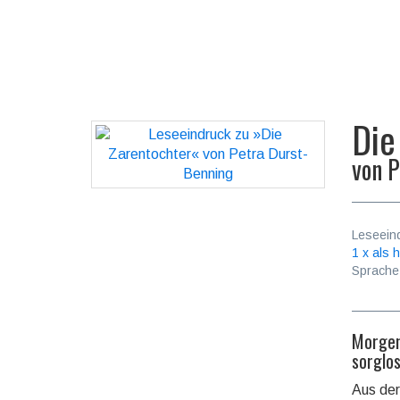
Die
von
P
Leseein
1 x als h
Sprache
Morgen
sorglo
Aus der