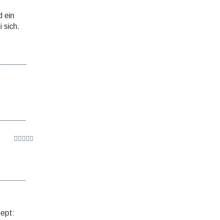
d ein
 sich.
ept: