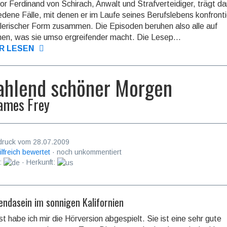
or Ferdinand von Schirach, Anwalt und Strafverteidiger, trägt da
edene Fälle, mit denen er im Laufe seines Berufslebens konfronti
hlerischer Form zusammen. Die Episoden beruhen also alle auf
en, was sie umso ergreifender macht. Die Lesep...
R LESEN
ahlend schöner Morgen
ames Frey
druck vom 28.07.2009
ilfreich bewertet
· noch unkommentiert
:
· Herkunft:
endasein im sonnigen Kalifornien
t habe ich mir die Hörversion abgespielt. Sie ist eine sehr gute