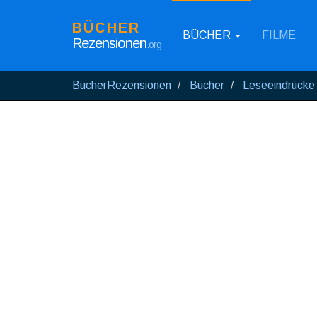
BÜCHER
BÜCHER
FILME
Rezensionen
.org
BücherRezensionen
Bücher
Leseeindrücke