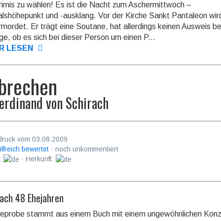
rimis zu wählen! Es ist die Nacht zum Aschermittwoch –
lshöhepunkt und -ausklang. Vor der Kirche Sankt Pantaleon wir
mordet. Er trägt eine Soutane, hat allerdings keinen Ausweis bei
ge, ob es sich bei dieser Person um einen P...
R LESEN
brechen
erdinand von Schirach
druck vom 03.08.2009
ilfreich bewertet
· noch unkommentiert
:
· Herkunft:
ach 48 Ehejahren
seprobe stammt aus einem Buch mit einem ungewöhnlichen Konz