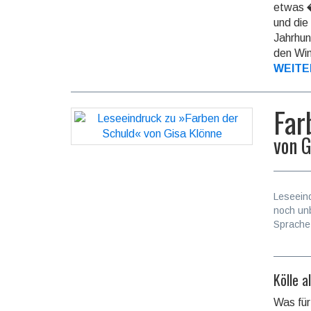
etwas �
und die
Jahrhun
den Win
WEITE
Far
von
G
Leseein
noch un
Sprache
Kölle a
Was für