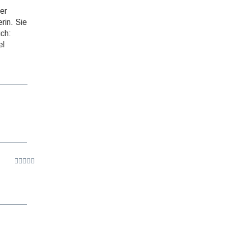
ter
rin. Sie
uch:
el