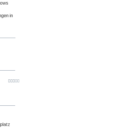
nows
ngen in
platz