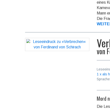
eines K
Karneva
Mann er
Die Fra
WEITE
Ver
von
F
Leseein
1 x als h
Sprache
Mord n
Die Le