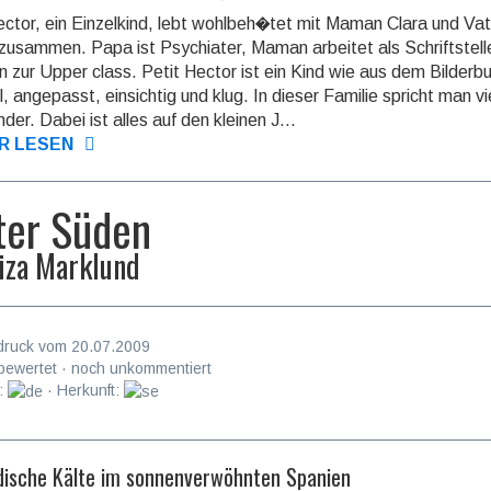
ector, ein Einzelkind, lebt wohlbeh�tet mit Maman Clara und Va
zusammen. Papa ist Psychiater, Maman arbeitet als Schriftstelle
 zur Upper class. Petit Hector ist ein Kind wie aus dem Bilderb
l, angepasst, einsichtig und klug. In dieser Familie spricht man vi
der. Dabei ist alles auf den kleinen J...
R LESEN
ter Süden
iza Marklund
druck vom 20.07.2009
bewertet · noch unkommentiert
:
· Herkunft:
ische Kälte im sonnenverwöhnten Spanien