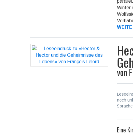
paralle
Winter 
Wolfssi
Vorhabe
WEITE
Hec
Geh
von
F
Leseein
noch un
Sprache
Eine K