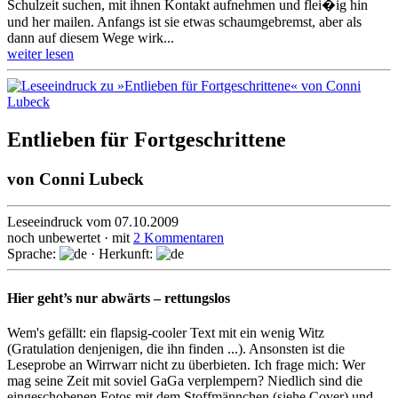
Schulzeit suchen, mit ihnen Kontakt aufnehmen und flei�ig hin
und her mailen. Anfangs ist sie etwas schaumgebremst, aber als
dann auf diesem Wege wirk...
weiter lesen
Entlieben für Fortgeschrittene
von
Conni Lubeck
Leseeindruck vom 07.10.2009
noch unbewertet · mit
2 Kommentaren
Sprache:
· Herkunft:
Hier geht’s nur abwärts – rettungslos
Wem's gefällt: ein flapsig-cooler Text mit ein wenig Witz
(Gratulation denjenigen, die ihn finden ...). Ansonsten ist die
Leseprobe an Wirrwarr nicht zu überbieten. Ich frage mich: Wer
mag seine Zeit mit soviel GaGa verplempern? Niedlich sind die
eingeschobenen Fotos mit dem Stoffmännchen (siehe Cover) und