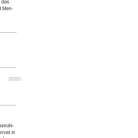
e das
d Men­
­ru­hi­
r­vat in