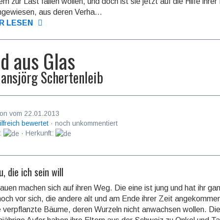
 zur Last fallen wollen, und doch ist sie jetzt auf die Hilfe ihrer
ngewiesen, aus deren Verha...
R LESEN
d aus Glas
ansjörg Schertenleib
on vom 22.01.2013
ilfreich bewertet
· noch unkommentiert
:
· Herkunft:
u, die ich sein will
auen machen sich auf ihren Weg. Die eine ist jung und hat ihr ga
och vor sich, die andere alt und am Ende ihrer Zeit angekomme
e verpflanzte Bäume, deren Wurzeln nicht anwachsen wollen. Di