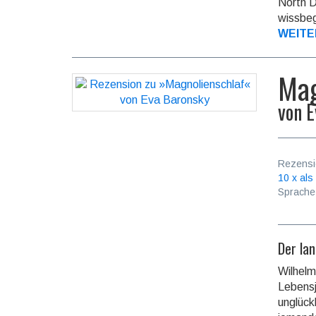
North D
wiss­be­
WEITE
Mag
von
E
Rezensi
10 x als
Sprache
Der la
Wilhelm
Lebensj
unglück