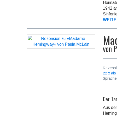
Heimats
1942 an
Sinfoni
WEITE
Ma
von
P
Rezensi
22 x als
Sprache
Der Ta
Aus dem
Hemingw