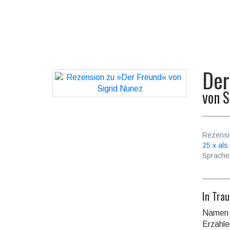
Der
von
S
Rezensi
25 x als
Sprache
In Tra
Namen f
Erzäh­l