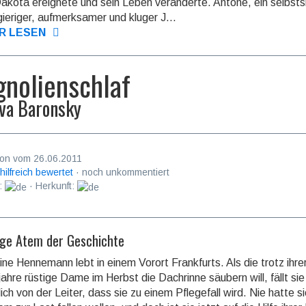
akota ereignete und sein Leben veränderte. Antone, ein selbst­si­
gie­ri­ger, aufmerksamer und kluger J...
R LESEN
nolienschlaf
va Baronsky
on vom 26.06.2011
 hilfreich bewertet
· noch unkommentiert
:
· Herkunft:
nge Atem der Geschichte
ine Hennemann lebt in einem Vorort Frankfurts. Als die trotz ihre
ahre rüstige Dame im Herbst die Dachrinne säubern will, fällt sie
lich von der Leiter, dass sie zu einem Pflegefall wird. Nie hatte s