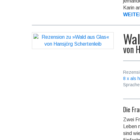
jemandem
Karin a
WEITE
Wal
von
H
Rezensi
8 x als h
Sprache
Die Fra
Zwei Fr
Leben n
sind wi