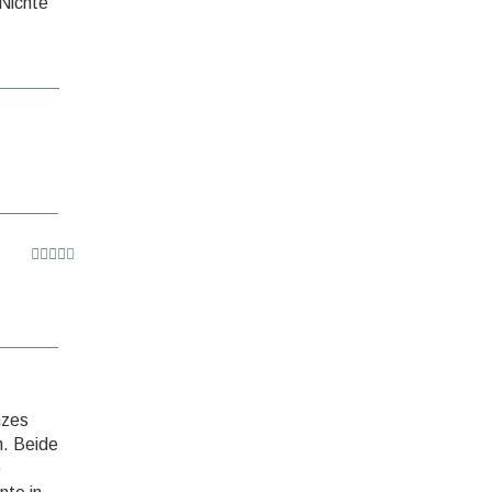
 Nichte
nzes
n. Beide
e