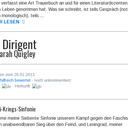
n verfasst eine Art Trauer­buch an und für einen Lite­ratur­dozen­ten
s Leben genommen hat. Was sie schreibt, ist teils Gespräch (no
mono­logisch), teils ...
R LESEN
 Dirigent
arah Quigley
on vom 20.01.2013
 hilfreich bewertet
· noch unkommentiert
:
· Herkunft:
i-Kriegs-Sinfonie
idme meine Siebente Sinfonie unserem Kampf gegen den Faschi
 unabwendbaren Sieg über den Feind, und Leningrad, meiner