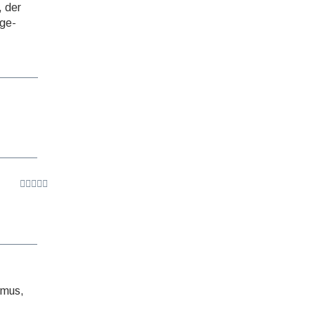
, der
tge­
smus,