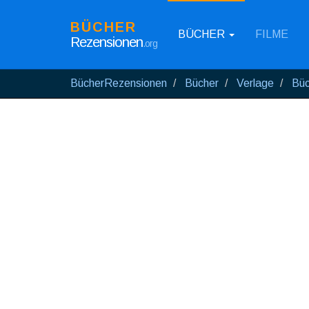
BÜCHER
BÜCHER
FILME
Rezensionen
.org
BücherRezensionen
Bücher
Verlage
Büc