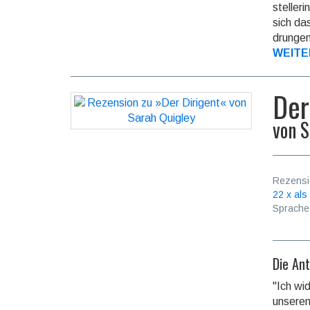
stelleri
sich da
drungen 
WEITE
Der
von
S
Rezensi
22 x als
Sprache
Die Ant
"Ich w
unserem