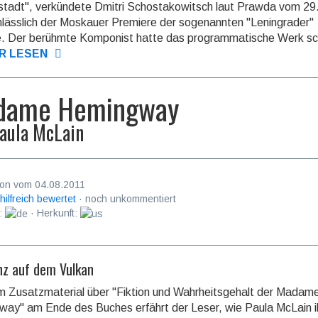
tadt", verkündete Dmitri Schostakowitsch laut Prawda vom 29
lässlich der Moskauer Premiere der sogenannten "Leningrader"
e. Der berühmte Komponist hatte das programmatische Werk sc
R LESEN
dame Hemingway
aula McLain
on vom 04.08.2011
 hilfreich bewertet
· noch unkommentiert
:
· Herkunft:
nz auf dem Vulkan
 Zusatzmaterial über "Fiktion und Wahrheitsgehalt der Madam
ay" am Ende des Buches erfährt der Leser, wie Paula McLain i