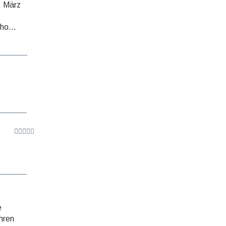
. März
ho...
e
hren