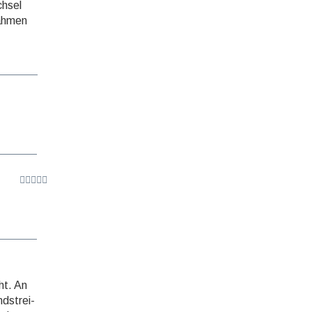
chsel
Rahmen
ht. An
d­strei­