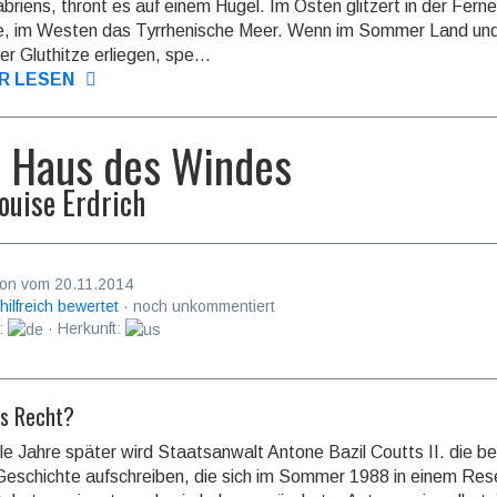
abriens, thront es auf einem Hügel. Im Osten glit­zert in der Fern
he, im Westen das Tyrrhenische Meer. Wenn im Sommer Land un
er Gluthitze erliegen, spe...
R LESEN
 Haus des Windes
ouise Erdrich
on vom 20.11.2014
 hilfreich bewertet
· noch unkommentiert
:
· Herkunft:
s Recht?
le Jahre später wird Staatsanwalt Antone Bazil Coutts II. die be­un
Geschichte aufschrei­ben, die sich im Sommer 1988 in einem Re­se