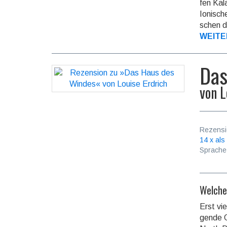
fen Kal
Ionisc
schen d
WEITE
Das
von
L
Rezensi
14 x als
Sprache
Welche
Erst vie
gen­de 