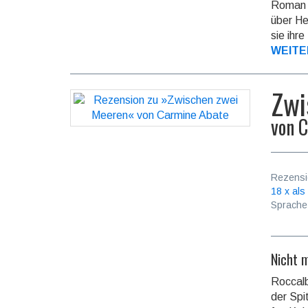
Roman 
über He
sie ihr
WEITE
Zwi
von
C
Rezensi
18 x als
Sprache
Nicht m
Roccalb
der Spi