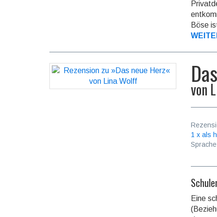
Privat­
entkomm
Böse is
WEITE
Das
von
L
Rezensi
1 x als h
Sprache
Schule
Eine sc
(Bezieh