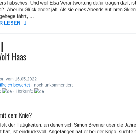
rs hübsches. Und weil Elsa Verant­wor­tung dafür tragen darf, ist
roß. Aber ihr Glück endet jäh. Als sie eines Abends auf ihren Skie
gehege fährt, ...
R LESEN
l
olf Haas
on vom 16.05.2022
ilfreich bewertet
· noch unkommentiert
:
· Herkunft:
mit dem Knie?
lfalt der Tätigkeiten, an denen sich Simon Brenner über die Jahr
 hat, ist eindrucks­voll. Ange­fangen hat er bei der Kripo, suchte 