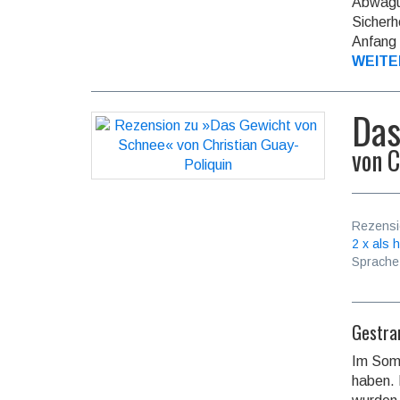
Abwägun
Sicher­h
Anfang 
WEITE
Das
von
C
Rezensi
2 x als h
Sprache
Gestra
Im Somm
haben. 