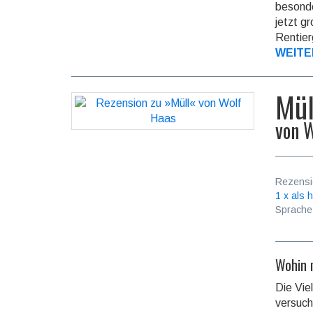
besonde
jetzt g
Rentier­
WEITE
Mül
von
W
Rezensi
1 x als h
Sprache
Wohin 
Die Vie
versucht