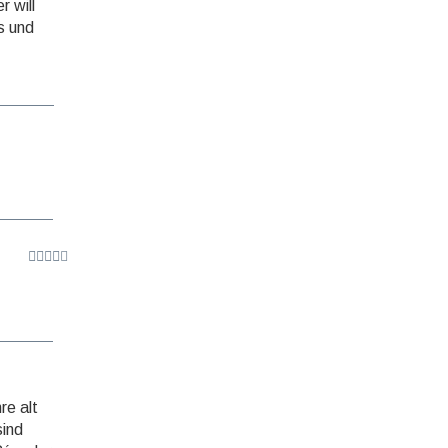
r will
ys und
re alt
sind