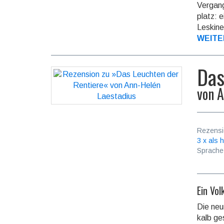
Ver­gan
platz: 
Leskine
WEITE
Das
von
A
Rezensi
3 x als h
Sprache
Ein Vo
Die neun
kalb ge