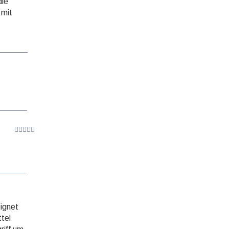
die
 mit
eignet
tel