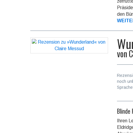
zerrütt
Präside
den Bür
WEITE
Wun
von
C
Rezensi
noch un
Sprache
Blinde 
Ihren L
Eldridg