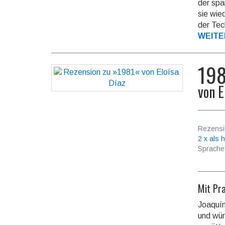
der spa
sie wie
der Tech
WEITE
19
von
E
Rezensi
2 x als h
Sprache
Mit Pr
Joaquín
und wür