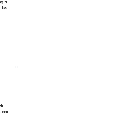
ag zu
n das
it
 Sonne