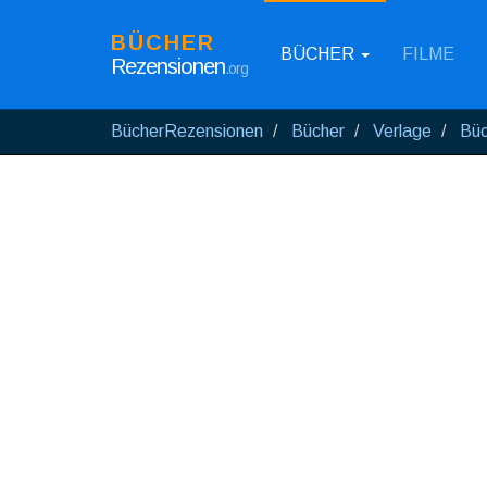
BÜCHER
BÜCHER
FILME
Rezensionen
.org
BücherRezensionen
Bücher
Verlage
Büc