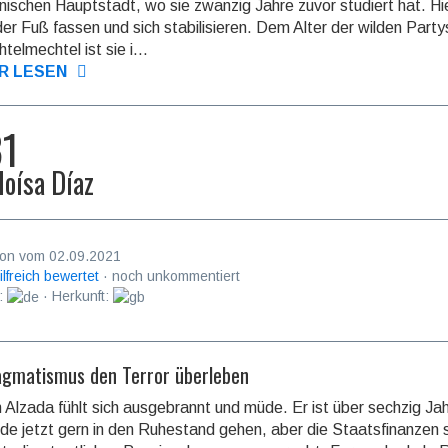
ni­schen Haupt­stadt, wo sie zwanzig Jahre zuvor studiert hat. Hie
der Fuß fassen und sich stabili­sieren. Dem Alter der wilden Part
tel­mechtel ist sie i...
R LESEN
81
loísa Díaz
on vom 02.09.2021
ilfreich bewertet
· noch unkommentiert
:
· Herkunft:
agmatismus den Terror überleben
 Alzada fühlt sich ausgebrannt und müde. Er ist über sechzig Jah
de jetzt gern in den Ruhestand gehen, aber die Staats­finanzen 