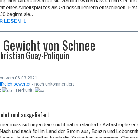
g ihrer Alterna­tiven hat sie Vernunft walten lassen und sich für 
eit eines Arbeits­platzes als Grund­schul­lehrerin entschie­den. Erst
30 beginnt sie...
R LESEN
 Gewicht von Schnee
hristian Guay-Poliquin
on vom 06.03.2021
ilfreich bewertet
· noch unkommentiert
:
· Herkunft:
ndet und ausgeliefert
er muss sich irgendeine nicht näher erläuterte Katastrophe er
Nach und nach fiel im Land der Strom aus, Benzin und Lebens­mit