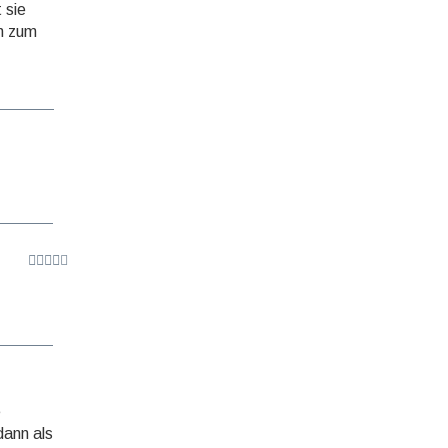
 sie
rn zum
e
dann als