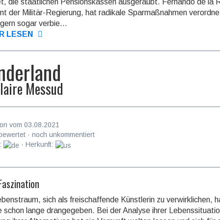
et, die staat­lichen Pensions­kassen ausge­raubt. Fernando de la 
nt der Militär-Regierung, hat radikale Sparmaß­nahmen verordnet
gern sogar verbie...
R LESEN
derland
laire Messud
on vom 03.08.2021
bewertet · noch unkommentiert
:
· Herkunft:
Faszination
ebenstraum, sich als freischaffende Künstlerin zu verwirklichen, 
e schon lange drange­geben. Bei der Analyse ihrer Lebens­situati