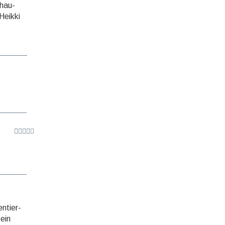
chau­
Heikki
entier­
 ein