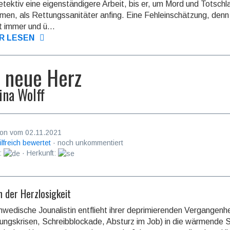
detektiv eine eigen­ständi­gere Arbeit, bis er, um Mord und Totschl
en, als Rettungs­sanitä­ter anfing. Eine Fehl­einschät­zung, den
t immer und ü...
R LESEN
 neue Herz
ina Wolff
on vom 02.11.2021
ilfreich bewertet
· noch unkommentiert
:
· Herkunft:
n der Herzlosigkeit
hwedische Jounalistin entflieht ihrer deprimie­renden Vergan­genhe
ungs­krisen, Schreib­blockade, Absturz im Job) in die wärmende