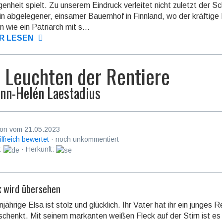
gen­heit spielt. Zu unserem Eindruck verleitet nicht zuletzt der S
ein abgele­gener, einsamer Bauernhof in Finnland, wo der kräftige 
n wie ein Patriarch mit s...
R LESEN
 Leuchten der Rentiere
nn-Helén Laestadius
on vom 21.05.2023
ilfreich bewertet
· noch unkommentiert
:
· Herkunft:
lk wird übersehen
jährige Elsa ist stolz und glücklich. Ihr Vater hat ihr ein junges R
schenkt. Mit seinem markanten weißen Fleck auf der Stirn ist es