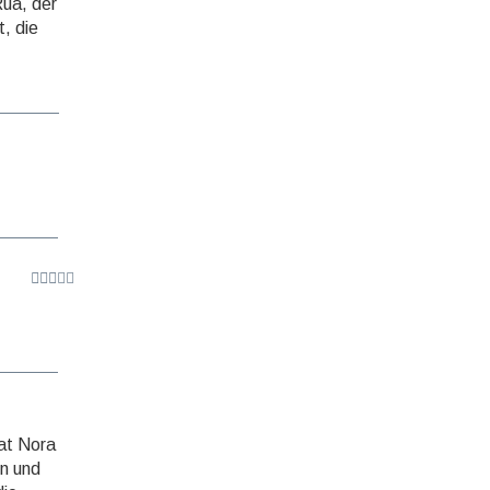
Rúa, der
, die
hat Nora
on und