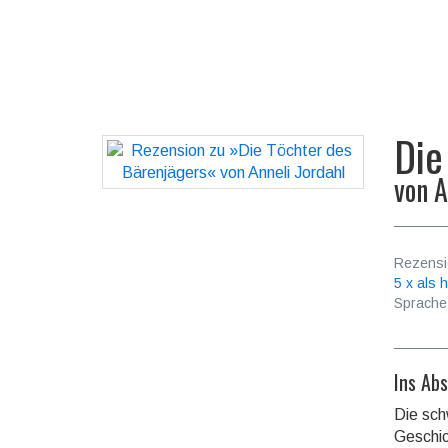
Die
von
A
Rezensi
5 x als h
Sprache
Ins Ab
Die sch
Geschic