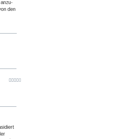
 anzu­
 von den
sidiert
der