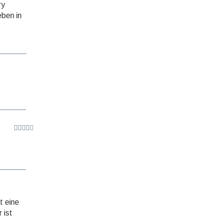
ry
eben in
t eine
 ist