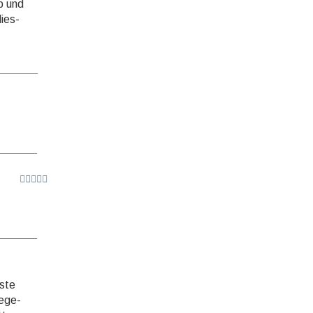
b und
dies­
sste
lege­