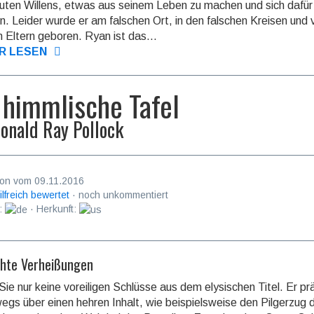
uten Willens, etwas aus seinem Leben zu machen und sich dafür
n. Leider wurde er am falschen Ort, in den falschen Kreisen und
n Eltern geboren. Ryan ist das...
R LESEN
 himmlische Tafel
onald Ray Pollock
on vom 09.11.2016
ilfreich bewertet
· noch unkommentiert
:
· Herkunft:
chte Verheißungen
Sie nur keine voreiligen Schlüsse aus dem elysischen Titel. Er prä
wegs über einen hehren Inhalt, wie bei­spiels­weise den Pilger­zug 