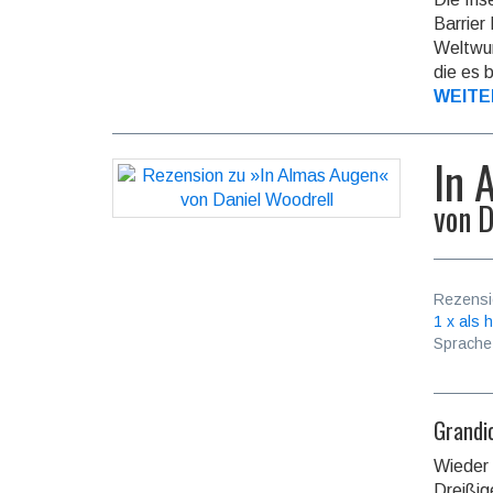
Barrier 
Welt­wu
die es 
WEITE
In 
von
D
Rezensi
1 x als h
Sprache
Grandi
Wieder
Drei­ßi