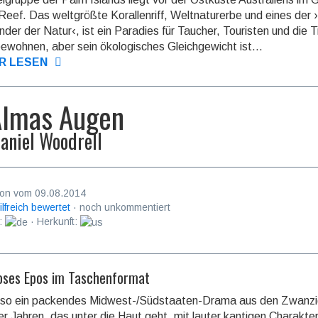
Reef. Das welt­größte Korallen­riff, Welt­natur­erbe und eines der 
nder der Natur‹, ist ein Paradies für Taucher, Touristen und die T
bewohnen, aber sein ökolo­gisches Gleich­gewicht ist...
R LESEN
Almas Augen
aniel Woodrell
on vom 09.08.2014
ilfreich bewertet
· noch unkommentiert
:
· Herkunft:
oses Epos im Taschenformat
 so ein packendes Midwest-/Südstaaten-Drama aus den Zwanzi
­ger Jahren, das unter die Haut geht, mit lauter kantigen Charakte