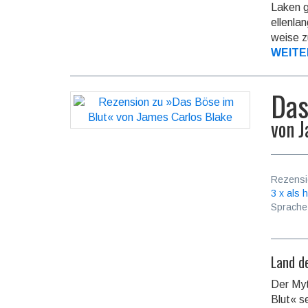
Laken g
ellenla
weise z
WEITE
Das
von
J
Rezensi
3 x als h
Sprache
Land d
Der My
Blut« s