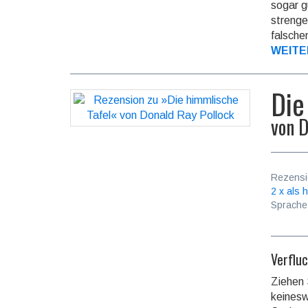
sogar g
strenge
falsche
WEITE
Die
von
D
Rezensi
2 x als h
Sprache
Verflu
Ziehen 
keines­