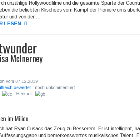
urch unzählige Hollywoodfilme und die gesamte Sparte der Count
leben die beliebten Klischees vom Kampf der Pioniere ums überl
atur und von der ...
R LESEN
twunder
isa McInerney
on vom 07.12.2019
ilfreich bewertet
· noch unkommentiert
:
· Herkunft:
en im Milieu
ich hat Ryan Cusack das Zeug zu Besserem. Er ist intelligent, ha
Auf­fassungs­gabe und bemerkens­wertes musika­lisches Talent. Er