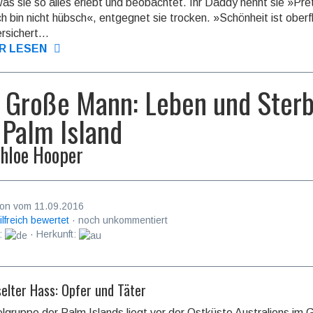
was sie so alles erlebt und beob­achtet. Ihr Daddy nennt sie »Pre
ch bin nicht hübsch«, entgegnet sie trocken. »Schön­heit ist oberf
rsi­chert...
R LESEN
 Große Mann: Leben und Ster
 Palm Island
hloe Hooper
on vom 11.09.2016
ilfreich bewertet
· noch unkommentiert
:
· Herkunft:
selter Hass: Opfer und Täter
elgruppe der Palm Islands liegt vor der Ostküste Australiens im 