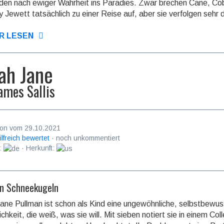
en nach ewiger Wahr­heit ins Paradies. Zwar brechen Cane, Co
 Jewett tat­sächlich zu einer Reise auf, aber sie ver­folgen sehr 
R LESEN
ah Jane
ames Sallis
on vom 29.10.2021
ilfreich bewertet
· noch unkommentiert
:
· Herkunft:
in Schneekugeln
ane Pullman ist schon als Kind eine ungewöhn­liche, selbstbe­wu
ch­keit, die weiß, was sie will. Mit sieben notiert sie in einem Col