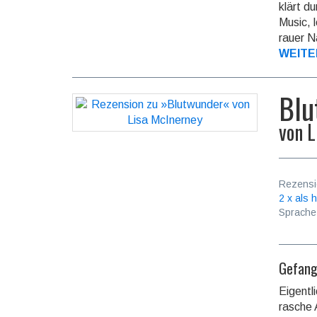
klärt d
Music, 
rauer N
WEITE
Blu
von
L
Rezensi
2 x als h
Sprache
Gefang
Eigentl
rasche 