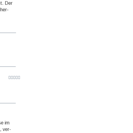
t. Der
cher­
se im
, ver­