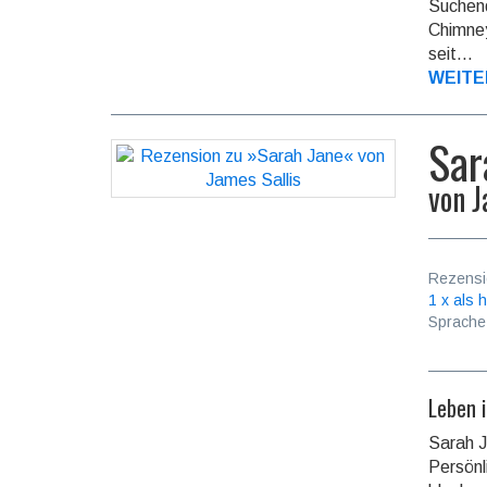
Suchend
Chimney
seit...
WEITE
Sar
von
J
Rezensi
1 x als h
Sprache
Leben 
Sarah J
Persönli