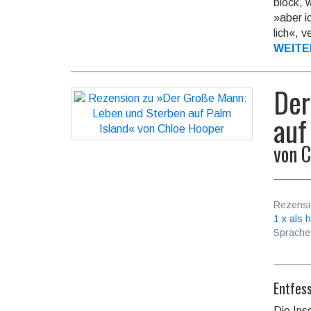
block, 
»aber i
lich«, ve
WEITE
Der
auf
von
C
Rezensi
1 x als h
Sprache
Entfes
Die Ins