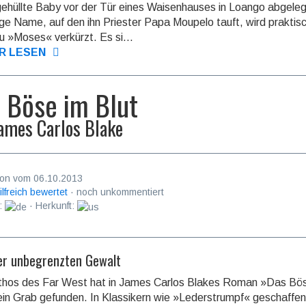
ehüllte Baby vor der Tür eines Waisen­hauses in Loango abgeleg
nge Name, auf den ihn Priester Papa Moupelo tauft, wird prak­tis
u »Moses« verkürzt. Es si...
R LESEN
 Böse im Blut
ames Carlos Blake
on vom 06.10.2013
ilfreich bewertet
· noch unkommentiert
:
· Herkunft:
er unbegrenzten Gewalt
thos des Far West hat in James Carlos Blakes Roman »Das Bö
ein Grab gefunden. In Klassikern wie »Lederstrumpf« geschaffen