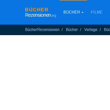
BÜCHER
BÜCHER
FILME
Rezensionen
.org
BücherRezensionen
Bücher
Verlage
Büc