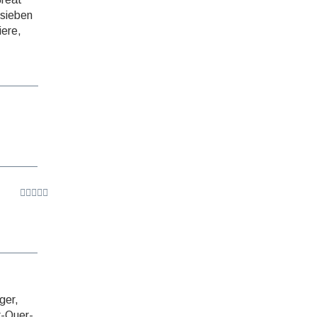
›sieben
iere,
ger,
r-Quer­