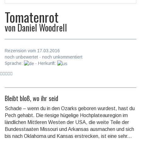
Tomatenrot
von
Daniel Woodrell
Rezension vom 17.03.2016
noch unbewertet · noch unkommentiert
Sprache:
· Herkunft:
Bleibt bloß, wo ihr seid
Schade – wenn du in den Ozarks geboren wur­dest, hast du
Pech gehabt. Die riesige hügelige Hoch­plateau­region im
länd­li­chen Mitt­leren Westen der USA, die weite Teile der
Bun­des­staaten Mis­souri und Ar­kansas aus­ma­chen und sich
bis nach Okla­homa und Kansas erstrecken, ist eine sehr...