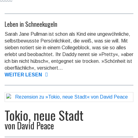
Leben in Schneekugeln
Sarah Jane Pullman ist schon als Kind eine ungewöhn­liche,
selbstbe­wusste Persönlich­keit, die weiß, was sie will. Mit
sieben notiert sie in einem College­block, was sie so alles
erlebt und beob­achtet. Ihr Daddy nennt sie »Pretty«, »aber
ich bin nicht hübsch«, entgegnet sie trocken. »Schön­heit ist
oberfläch­lich«, versi­chert...
WEITER LESEN
Tokio, neue Stadt
von
David Peace