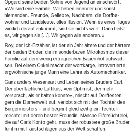
Opgard seine beiden Söhne von Jugend an ein­schwört:
»Wir sind eine Familie. Wir haben einander und sonst
niemanden. Freunde, Geliebte, Nachbarn, die Dorfbe­
wohner und Lands­leute, alles Illusion. Wenn es eines Tages
wirklich darauf ankommt, sind sie nichts wert. Dann heißt
es, wir gegen sie […]. Wir gegen alle anderen.«
Roy, der Ich-Erzähler, ist der ein Jahr ältere und der härtere
der beiden Brüder, die im sonder­baren Mikro­kosmos dieser
Familie auf dem wenig ertrag­reichen Bauernhof aufwach­
sen. Bei einem Onkel macht der wortkarge, introver­tierte,
argwöh­nische junge Mann eine Lehre als Auto­mechani­ker.
Ganz anders Wesensart und Leben seines Bruders Carl.
Der oberfläch­liche Luftikus, »ein Optimist, der mehr
versprach, als er halten konnte«, mischt auf Dorf­festen
gern die Damenwelt auf, verlobt sich mit der Tochter des
Bürger­meisters – und beginnt gleich­zeitig ein Techtel­
mechtel mit deren bester Freundin. Manche Eifer­süch­telei,
die auf Carls Konto geht, muss der robus­tere große Bruder
für ihn mit Faust­schlägen aus der Welt schaffen.