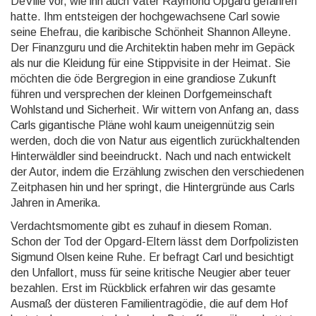
DeVille vor, wie ihn auch Vater Raymond Opgard gefahren
hatte. Ihm entstei­gen der hoch­gewach­sene Carl sowie
seine Ehefrau, die karibi­sche Schönheit Shannon Alleyne.
Der Finanz­guru und die Archi­tektin haben mehr im Gepäck
als nur die Kleidung für eine Stipp­visite in der Heimat. Sie
möchten die öde Berg­region in eine grandiose Zukunft
führen und ver­sprechen der kleinen Dorf­gemein­schaft
Wohlstand und Sicher­heit. Wir wittern von Anfang an, dass
Carls gigan­tische Pläne wohl kaum uneigen­nützig sein
werden, doch die von Natur aus eigent­lich zurück­halten­den
Hinter­wäldler sind beein­druckt. Nach und nach ent­wickelt
der Autor, indem die Erzählung zwischen den verschie­denen
Zeit­phasen hin und her springt, die Hinter­gründe aus Carls
Jahren in Amerika.
Verdachtsmomente gibt es zuhauf in diesem Roman.
Schon der Tod der Opgard-Eltern lässt dem Dorf­polizis­ten
Sigmund Olsen keine Ruhe. Er befragt Carl und besich­tigt
den Unfallort, muss für seine kritische Neugier aber teuer
bezahlen. Erst im Rückblick erfahren wir das gesamte
Ausmaß der düsteren Familien­tragödie, die auf dem Hof