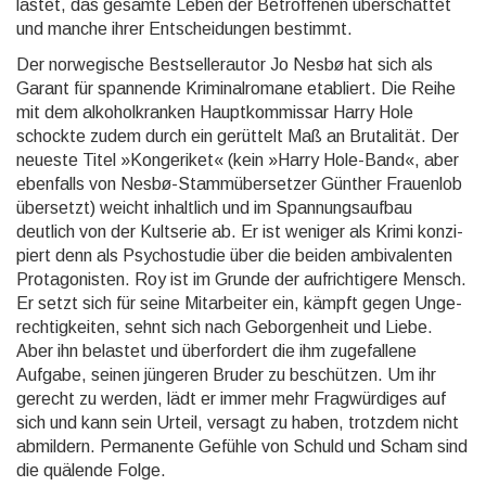
lastet, das gesamte Leben der Betrof­fenen über­schattet
und manche ihrer Entschei­dungen bestimmt.
Der norwegische Bestsellerautor Jo Nesbø hat sich als
Garant für spannende Kriminal­romane etabliert. Die Reihe
mit dem alkohol­kranken Haupt­kommis­sar Harry Hole
schockte zudem durch ein gerüttelt Maß an Bruta­lität. Der
neueste Titel »Kongeriket« (kein »Harry Hole-Band«, aber
eben­falls von Nesbø-Stamm­über­setzer Günther Frauenlob
übersetzt) weicht inhalt­lich und im Spannungs­aufbau
deutlich von der Kultserie ab. Er ist weniger als Krimi konzi­
piert denn als Psycho­studie über die beiden ambi­valenten
Protago­nisten. Roy ist im Grunde der aufrich­tigere Mensch.
Er setzt sich für seine Mitar­beiter ein, kämpft gegen Unge­
rechtig­keiten, sehnt sich nach Gebor­genheit und Liebe.
Aber ihn belastet und über­fordert die ihm zuge­fallene
Aufgabe, seinen jüngeren Bruder zu beschüt­zen. Um ihr
gerecht zu werden, lädt er immer mehr Frag­würdi­ges auf
sich und kann sein Urteil, versagt zu haben, trotzdem nicht
abmildern. Perma­nente Gefühle von Schuld und Scham sind
die quälende Folge.