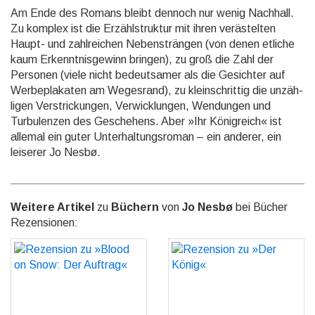
Am Ende des Romans bleibt dennoch nur wenig Nachhall.
Zu komplex ist die Erzähl­struktur mit ihren veräs­telten
Haupt- und zahl­reichen Neben­strängen (von denen etliche
kaum Erkenntnis­gewinn bringen), zu groß die Zahl der
Personen (viele nicht bedeut­samer als die Gesichter auf
Werbe­plakaten am Wegesrand), zu klein­schrittig die unzäh­
ligen Verstri­ckungen, Verwick­lungen, Wendun­gen und
Turbu­lenzen des Gesche­hens. Aber »Ihr König­reich« ist
allemal ein guter Unter­haltungs­roman – ein anderer, ein
leiserer Jo Nesbø.
Weitere Artikel
zu
Büchern
von
Jo Nesbø
bei Bücher
Rezensionen:
Rezension zu »Blood on
Rezension zu »Der
Snow: Der Auftrag«
König«
GO
GO