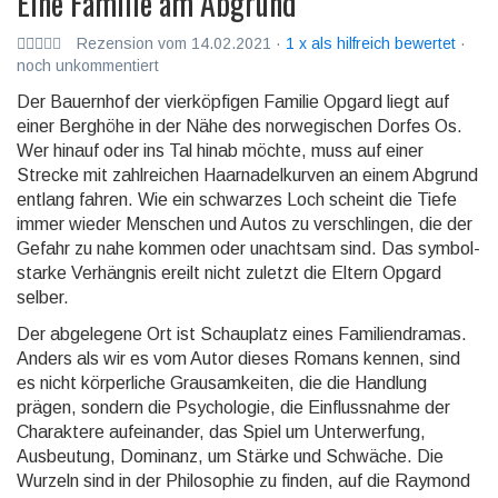
Eine Familie am Abgrund
Rezension vom 14.02.2021 ·
1 x als hilfreich bewertet
·
noch unkommentiert
Der Bauernhof der vierköpfigen Familie Opgard liegt auf
einer Berghöhe in der Nähe des norwegi­schen Dorfes Os.
Wer hinauf oder ins Tal hinab möchte, muss auf einer
Strecke mit zahl­reichen Haar­nadel­kurven an einem Abgrund
entlang fahren. Wie ein schwarzes Loch scheint die Tiefe
immer wieder Menschen und Autos zu ver­schlingen, die der
Gefahr zu nahe kommen oder unachtsam sind. Das symbol­
starke Verhäng­nis ereilt nicht zuletzt die Eltern Opgard
selber.
Der abgelegene Ort ist Schauplatz eines Familiendramas.
Anders als wir es vom Autor dieses Romans kennen, sind
es nicht körper­liche Grausam­keiten, die die Handlung
prägen, sondern die Psycho­logie, die Einfluss­nahme der
Charak­tere aufein­ander, das Spiel um Unter­werfung,
Ausbeu­tung, Dominanz, um Stärke und Schwäche. Die
Wurzeln sind in der Philo­sophie zu finden, auf die Raymond