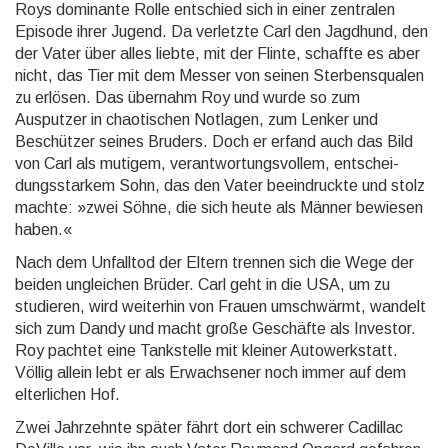
Roys dominante Rolle entschied sich in einer zentralen
Episode ihrer Jugend. Da verletzte Carl den Jagdhund, den
der Vater über alles liebte, mit der Flinte, schaffte es aber
nicht, das Tier mit dem Messer von seinen Sterbens­qualen
zu erlösen. Das übernahm Roy und wurde so zum
Ausputzer in chaoti­schen Notlagen, zum Lenker und
Beschüt­zer seines Bruders. Doch er erfand auch das Bild
von Carl als mutigem, verant­wortungs­vollem, entschei­
dungs­starkem Sohn, das den Vater beein­druckte und stolz
machte: »zwei Söhne, die sich heute als Männer bewiesen
haben.«
Nach dem Unfalltod der Eltern trennen sich die Wege der
beiden unglei­chen Brüder. Carl geht in die USA, um zu
studieren, wird weiterhin von Frauen um­schwärmt, wandelt
sich zum Dandy und macht große Geschäfte als Investor.
Roy pachtet eine Tank­stelle mit kleiner Auto­werk­statt.
Völlig allein lebt er als Erwach­sener noch immer auf dem
elter­lichen Hof.
Zwei Jahrzehnte später fährt dort ein schwerer Cadillac