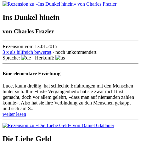
Ins Dunkel hinein
von
Charles Frazier
Rezension vom 13.01.2015
3 x als hilfreich bewertet
· noch unkommentiert
Sprache:
· Herkunft:
Eine elementare Erziehung
Luce, kaum dreißig, hat schlechte Erfahrungen mit den Menschen
hinter sich. Ihre »triste Ver­gan­gen­heit« hat sie zwar nicht trist
gemacht, doch vor allem ge­lehrt, »dass man auf nie­man­den zäh­len
konn­te«. Also hat sie ihre Ver­bin­dung zu den Menschen gekappt
und sich auf S...
weiter lesen
Die Liebe Geld