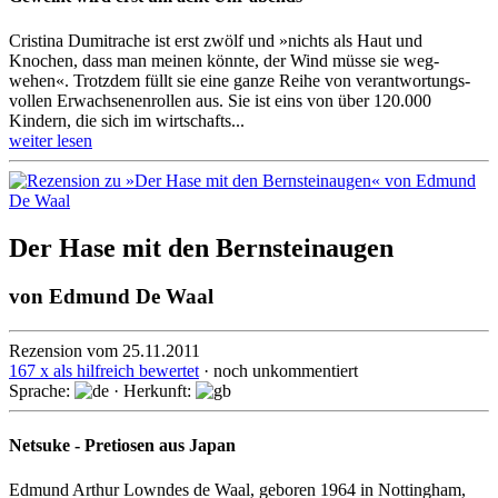
Cristina Dumitrache ist erst zwölf und »nichts als Haut und
Knochen, dass man meinen könnte, der Wind müsse sie weg­
wehen«. Trotz­dem füllt sie eine ganze Reihe von ver­ant­wor­tungs­
vol­len Er­wach­se­nen­rollen aus. Sie ist eins von über 120.000
Kindern, die sich im wirt­schafts­...
weiter lesen
Der Hase mit den Bernsteinaugen
von
Edmund De Waal
Rezension vom 25.11.2011
167 x als hilfreich bewertet
· noch unkommentiert
Sprache:
· Herkunft:
Netsuke - Pretiosen aus Japan
Edmund Arthur Lowndes de Waal, geboren 1964 in Notting­ham,