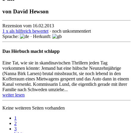
von
David Hewson
Rezension vom 16.02.2013
1 x als hilfreich bewertet
· noch unkommentiert
Sprache:
· Herkunft:
Das Hörbuch macht schlapp
Eine Tat, wie sie in skan­di­navi­schen Thrillern jeden Tag
vorkommen könnte: Jemand hat eine hübsche Neun­zehn­jährige
(Nanna Birk Larsen) brutal missbraucht, sie noch lebend in den
Kofferraum eines Mietwagens gesperrt und das Auto dann in einem
Kanal versenkt. Kommissarin Lund, die eigentlich gerade mit ihrer
Familie nach Schweden umziehe...
weiter lesen
Keine weiteren Seiten vorhanden
1
2
3