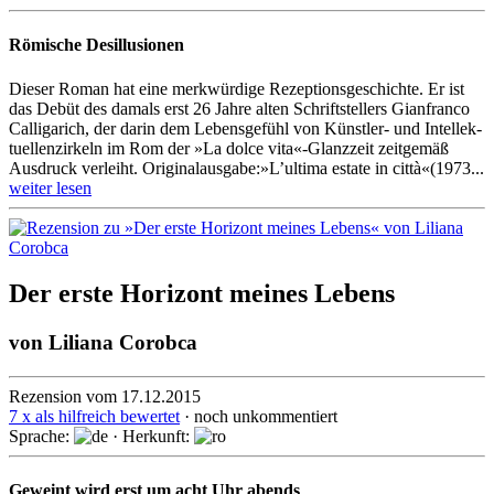
Römische Desillusionen
Dieser Roman hat eine merkwürdige Rezeptionsgeschichte. Er ist
das Debüt des damals erst 26 Jahre alten Schrift­stellers Gian­franco
Calliga­rich, der darin dem Lebens­gefühl von Künstler- und Intellek­
tuellen­zirkeln im Rom der »La dolce vita«-Glanzzeit zeitgemäß
Ausdruck verleiht. Originalausgabe:»L’ultima estate in città«(1973...
weiter lesen
Der erste Horizont meines Lebens
von
Liliana Corobca
Rezension vom 17.12.2015
7 x als hilfreich bewertet
· noch unkommentiert
Sprache:
· Herkunft:
Geweint wird erst um acht Uhr abends