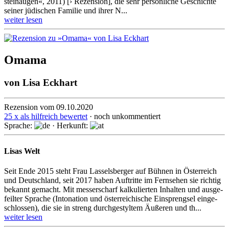
stein­augen«, 2011) [› Rezension], die sehr persönliche Geschichte
seiner jüdischen Familie und ihrer N...
weiter lesen
Omama
von
Lisa Eckhart
Rezension vom 09.10.2020
25 x als hilfreich bewertet
· noch unkommentiert
Sprache:
· Herkunft:
Lisas Welt
Seit Ende 2015 steht Frau Lasselsberger auf Bühnen in Öster­reich
und Deutsch­land, seit 2017 haben Auftritte im Fernsehen sie richtig
bekannt gemacht. Mit messer­scharf kalku­lierten Inhalten und ausge­
feilter Sprache (Intona­tion und öster­reichi­sche Einspreng­sel einge­
schlossen), die sie in streng durchge­styltem Äußeren und th...
weiter lesen