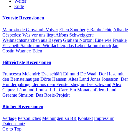
Weiter
Ende
Neueste Rezensionen
Maurizio de Giovanni:
Volver
Ellen Sandberg:
Rauhnächte
Alba de
Céspedes:
Was vor uns liegt
Alfons Schweiggert:
Weihnachtsmärchen aus Bayern
Graham Norton:
Eine wie Frankie
Elisabeth Sandmann:
Wir dachten, das Leben kommt noch
Jan
Costin Wagner:
Eden
Hilfreichste Rezensionen
Francesca Melandri:
Eva schläft
Edmund De Waal:
Der Hase mit
den Bernsteinaugen
Dörte Hansen:
Altes Land
Jonas Jonasson:
Der
Hundertjährige, der aus dem Fenster stieg und verschwand
Alex
Capus:
Léon und Louise
J. L. Carr:
Ein Monat auf dem Land
Graeme Simsion:
Das Rosie-Projekt
Bücher Rezensionen
Verlage
Persönliches
Meinungen zu BR
Kontakt
Impressum
Datenschutz
Go to Top