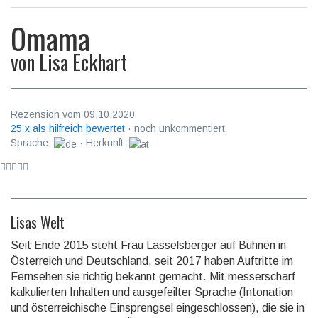
Omama
von
Lisa Eckhart
Rezension vom 09.10.2020
25 x als hilfreich bewertet
· noch unkommentiert
Sprache:
· Herkunft:
Lisas Welt
Seit Ende 2015 steht Frau Lasselsberger auf Bühnen in
Öster­reich und Deutsch­land, seit 2017 haben Auftritte im
Fernsehen sie richtig bekannt gemacht. Mit messer­scharf
kalku­lierten Inhalten und ausge­feilter Sprache (Intona­tion
und öster­reichi­sche Einspreng­sel einge­schlossen), die sie in