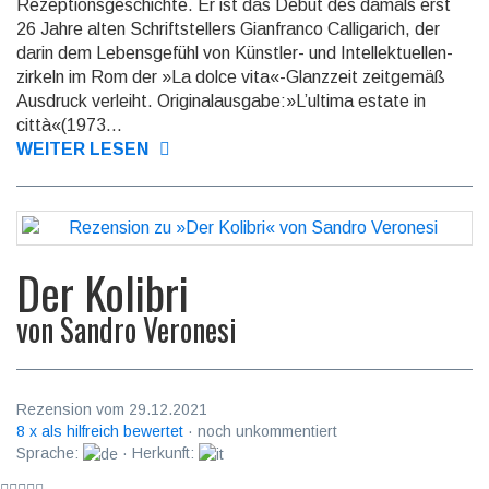
Rezeptionsgeschichte. Er ist das Debüt des damals erst
26 Jahre alten Schrift­stellers Gian­franco Calliga­rich, der
darin dem Lebens­gefühl von Künstler- und Intellek­tuellen­
zirkeln im Rom der »La dolce vita«-Glanzzeit zeitgemäß
Ausdruck verleiht. Originalausgabe:»L’ultima estate in
città«(1973...
WEITER LESEN
Der Kolibri
von
Sandro Veronesi
Rezension vom 29.12.2021
8 x als hilfreich bewertet
· noch unkommentiert
Sprache:
· Herkunft: