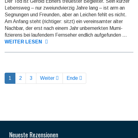
Der Tod ist Gerold Ebners treuester Begleiter. Sein kurzer
Lebensweg – nur zwei­und­vierzig Jahre lang – ist arm an
Segnungen und Freunden, aber an Leichen fehlt es nicht.
Am Anfang steht (richtiger: sitzt) ein verein­samter alter
Nachbar, der erst nach einem Jahr unbe­merkten Mumi­
fizierens bei laufen­dem Fernseher endlich aufge­funden ...
WEITER LESEN
1
2
3
Weiter
Ende
Neueste Rezensionen