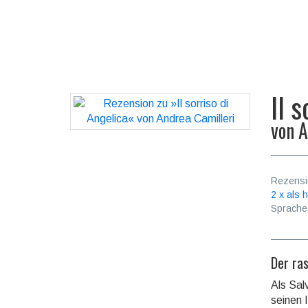
Il 
von
A
Rezensi
2 x als h
Sprache
Der ra
Als Sal
seinen 