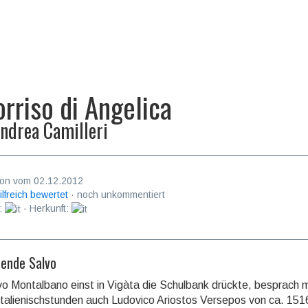
sorriso di Angelica
ndrea Camilleri
on vom 02.12.2012
ilfreich bewertet
· noch unkommentiert
:
· Herkunft:
sende Salvo
vo Montalbano einst in Vigàta die Schulbank drückte, besprach 
Italienischstunden auch Ludovico Ariostos Versepos von ca. 151