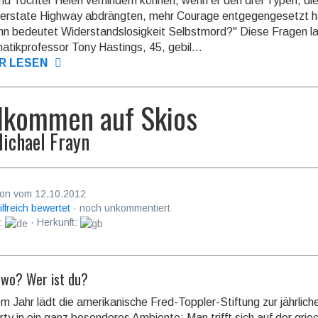
nd Tochter Helen verhindern können, wenn er den drei Typen, die
terstate Highway abdrängten, mehr Courage entgegengesetzt h
n bedeutet Widerstandslosigkeit Selbstmord?" Diese Fragen l
tikprofessor Tony Hastings, 45, gebil...
R LESEN
lkommen auf Skios
ichael Frayn
on vom 12.10.2012
ilfreich bewertet
· noch unkommentiert
:
· Herkunft:
n wo? Wer ist du?
em Jahr lädt die amerikanische Fred-Toppler-Stiftung zur jährlich
ty in ein ganz besonderes Ambiente: Man trifft sich auf der grie