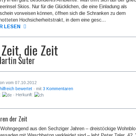
eerinsel Skios. Nur für die Glücklichen, die eine Einladung als
schein vorweisen können, öffnen sich die Schranken zu dem
otteten Hochsicherheitstrakt, in dem eine gesc...
R LESEN
 Zeit, die Zeit
artin Suter
on vom 07.10.2012
hilfreich bewertet
· mit
3 Kommentaren
:
· Herkunft:
ren der Zeit
r Wohngegend aus den Sechziger Jahren – dreistöckige Wohnblo
assaden mit Waschbeton verkleidet sind – lebt Peter Taler, 42.