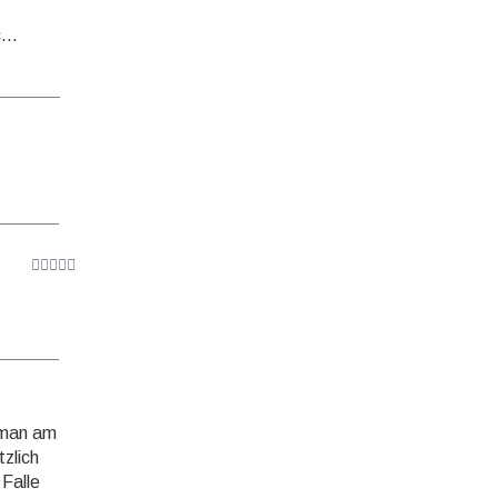
...
 man am
tzlich
 Falle