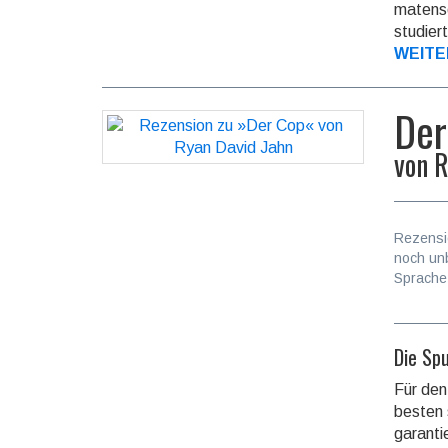
ma­ten­
studiert
WEITE
Der
von
R
Rezensi
noch un
Sprache
Die Sp
Für den
besten 
garanti