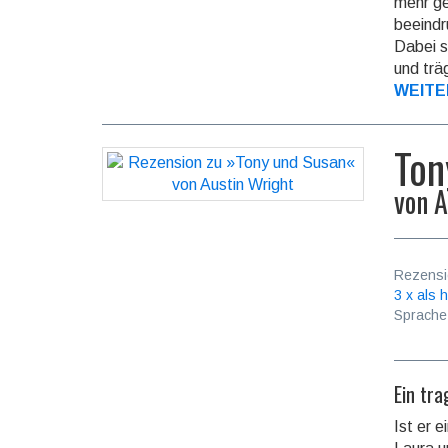
mehr ge
beeindr
Dabei s
und trä
WEITE
Ton
von
A
Rezensi
3 x als h
Sprache
Ein tra
Ist er 