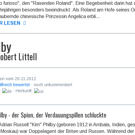
o furioso", den "Rasenden Roland". Eine Begebenheit darin hat
njährigen besonders beeindruckt: Als Roland am Hofe seines O
aubernde chinesische Prinzessin Angelica erbli...
R LESEN
lby
obert Littell
on vom 20.11.2012
ilfreich bewertet
· noch unkommentiert
:
· Herkunft:
lby - der Spion, der Verdauungspillen schluckte
Adrian Russell "Kim" Philby (geboren 1912 in Ambala, Indien, ge­s
 Moskau) war Doppelagent der Briten und Russen. Während der D