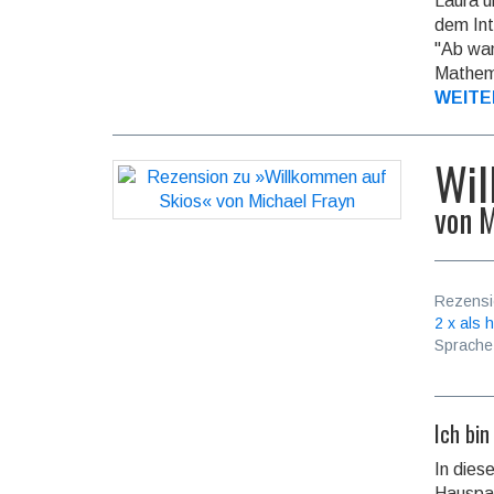
Laura u
dem In
"Ab wan
Mathema
WEITE
Wil
von
M
Rezensi
2 x als h
Sprache
Ich bi
In dies
Hauspar