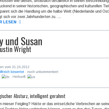
nossen wie dieses, unfasslich detailreich in seinen Beschreibun
uckend in seiner historischen, geographischen und kulturellen Tie
pannt sich die Handlung um die halbe Welt (Niederlande und Ost
gt sich vor zwei Jahrhunderten zu. ...
R LESEN
y und Susan
ustin Wright
on vom 31.10.2012
ilfreich bewertet
· noch unkommentiert
:
· Herkunft:
gischer Absturz, intelligent gerahmt
ein mieser Feigling? Hätte er das entsetzliche Verbrechen an sein