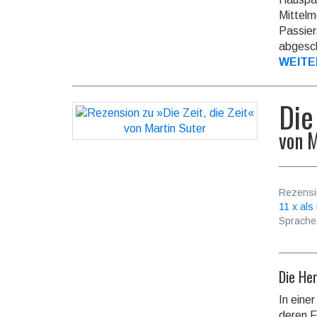
Mittelm
Passier
abgesch
WEITE
Die
von
M
Rezensi
11 x als 
Sprache
Die Her
In eine
deren F