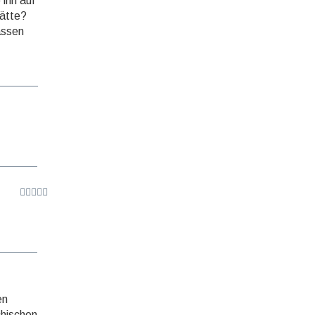
 ihn auf
ätte?
assen
en
chischen