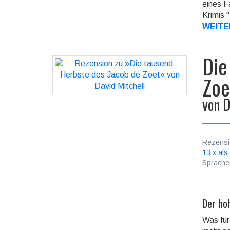
eines F
Krimis 
WEITE
Die
Zoe
von
D
Rezensi
13 x als
Sprache
Der hoh
Was für