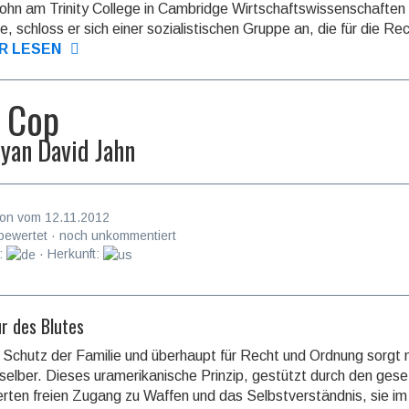
sohn am Trinity College in Cambridge Wirt­schafts­wis­sen­schaf­ten
e, schloss er sich einer sozialistischen Gruppe an, die für die Rec
R LESEN
 Cop
yan David Jahn
on vom 12.11.2012
bewertet · noch unkommentiert
:
· Herkunft:
ur des Blutes
 Schutz der Familie und überhaupt für Recht und Ordnung sorgt
selber. Dieses uramerikanische Prinzip, gestützt durch den gese
erten freien Zugang zu Waffen und das Selbstverständnis, sie im