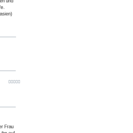
gen und
fe.
asien)
er Frau