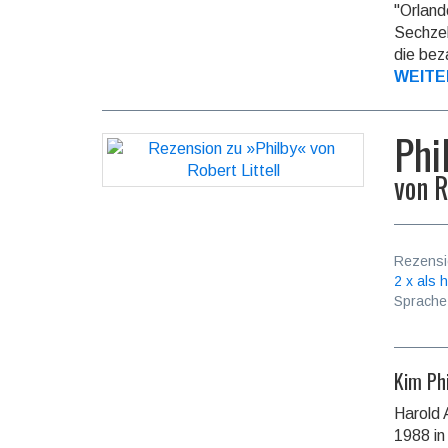
"Orland
Sechzeh
die bez
WEITE
Phi
von
R
Rezensi
2 x als h
Sprache
Kim Phi
Harold 
1988 in