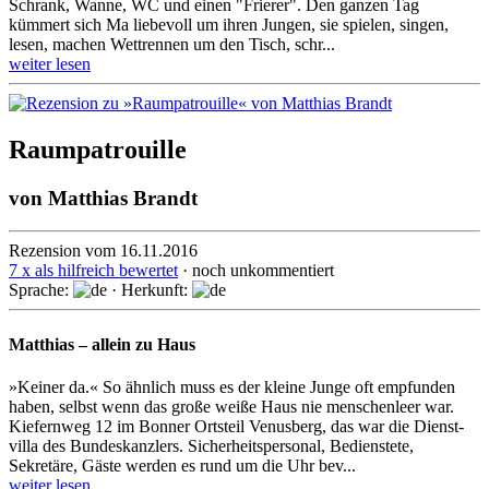
Schrank, Wanne, WC und einen "Frierer". Den ganzen Tag
kümmert sich Ma liebevoll um ihren Jungen, sie spielen, singen,
lesen, machen Wettrennen um den Tisch, schr...
weiter lesen
Raumpatrouille
von
Matthias Brandt
Rezension vom 16.11.2016
7 x als hilfreich bewertet
· noch unkommentiert
Sprache:
· Herkunft:
Matthias – allein zu Haus
»Keiner da.« So ähnlich muss es der kleine Junge oft empfunden
haben, selbst wenn das große weiße Haus nie menschen­leer war.
Kiefernweg 12 im Bonner Ortsteil Venusberg, das war die Dienst­
villa des Bundes­kanzlers. Sicher­heits­personal, Bediens­tete,
Sekretäre, Gäste werden es rund um die Uhr bev...
weiter lesen