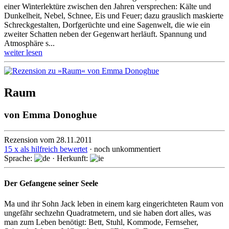
einer Winter­lek­türe zwischen den Jahren ver­sprechen: Kälte und
Dunkel­heit, Nebel, Schnee, Eis und Feuer; dazu grauslich maskierte
Schreck­gestalten, Dorf­gerüchte und eine Sagenwelt, die wie ein
zweiter Schatten neben der Gegen­wart herläuft. Spannung und
Atmos­phäre s...
weiter lesen
Raum
von
Emma Donoghue
Rezension vom 28.11.2011
15 x als hilfreich bewertet
· noch unkommentiert
Sprache:
· Herkunft:
Der Gefangene seiner Seele
Ma und ihr Sohn Jack leben in einem karg eingerichteten Raum von
ungefähr sechzehn Quadratmetern, und sie haben dort alles, was
man zum Leben benötigt: Bett, Stuhl, Kommode, Fernseher,