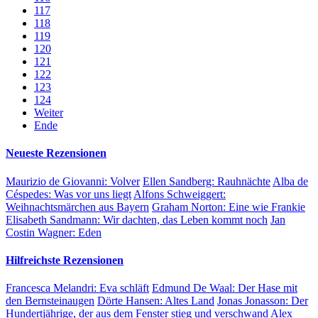
117
118
119
120
121
122
123
124
Weiter
Ende
Neueste Rezensionen
Maurizio de Giovanni:
Volver
Ellen Sandberg:
Rauhnächte
Alba de
Céspedes:
Was vor uns liegt
Alfons Schweiggert:
Weihnachtsmärchen aus Bayern
Graham Norton:
Eine wie Frankie
Elisabeth Sandmann:
Wir dachten, das Leben kommt noch
Jan
Costin Wagner:
Eden
Hilfreichste Rezensionen
Francesca Melandri:
Eva schläft
Edmund De Waal:
Der Hase mit
den Bernsteinaugen
Dörte Hansen:
Altes Land
Jonas Jonasson:
Der
Hundertjährige, der aus dem Fenster stieg und verschwand
Alex