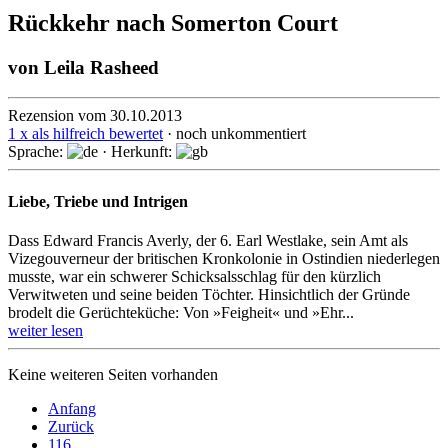
Rückkehr nach Somerton Court
von
Leila Rasheed
Rezension vom 30.10.2013
1 x als hilfreich bewertet
· noch unkommentiert
Sprache:
· Herkunft:
Liebe, Triebe und Intrigen
Dass Edward Francis Averly, der 6. Earl Westlake, sein Amt als
Vizegouverneur der britischen Kronkolo­nie in Ostindien niederlegen
musste, war ein schwerer Schick­sals­schlag für den kürzlich
Verwitweten und seine beiden Töchter. Hin­sicht­lich der Gründe
brodelt die Gerüchteküche: Von »Feigheit« und »Ehr...
weiter lesen
Keine weiteren Seiten vorhanden
Anfang
Zurück
116