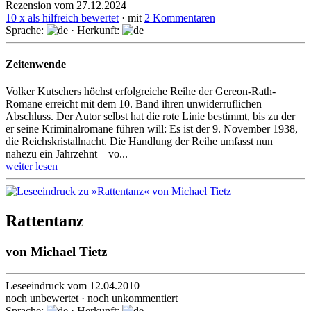
Rezension vom 27.12.2024
10 x als hilfreich bewertet
· mit
2 Kommentaren
Sprache:
· Herkunft:
Zeitenwende
Volker Kutschers höchst erfolgreiche Reihe der Gereon-Rath-
Romane erreicht mit dem 10. Band ihren un­wider­ruf­lichen
Abschluss. Der Autor selbst hat die rote Linie bestimmt, bis zu der
er seine Kriminal­romane führen will: Es ist der 9. November 1938,
die Reichs­kristall­nacht. Die Handlung der Reihe umfasst nun
nahezu ein Jahrzehnt – vo...
weiter lesen
Rattentanz
von
Michael Tietz
Leseeindruck vom 12.04.2010
noch unbewertet · noch unkommentiert
Sprache:
· Herkunft: