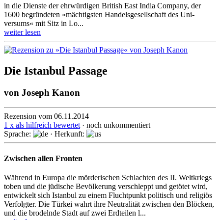
in die Dienste der ehrwür­digen British East India Com­pany, der
1600 be­gründe­ten »mächtigsten Han­delsge­sell­schaft des Uni­
versums« mit Sitz in Lo...
weiter lesen
Die Istanbul Passage
von
Joseph Kanon
Rezension vom 06.11.2014
1 x als hilfreich bewertet
· noch unkommentiert
Sprache:
· Herkunft:
Zwischen allen Fronten
Während in Europa die mörderischen Schlachten des II. Weltkriegs
toben und die jüdische Bevölkerung verschleppt und getötet wird,
entwickelt sich Istanbul zu einem Fluchtpunkt politisch und religiös
Ver­folgter. Die Türkei wahrt ihre Neu­tra­li­tät zwischen den Blö­cken,
und die brodelnde Stadt auf zwei Erdtei­len l...