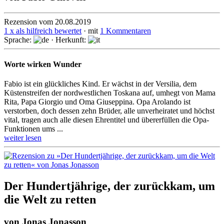
Rezension vom 20.08.2019
1 x als hilfreich bewertet
· mit
1 Kommentaren
Sprache:
· Herkunft:
Worte wirken Wunder
Fabio ist ein glückliches Kind. Er wächst in der Versilia, dem
Küsten­streifen der nord­west­lichen Toskana auf, umhegt von Mama
Rita, Papa Giorgio und Oma Giuseppina. Opa Arolando ist
verstorben, doch dessen zehn Brüder, alle unver­heira­tet und höchst
vital, tragen auch alle diesen Ehrentitel und überer­füllen die Opa-
Funktionen ums ...
weiter lesen
Der Hundertjährige, der zurückkam, um
die Welt zu retten
von
Jonas Jonasson