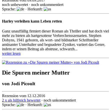
Rezension vom 09.09.2017
noch unbewertet · noch unkommentiert
Sprache:
· Herkunft:
Harley verleihen kann Leben retten
Ganz unauffällig firmiert dieser Roman als Thriller und hat doch viel
mehr zu bieten als hart­gesot­tene Ver­brechens­szenarien. Stephen
Dobyns, 1941 geboren, als wort- und bild­starker Schrift­steller
amüsanter Unter­halter und begna­deter Zyniker, variiert das Genre,
indem er seinen Beitrag als abstruse, schwarzh...
weiter lesen
Die Spuren meiner Mutter
von
Jodi Picoult
Rezension vom 12.12.2016
2 x als hilfreich bewertet
· noch unkommentiert
Sprache:
· Herkunft: