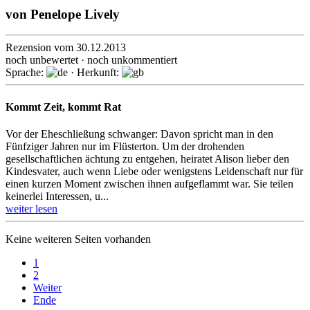
von
Penelope Lively
Rezension vom 30.12.2013
noch unbewertet · noch unkommentiert
Sprache:
· Herkunft:
Kommt Zeit, kommt Rat
Vor der Eheschließung schwanger: Davon spricht man in den
Fünfziger Jahren nur im Flüsterton. Um der drohenden
gesellschaftlichen ächtung zu entgehen, heiratet Alison lieber den
Kindesvater, auch wenn Liebe oder wenigstens Lei­denschaft nur für
einen kurzen Moment zwischen ihnen aufgeflammt war. Sie tei­len
keinerlei Interessen, u...
weiter lesen
Keine weiteren Seiten vorhanden
1
2
Weiter
Ende