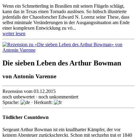
Wenn ein Schmetterling in Brasilien mit seinen Flügeln schlägt,
kann das in Texas einen Tornado aus­lösen. So hübsch illustrierte
jeden­falls der Chaos­forscher Edward N. Lorenz seine These, dass
selbst mini­male Ver­ände­rungen in der Aus­gangs­situa­tion am Ende
einer kom­plexen Ent­wicklung zu vö...
weiter lesen
Die sieben Leben des Arthur Bowman
von
Antonin Varenne
Rezension vom 03.12.2015
noch unbewertet · noch unkommentiert
Sprache:
· Herkunft:
Tödlicher Countdown
Sergeant Arthur Bow­man ist ein knallharter Kämp­fer, der vor
keinem Abenteuer zu­rück­schreckt. Schon mit sech­zehn trat er 1840