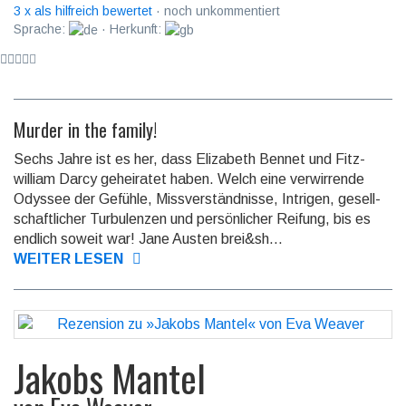
3 x als hilfreich bewertet
· noch unkommentiert
Sprache:
· Herkunft:
Murder in the family!
Sechs Jahre ist es her, dass Elizabeth Bennet und Fitz­
william Darcy ge­heira­tet haben. Welch eine ver­wir­rende
Odyssee der Gefühle, Miss­ver­ständ­nisse, Intri­gen, ge­sell­
schaft­licher Tur­bu­lenzen und per­sön­licher Rei­fung, bis es
endlich soweit war! Jane Austen brei&sh...
WEITER LESEN
Jakobs Mantel