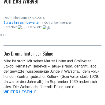
von
Eva Weaver
Rezension vom 15.02.2014
3 x als hilfreich bewertet
· noch unkommentiert
Sprache:
· Herkunft:
Das Drama hinter der Bühne
Mika ist stolz. Mit seiner Mutter Halina und Groß­vater
Jakob Hern­steyn, liebe­voll »Tatuś« (Papa) genannt, lebt
der gewitzte, wiss­begierige Junge in War­schau, dem »blü­
hen­den Zentrum jüdi­scher Kultur«. (Sein Vater starb 1929;
da war er drei Jahre alt.) Im September 1939 ändert sich
alles. Die Wehrmacht überrollt Polen, und d...
WEITER LESEN