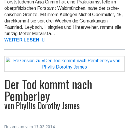
Forststudentin Anja Grimm hat eine Praktikumsstelle im
oberpfälzischen Forst­amt Waldmünchen, nahe der tsche­
chi­schen Grenze. Mit ihrem Kollegen Michel Ober­mül­ler, 45,
durchkämmt sie seit drei Wochen die Gemarkungen
Faunried, Ley­bach, Hain­gries und Hin­ter­wei­her, rammt alle
fünfzig Meter Metallsta...
WEITER LESEN
Der Tod kommt nach
Pemberley
von
Phyllis Dorothy James
Rezension vom 17.02.2014