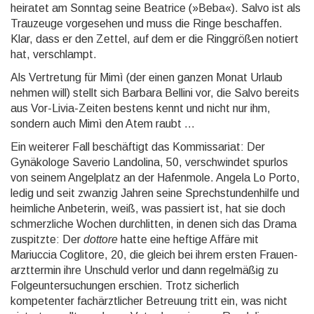
heiratet am Sonntag seine Beatrice (»Beba«). Salvo ist als
Trauzeuge vorgesehen und muss die Ringe beschaffen.
Klar, dass er den Zettel, auf dem er die Ringgrößen notiert
hat, verschlampt.
Als Vertretung für Mimì (der einen ganzen Monat Urlaub
nehmen will) stellt sich Barbara Bellini vor, die Salvo bereits
aus Vor-Livia-Zeiten bestens kennt und nicht nur ihm,
sondern auch Mimì den Atem raubt …
Ein weiterer Fall beschäftigt das Kommissariat: Der
Gynäkologe Saverio Landolina, 50, verschwin­det spurlos
von seinem Angelplatz an der Hafenmole. Angela Lo Porto,
ledig und seit zwanzig Jahren seine Sprech­stunden­hilfe und
heimliche Anbeterin, weiß, was passiert ist, hat sie doch
schmerz­liche Wochen durchlitten, in denen sich das Drama
zuspitzte: Der
dottore
hatte eine heftige Affäre mit
Mariuccia Coglitore, 20, die gleich bei ihrem ersten Frauen­
arztter­min ihre Unschuld verlor und dann regelmäßig zu
Folge­unter­suchun­gen erschien. Trotz sicherlich
kompetenter fachärzt­licher Betreuung tritt ein, was nicht