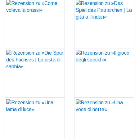
Rezension zu »Come
Rezension zu »Das Spiel
voleva la prassi«
des Patriarchen | La gita
a Tindari«
GO
GO
Rezension zu »Die Spur
Rezension zu »Il gioco
des Fuchses | La pista di
degli specchi«
sabbia«
GO
GO
Rezension zu »Una lama
Rezension zu »Una voce
di luce«
di notte«
GO
GO