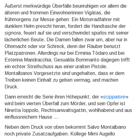
Äußerst merkwürdige Überfälle beunruhigen vor allem die
älteren und frommen Einwoh­nerin­nen Vigàtas, die
frühmorgens zur Messe gehen: Ein Motor­rad­fahrer mit
dunklem Helm prescht heran, fordert die Handtasche der
signora
, feuert auf sie und ver­schwin­det spurlos mit seiner
lächer­lichen Beute. Die Damen fallen zwar um, aber nur in
Ohnmacht oder vor Schreck, denn der Räuber benutzt
Platz­patro­nen. Allerdings nur bei Erminia Tòdaro und bei
Esterina Mandracchia; Gesualda Bommarito dagegen trifft
ein echter Streif­schuss aus einer uralten Pistole.
Montalbanos Vorgesetzte sind ungehalten, dass er dem
Treiben keinen Einhalt zu geben vermag, und machen
Druck.
Dann erreicht die Serie ihren Höhepunkt; der »
scippatore
«
wird beim vierten Überfall zum Mörder, und sein Opfer ist
Ninetta Ioppolo, Rechts­anwalts­gattin, wohlhabend und aus
einfluss­reichem Hause …
Neben dem Druck von oben bekommt Salvo Montalbano
noch private Zusatz­aufga­ben. Kollege Mimì Augello