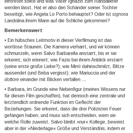
eintreten sollte und was Vater Ignazio zum Randalierer
werden lässt. Hat er also den Schänder seiner Tochter
beseitigt, wie Angela Lo Porto behauptet? Oder ist
signora
Landolina ihrem Mann auf die Schliche gekommen?
Bemerkenswert
:
• Ein hübsches Leitmotiv in dieser Verfilmung ist das
wortlose Staunen. Die Kamera verharrt, und wir können
schmunzeln, wenn Salvo Barbarella anstarrt, bis er sie
erkennt, sich erinnert; wie Fazio bei ihrem Anblick erstarrt
(seine erste große Liebe?); wie Mimì dahin­schmilzt, Blitze
aussendet (und Beba vergisst); wie Mariuccia und der
dottore
einander mit Blicken verfallen …
• Barbara, im Grunde eine Nebenfigur (meines Wissens nur
für diesen Film geschaffen), hat dennoch eine zentrale und
letzt­end­lich ordnende Funktion im Geflecht der
Beziehungen. Sie erkennt, dass die drei Polizisten Feuer
gefangen haben, und muss sich entscheiden, wem sie
welche Rolle zuweist. Salvo bleibt »nur« Kollege, beweist
aber in der »Niederlage« Größe und Verständnis, indem er