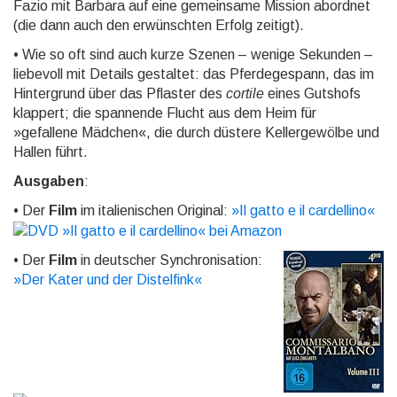
Fazio mit Barbara auf eine gemeinsame Mission abordnet
(die dann auch den erwünschten Erfolg zeitigt).
• Wie so oft sind auch kurze Szenen – wenige Sekunden –
liebevoll mit Details gestaltet: das Pferde­gespann, das im
Hinter­grund über das Pflaster des
cortile
eines Gutshofs
klappert; die spannende Flucht aus dem Heim für
»gefallene Mädchen«, die durch düstere Kellerge­wölbe und
Hallen führt.
Ausgaben
:
• Der
Film
im italienischen Original:
»
Il gatto e il cardellino
«
• Der
Film
in deutscher Synchronisation:
»
Der Kater und der Distelfink
«