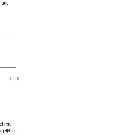
 aus
el mit
tig �ber