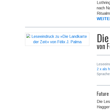
Lothrin
nach Na
Ritualm
WEITE
Die
von
F
Leseein
2 x als h
Sprache
Future
Die Les
Haggert