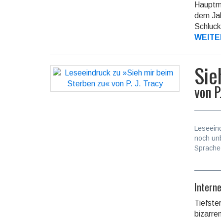
Hauptma
dem Jah
Schluck
WEITE
Sie
von
P
Leseein
noch un
Sprache
Intern
Tiefste
bizarre