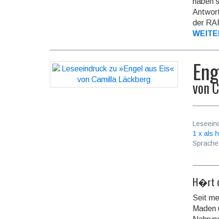
haben s
Antwort
der RAF
WEITE
Eng
von
C
Leseein
1 x als h
Sprache
H�rt d
Seit me
Maden u