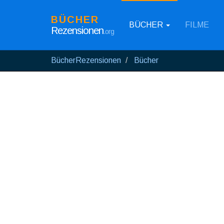
BÜCHER
BÜCHER
FILME
Rezensionen
.org
BücherRezensionen
Bücher