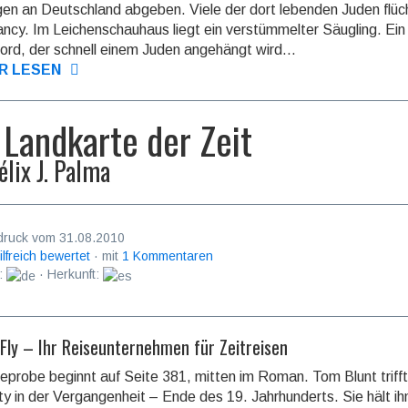
gen an Deutschland abgeben. Viele der dort lebenden Juden flüc
ncy. Im Leichenschauhaus liegt ein verstümmelter Säugling. Ein
ord, der schnell einem Juden angehängt wird...
R LESEN
 Landkarte der Zeit
élix J. Palma
druck vom 31.08.2010
ilfreich bewertet
· mit
1 Kommentaren
:
· Herkunft:
 Fly – Ihr Reiseunternehmen für Zeitreisen
eprobe beginnt auf Seite 381, mitten im Roman. Tom Blunt trifft
y in der Vergangenheit – Ende des 19. Jahrhunderts. Sie hält ihn