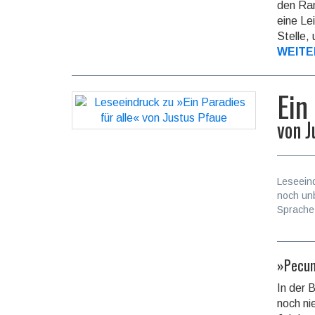
den Ran
eine Le
Stelle,
WEITE
Ein
von
J
Leseein
noch un
Sprache
»Pecuni
In der 
noch n