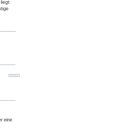
liegt
htige
r eine