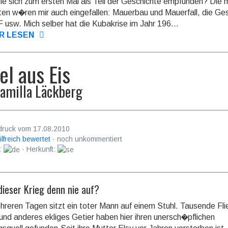
ie sich zum ersten Mal als Teil der Geschichte empfunden? Die 
en w�ren mir auch eingefallen: Mauerbau und Mauerfall, die Ge
 usw. Mich selber hat die Kubakrise im Jahr 196...
R LESEN
el aus Eis
amilla Läckberg
druck vom 17.08.2010
ilfreich bewertet
· noch unkommentiert
:
· Herkunft:
ieser Krieg denn nie auf?
hreren Tagen sitzt ein toter Mann auf einem Stuhl. Tausende Fli
nd anderes ekliges Getier haben hier ihren unersch�pflichen