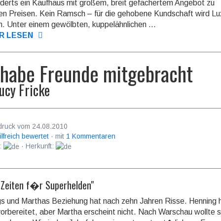
derts ein Kaufhaus mit großem, breit gefächertem Angebot zu
en Preisen. Kein Ramsch – für die gehobene Kundschaft wird L
. Unter einem gewölbten, kuppelähnlichen ...
R LESEN
 habe Freunde mitgebracht
ucy Fricke
druck vom 24.08.2010
ilfreich bewertet
· mit
1 Kommentaren
:
· Herkunft:
 Zeiten f�r Superhelden"
s und Marthas Beziehung hat nach zehn Jahren Risse. Henning h
rbereitet, aber Martha erscheint nicht. Nach Warschau wollte s