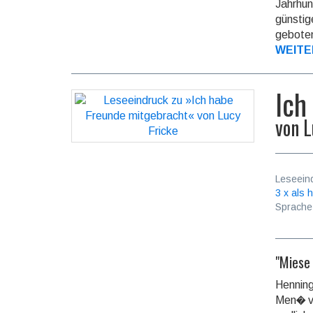
Jahrhun
günstig
geboten
WEITE
Ich
von
L
Leseein
3 x als h
Sprache
"Miese
Henning
Men� vo