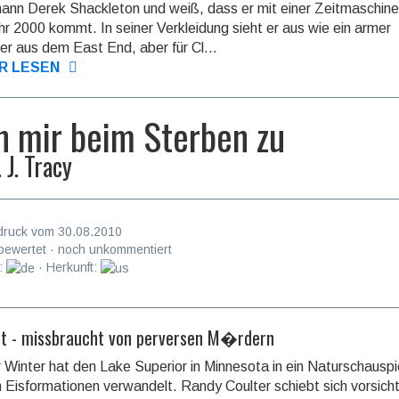
nn Derek Shackleton und weiß, dass er mit einer Zeitmaschine
r 2000 kommt. In seiner Verkleidung sieht er aus wie ein armer
er aus dem East End, aber für Cl...
R LESEN
h mir beim Sterben zu
. J. Tracy
druck vom 30.08.2010
bewertet · noch unkommentiert
:
· Herkunft:
et - missbraucht von perversen M�rdern
r Winter hat den Lake Superior in Minnesota in ein Naturschauspi
n Eisformationen verwandelt. Randy Coulter schiebt sich vorsich