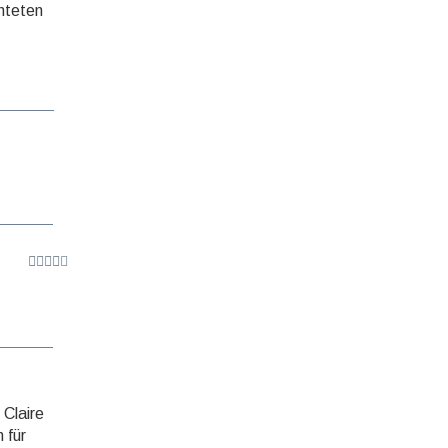
hteten
 Claire
 für