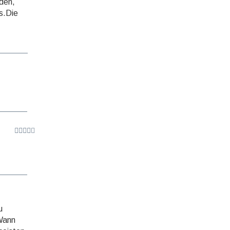
nden,
es.Die
u
 Wann