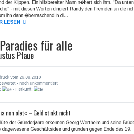
d der Klippen. Ein hilfsbereiter Mann n�hert sich ihm. "Da unten 
iche" - mit diesen Worten dirigiert Randy den Fremden an die ric
 um ihn dann �berraschend in di...
R LESEN
 Paradies für alle
ustus Pfaue
druck vom 26.08.2010
bewertet · noch unkommentiert
:
· Herkunft:
a non olet« – Geld stinkt nicht
Blüte der Gründerjahre erkennen Georg Wertheim und seine Brüde
ie dagewesene Geschäftsidee und gründen gegen Ende des 19.