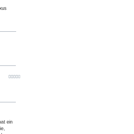
uxus
at ein
ie,