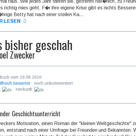
 mal raus. Wie jedes Jahr fahren sie, getrennt nat�rlich, zu Freu
s richtig mies geht. F�r ihre eigene Krise gibt es nichts Besser
j�hrige Betty hat nach einer steilen Ka...
R LESEN
 bisher geschah
oel Zwecker
druck vom 19.08.2010
ilfreich bewertet
· noch unkommentiert
:
· Herkunft:
nder Geschichtsunterricht
eckers Motivation, einen Roman der "kleinen Weltgeschichte" z
en, entstand nach einer Umfrage bei Freunden und Bekannten: