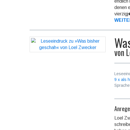
endlich
denen e
vierzig
WEITE
Was
von
L
Leseein
9 x als h
Sprache
Anrege
Loel Zw
schreib