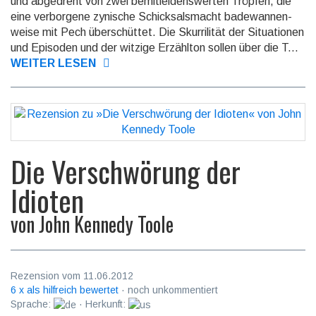
und abgedreht von zwei be­mit­leidens­werten Tröpfen, die
eine verbor­gene zynische Schick­sals­macht bade­wannen­
weise mit Pech über­schüttet. Die Skurrilität der Situa­tionen
und Episo­den und der witzige Erzähl­ton sollen über die T...
WEITER LESEN
Die Verschwörung der
Idioten
von
John Kennedy Toole
Rezension vom 11.06.2012
6 x als hilfreich bewertet
· noch unkommentiert
Sprache:
· Herkunft: