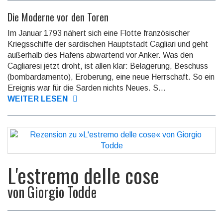
Die Moderne vor den Toren
Im Januar 1793 nähert sich eine Flotte französischer
Kriegs­schiffe der sardischen Haupt­stadt Cagliari und geht
außer­halb des Hafens ab­war­tend vor Anker. Was den
Caglia­resi jetzt droht, ist allen klar: Belage­rung, Beschuss
(bom­barda­mento), Er­obe­rung, eine neue Herr­schaft. So ein
Ereignis war für die Sarden nichts Neues. S...
WEITER LESEN
L'estremo delle cose
von
Giorgio Todde