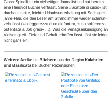
Gianni Spinelli ist ein vielseitiger Journalist und hat bereits
eine Handvoll Bücher verfasst. Seine »Scatola di cuoio« ist
durchaus nette, leichte Urlaubs­unter­haltung mit Sechziger­
jahre-Flair, die den Leser am Strand immer wieder schmun­
zeln lässt (»la legge­rezza di un elefante«, »una soffe­renza
osten­tata a 360 gradi« …). Was die Verlags­ankündi­gung an
Viel­seitig­keit, Tiefe und Gehalt erhoffen lässt, löst sie leider
nicht ganz ein.
Weitere Artikel
zu
Büchern
aus der Region
Kalabrien
und Basilicata
bei Bücher Rezensionen:
Rezension zu »Cristo si è
Rezension zu »Der
fermato a Eboli«
Postbote von Girifalco
oder Eine kurze
GO
Geschichte über den
Zufall«
GO