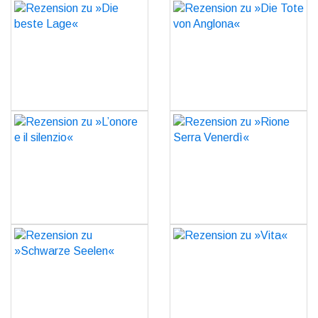
Rezension zu »Die beste
Rezension zu »Die Tote
Lage«
von Anglona«
GO
GO
Rezension zu »L’onore e il
Rezension zu »Rione
silenzio«
Serra Venerdì«
GO
GO
Rezension zu »Schwarze
Rezension zu »Vita«
Seelen«
GO
GO