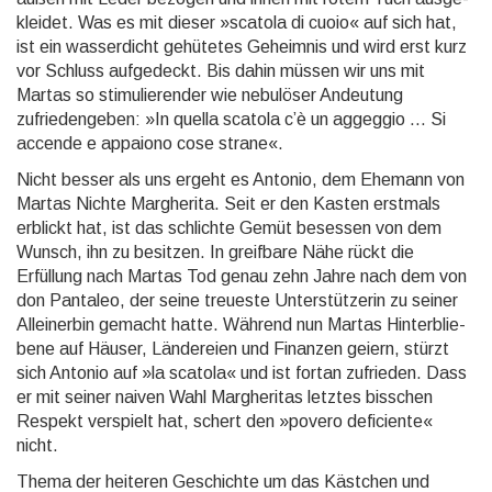
kleidet. Was es mit dieser »scatola di cuoio« auf sich hat,
ist ein wasser­dicht gehütetes Geheimnis und wird erst kurz
vor Schluss aufge­deckt. Bis dahin müssen wir uns mit
Martas so stimulie­render wie nebulöser Andeutung
zufrieden­geben: »In quella scatola c’è un aggeggio … Si
accende e appaiono cose strane«.
Nicht besser als uns ergeht es Antonio, dem Ehemann von
Martas Nichte Marghe­rita. Seit er den Kasten erstmals
erblickt hat, ist das schlichte Gemüt besessen von dem
Wunsch, ihn zu besitzen. In greifbare Nähe rückt die
Erfüllung nach Martas Tod genau zehn Jahre nach dem von
don Pantaleo, der seine treueste Unter­stütze­rin zu seiner
Allein­erbin gemacht hatte. Während nun Martas Hinter­blie­
bene auf Häuser, Lände­reien und Finanzen geiern, stürzt
sich Antonio auf »la scatola« und ist fortan zufrieden. Dass
er mit seiner naiven Wahl Marghe­ritas letztes bisschen
Respekt verspielt hat, schert den »povero deficiente«
nicht.
Thema der heiteren Geschichte um das Kästchen und