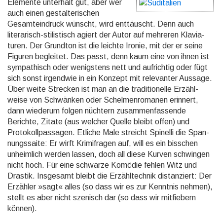
Elemente unterhält gut, aber wer
auch einen gestal­teri­schen
Gesamt­ein­druck wünscht, wird enttäuscht. Denn auch
litera­risch-stilis­tisch agiert der Autor auf mehreren Klavia­
turen. Der Grundton ist die leichte Ironie, mit der er seine
Figuren begleitet. Das passt, denn kaum eine von ihnen ist
sympa­thisch oder wenigs­tens nett und aufrich­tig oder fügt
sich sonst irgend­wie in ein Konzept mit rele­vanter Aussage.
Über weite Strecken ist man an die traditio­nelle Erzähl­
weise von Schwänken oder Schelmen­roma­nen erinnert,
dann wiederum folgen nüchtern zusam­men­fas­sende
Berichte, Zitate (aus welcher Quelle bleibt offen) und
Protokoll­passagen. Etliche Male streicht Spinelli die Span­
nungs­saite: Er wirft Krimi­fragen auf, will es ein bisschen
unheim­lich werden lassen, doch all diese Kurven schwingen
nicht hoch. Für eine schwarze Komödie fehlen Witz und
Drastik. Insgesamt bleibt die Erzähl­technik distan­ziert: Der
Erzähler »sagt« alles (so dass wir es zur Kenntnis nehmen),
stellt es aber nicht szenisch dar (so dass wir mitfie­bern
können).