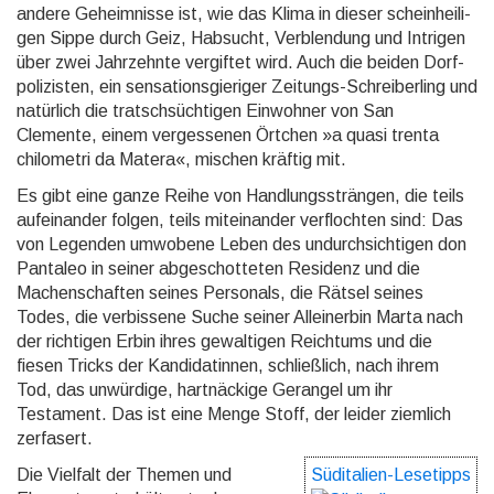
andere Geheim­nisse ist, wie das Klima in dieser schein­heili­
gen Sippe durch Geiz, Habsucht, Ver­blen­dung und Intrigen
über zwei Jahr­zehnte vergiftet wird. Auch die beiden Dorf­
poli­zisten, ein sensa­tions­gieri­ger Zeitungs-Schrei­ber­ling und
natürlich die tratsch­süchtigen Einwohner von San
Clemente, einem verges­senen Örtchen »a quasi trenta
chilo­metri da Matera«, mischen kräftig mit.
Es gibt eine ganze Reihe von Handlungs­strängen, die teils
auf­einan­der folgen, teils mit­einan­der verfloch­ten sind: Das
von Legenden umwobene Leben des un­durch­sichti­gen don
Pantaleo in seiner abge­schot­teten Residenz und die
Machen­schaften seines Personals, die Rätsel seines
Todes, die verbis­sene Suche seiner Allein­erbin Marta nach
der richtigen Erbin ihres gewal­tigen Reichtums und die
fiesen Tricks der Kandida­tinnen, schließ­lich, nach ihrem
Tod, das unwürdige, hart­näckige Gerangel um ihr
Testament. Das ist eine Menge Stoff, der leider ziemlich
zerfasert.
Die Vielfalt der Themen und
Süditalien-Lesetipps