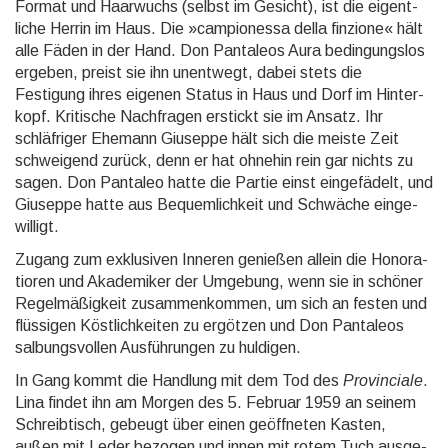
Format und Haarwuchs (selbst im Gesicht), ist die eigent­
liche Herrin im Haus. Die »campio­nessa della finzione« hält
alle Fäden in der Hand. Don Pantaleos Aura bedin­gungs­los
ergeben, preist sie ihn unentwegt, dabei stets die
Festigung ihres eigenen Status in Haus und Dorf im Hinter­
kopf. Kritische Nach­fragen erstickt sie im Ansatz. Ihr
schläf­riger Ehemann Giuseppe hält sich die meiste Zeit
schwei­gend zurück, denn er hat ohnehin rein gar nichts zu
sagen. Don Pantaleo hatte die Partie einst einge­fädelt, und
Giuseppe hatte aus Bequem­lich­keit und Schwäche einge­
willigt.
Zugang zum exklusiven Inneren genießen allein die Honora­
tioren und Akade­miker der Umgebung, wenn sie in schöner
Regel­mäßig­keit zusam­men­kom­men, um sich an festen und
flüssigen Köst­lich­keiten zu ergötzen und Don Pantaleos
salbungs­vollen Ausfüh­rungen zu huldigen.
In Gang kommt die Handlung mit dem Tod des
Provinciale
.
Lina findet ihn am Morgen des 5. Februar 1959 an seinem
Schreib­tisch, gebeugt über einen geöff­neten Kasten,
außen mit Leder bezogen und innen mit rotem Tuch ausge­