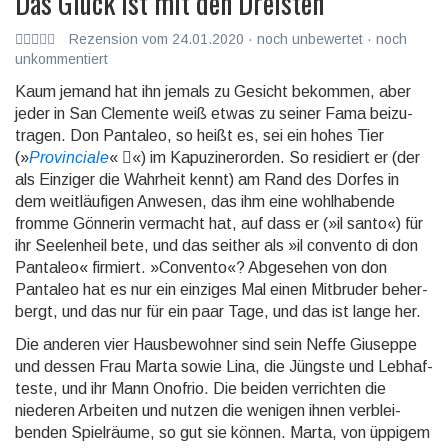
Das Glück ist mit den Dreisten
Rezension vom 24.01.2020 · noch unbewertet · noch
unkommentiert
Kaum jemand hat ihn jemals zu Gesicht bekommen, aber
jeder in San Clemente weiß etwas zu seiner Fama beizu­
tragen. Don Pantaleo, so heißt es, sei ein hohes Tier
(»
Provinciale
«
«) im Kapuziner­orden. So residiert er (der
als Einziger die Wahrheit kennt) am Rand des Dorfes in
dem weit­läufigen Anwesen, das ihm eine wohl­habende
fromme Gönnerin vermacht hat, auf dass er (»il santo«) für
ihr Seelen­heil bete, und das seither als »il convento di don
Pantaleo« firmiert. »Convento«? Abgesehen von don
Pantaleo hat es nur ein einziges Mal einen Mitbruder beher­
bergt, und das nur für ein paar Tage, und das ist lange her.
Die anderen vier Hausbewohner sind sein Neffe Giuseppe
und dessen Frau Marta sowie Lina, die Jüngste und Lebhaf­
teste, und ihr Mann Onofrio. Die beiden verrich­ten die
niederen Arbeiten und nutzen die wenigen ihnen verblei­
benden Spiel­räume, so gut sie können. Marta, von üppigem