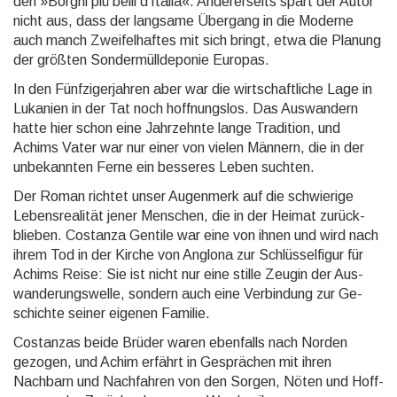
den »Borghi più belli d’Italia«. Anderer­seits spart der Autor
nicht aus, dass der langsame Übergang in die Moderne
auch manch Zweifel­haftes mit sich bringt, etwa die Planung
der größten Sonder­müll­depo­nie Europas.
In den Fünfzigerjahren aber war die wirt­schaft­liche Lage in
Luka­nien in der Tat noch hoff­nungs­los. Das Aus­wandern
hatte hier schon eine Jahr­zehnte lange Tradi­tion, und
Achims Vater war nur einer von vielen Männern, die in der
unbe­kannten Ferne ein besseres Leben suchten.
Der Roman richtet unser Augenmerk auf die schwie­rige
Lebens­realität jener Menschen, die in der Heimat zurück­
blieben. Costanza Gentile war eine von ihnen und wird nach
ihrem Tod in der Kirche von Anglona zur Schlüs­sel­figur für
Achims Reise: Sie ist nicht nur eine stille Zeugin der Aus­
wande­rungs­welle, sondern auch eine Verbin­dung zur Ge­
schichte seiner eigenen Familie.
Costanzas beide Brüder waren ebenfalls nach Norden
gezogen, und Achim erfährt in Gesprä­chen mit ihren
Nachbarn und Nach­fahren von den Sorgen, Nöten und Hoff­