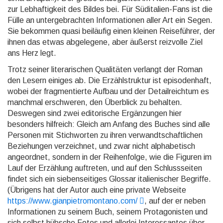
zur Leb­haftig­keit des Bildes bei. Für Süd­italien-Fans ist die
Fülle an unter­ge­brach­ten Infor­matio­nen aller Art ein Segen.
Sie bekommen quasi beiläufig einen kleinen Reise­führer, der
ihnen das etwas abge­legene, aber äußerst reiz­volle Ziel
ans Herz legt.
Trotz seiner literarischen Qualitäten verlangt der Roman
den Lesern einiges ab. Die Erzähl­struk­tur ist epi­soden­haft,
wobei der frag­men­tierte Aufbau und der Detail­reich­tum es
manch­mal er­schweren, den Über­blick zu behalten.
Deswegen sind zwei edito­rische Ergän­zungen hier
besonders hilfreich: Gleich am Anfang des Buches sind alle
Personen mit Stich­worten zu ihren ver­wandt­schaft­lichen
Bezie­hun­gen ver­zeich­net, und zwar nicht alpha­betisch
ange­ord­net, sondern in der Reihen­folge, wie die Figuren im
Lauf der Erzähl­ung auftreten, und auf den Schluss­seiten
findet sich ein sieben­seitiges Glossar italieni­scher Begriffe.
(Übrigens hat der Autor auch eine private Webseite
https://www.gianpietromontano.com/
, auf der er neben
Informationen zu seinem Buch, seinem Protagonisten und
sich selbst hübsche Fotos und allerlei Interessantes über