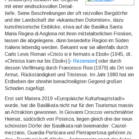
mit einer ein­drucks­vollen Detail­
tiefe. Seine Be­schrei­bun­gen der oft reiz­vollen Berg­dörfer
und der Land­schaft der »lukani­schen Dolo­miten«, dazu
kunst­histo­rische Einblicke, etwa auf die Basilika Santa
Maria Regina di Anglona mit ihren mittel­alter­lichen Fresken,
lassen die abge­legene, dünn besie­delte Region im Süden
Italiens lebendig werden. Bekannt war sie allen­falls durch
Carlo Levis Roman »Cristo si è fermato a Eboli« (1945, dt.
»Christus kam nur bis Eboli«) [
› Rezension
] oder durch
dessen Verfil­mung durch Fran­cesco Rosi (1979) als Ort von
Armut, Rück­ständig­keit und Tris­tesse. Im Jahr 1980 hat ein
Erdbeben der ohnehin be­nach­teilig­ten Gegend großen
Schaden zuge­fügt.
Erst seit Matera 2019 »Europäische Kultur­haupt­stadt«
wurde, hat die Basili­kata nicht nur für den Tou­ris­mus massiv
an Attrak­tion gewon­nen. In Giovanni Croccos ver­schmäh­ter
Heimat, süd­öst­lich von Potenza, liegen gleich drei der neun
schönsten Dörfer der Basili­kata nah bei­ein­ander: Castel­
mezzano, Guardia Perticara und Pietra­pertosa gehören zu