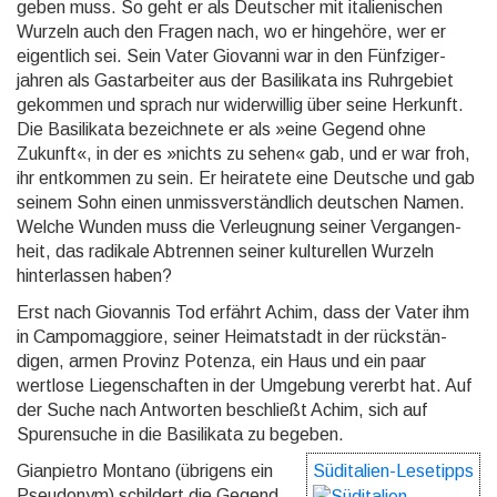
geben muss. So geht er als Deutscher mit italieni­schen
Wurzeln auch den Fragen nach, wo er hingehöre, wer er
eigent­lich sei. Sein Vater Giovanni war in den Fünf­ziger­
jahren als Gast­arbeiter aus der Basili­kata ins Ruhr­gebiet
gekommen und sprach nur wider­willig über seine Herkunft.
Die Basili­kata bezeich­nete er als »eine Gegend ohne
Zukunft«, in der es »nichts zu sehen« gab, und er war froh,
ihr entkommen zu sein. Er heiratete eine Deutsche und gab
seinem Sohn einen un­miss­ver­ständ­lich deutschen Namen.
Welche Wunden muss die Ver­leug­nung seiner Ver­gangen­
heit, das radikale Abtrennen seiner kultu­rellen Wurzeln
hinter­lassen haben?
Erst nach Giovannis Tod erfährt Achim, dass der Vater ihm
in Campo­maggiore, seiner Heimat­stadt in der rück­stän­
digen, armen Provinz Potenza, ein Haus und ein paar
wertlose Liegen­schaften in der Umgebung vererbt hat. Auf
der Suche nach Antworten be­schließt Achim, sich auf
Spuren­suche in die Basili­kata zu begeben.
Gianpietro Montano (übrigens ein
Süditalien-Lesetipps
Pseudo­nym) schildert die Gegend