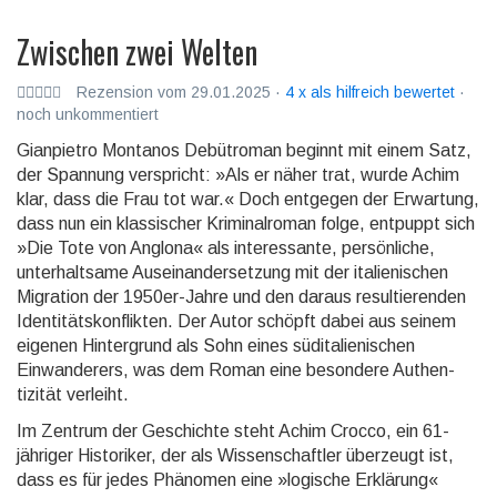
Zwischen zwei Welten
Rezension vom 29.01.2025 ·
4 x als hilfreich bewertet
·
noch unkommentiert
Gianpietro Montanos Debütroman beginnt mit einem Satz,
der Spannung ver­spricht: »Als er näher trat, wurde Achim
klar, dass die Frau tot war.« Doch entgegen der Erwartung,
dass nun ein klassi­scher Kriminal­roman folge, entpuppt sich
»Die Tote von Anglona« als interes­sante, persön­liche,
unter­halt­same Aus­ein­ander­setz­ung mit der italieni­schen
Migration der 1950er-Jahre und den daraus resul­tieren­den
Identi­täts­kon­flikten. Der Autor schöpft dabei aus seinem
eigenen Hinter­grund als Sohn eines süd­italieni­schen
Einwan­derers, was dem Roman eine besondere Authen­
tizität verleiht.
Im Zentrum der Geschichte steht Achim Crocco, ein 61-
jähriger Histo­riker, der als Wissen­schaftler überzeugt ist,
dass es für jedes Phänomen eine »logische Erklärung«