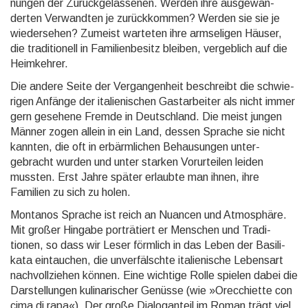
nungen der Zurück­gelasse­nen. Werden ihre ausge­wan­
derten Ver­wand­ten je zurück­kom­men? Werden sie sie je
wieder­sehen? Zumeist warteten ihre arm­seligen Häuser,
die tradi­tionell in Familien­besitz bleiben, vergeb­lich auf die
Heim­kehrer.
Die andere Seite der Vergangenheit beschreibt die schwie­
rigen Anfänge der italieni­schen Gast­arbeiter als nicht immer
gern gesehene Fremde in Deutsch­land. Die meist jungen
Männer zogen allein in ein Land, dessen Sprache sie nicht
kannten, die oft in erbärm­lichen Behau­sungen unter­
gebracht wurden und unter starken Vorur­teilen leiden
mussten. Erst Jahre später erlaubte man ihnen, ihre
Familien zu sich zu holen.
Montanos Sprache ist reich an Nuancen und Atmos­phäre.
Mit großer Hingabe porträ­tiert er Menschen und Tradi­
tionen, so dass wir Leser förmlich in das Leben der Basili­
kata ein­tauchen, die unver­fälschte italie­nische Lebens­art
nach­voll­ziehen können. Eine wichtige Rolle spielen dabei die
Dar­stel­lun­gen kulina­rischer Genüsse (wie »Orecchiette con
cima di rapa«). Der große Dialog­anteil im Roman trägt viel