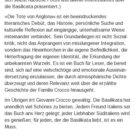
die Basilicata präsentiert.)
»Die Tote von Anglona« ist ein beeindruckendes
literarisches Debüt, das Historie, persön­liche Suche und
kultu­relle Reflexion auf ein­gängige, unter­halt­same Weise
mit­einan­der verbin­det. Sein Grund­an­liegen ist nicht Sozial­
kritik, nicht das An­pran­gern von miss­lunge­ner Inte­gration,
sondern das Hinein­hor­chen in die eigene Be­find­lich­keit, die
Hinter­fragung der eige­nen Iden­tität, die Erkun­dung der
unbe­kann­ten Wurzeln. Es ist ein Buch für Leser, die bereit
sind, sich auf eine viel­schich­tige und emo­tionale Aus­einan­
der­set­zung einzu­lassen, die durch atmos­phäri­sche Dichte
über­zeugt und deren Rele­vanz weit über die erzählte
Geschichte der Familie Crocco hinaus­geht.
Im Übrigen irrt Giovanni Crocco gewaltig: Die Basilikata hat
unendlich viel Schönes zu bieten. Jedem Freund Italiens sei
das Buch ans Herz gelegt; jeder Lieb­haber Süd­italiens wird
es genießen; für jeden, der die Basili­kata liebt, ist es ein
Muss.