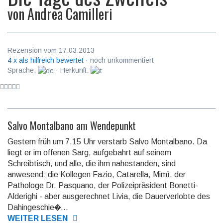
von
Andrea Camilleri
Rezension vom 17.03.2013
4 x als hilfreich bewertet
· noch unkommentiert
Sprache:
· Herkunft:
Salvo Montalbano am Wendepunkt
Gestern früh um 7.15 Uhr verstarb Salvo Montalbano. Da
liegt er im offenen Sarg, aufgebahrt auf seinem
Schreibtisch, und alle, die ihm nahestanden, sind
anwesend: die Kollegen Fazio, Catarella, Mimì, der
Pathologe Dr. Pasquano, der Poli­zei­prä­si­dent Bonetti-
Alderighi - aber ausgerechnet Livia, die Dauer­ver­lobte des
Da­hin­ge­schie�...
WEITER LESEN