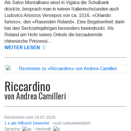
Als Salvo Montalbano einst in Vigàta die Schulbank
drückte, besprach man in seinen Italie­nisch­stunden auch
Ludovico Ariostos Versepos von ca. 1516, »Orlando
furioso«, den »Rasenden Roland«. Eine Bege­benheit darin
hat den Sech­zehn­jährigen besonders beeindruckt: Als
Roland am Hofe seines Onkels die be­zaubernde
chinesische Prinzessi...
WEITER LESEN
Riccardino
von
Andrea Camilleri
Rezension vom 19.07.2025
1 x als hilfreich bewertet
· noch unkommentiert
Sprache:
· Herkunft: