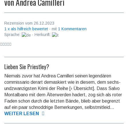
von
Andrea Camilleri
Rezension vom 26.12.2023
1 x als hilfreich bewertet
· mit
1 Kommentaren
Sprache:
· Herkunft:
Lieben Sie Priestley?
Niemals zuvor hat Andrea Camilleri seinen legendären
commissario derart demaskiert wie in diesem, dem sechs­
undzwan­zigsten Krimi der Reihe [› Übersicht]. Dass Salvo
Montal­bano mit dem Älter­werden hadert, zog sich als roter
Faden schon durch die letzten Bände, blieb aber begrenzt
auf ein paar schnodd­rige Bemer­kungen, selbstmit­leid...
WEITER LESEN