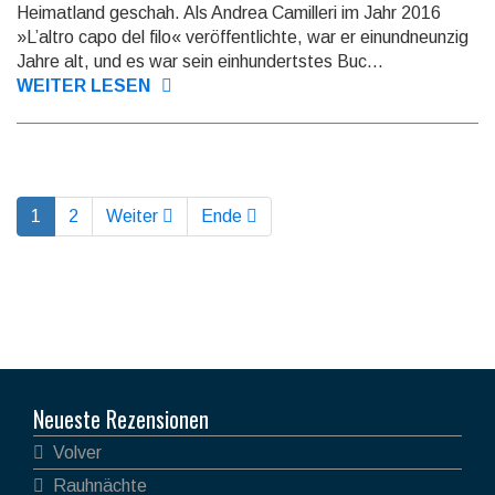
Heimat­land geschah. Als Andrea Camil­leri im Jahr 2016
»L’altro capo del filo« veröffent­lichte, war er einund­neunzig
Jahre alt, und es war sein ein­hundert­stes Buc...
WEITER LESEN
1
2
Weiter
Ende
Neueste Rezensionen
Volver
Rauhnächte