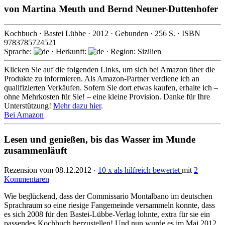
von
Martina Meuth und Bernd Neuner-Duttenhofer
Kochbuch
·
Bastei Lübbe
·
2012
· Gebunden ·
256
S. · ISBN
9783785724521
Sprache:
· Herkunft:
· Region: Sizilien
Klicken Sie auf die folgenden Links, um sich bei Amazon über die
Produkte zu informieren. Als Amazon-Partner verdiene ich an
qualifizierten Verkäufen. Sofern Sie dort etwas kaufen, erhalte ich –
ohne Mehrkosten für Sie! – eine kleine Provision. Danke für Ihre
Unterstützung!
Mehr dazu hier
.
Bei Amazon
Lesen und genießen, bis das Wasser im Munde
zusammenläuft
Rezension vom 08.12.2012 ·
10 x als hilfreich bewertet
mit
2
Kommentaren
Wie beglückend, dass der Commissario Montalbano im deutschen
Sprachraum so eine riesige Fangemeinde versammeln konnte, dass
es sich 2008 für den Bastei-Lübbe-Verlag lohnte, extra für sie ein
passendes Kochbuch herzustellen! Und nun wurde es im Mai 2012