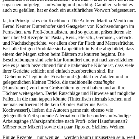
sogar neu aufgelegt – aufwändig und prächtig. Camilleri scheint es
auch zu gefallen, hat er doch ein ausführliches Vorwort beigesteuert.
Ja, im Prinzip ist es ein Kochbuch. Die Autoren Martina Meuth und
Bernd Neuner-Duttenhofer sind Gastgeber von Kochsendungen im
Fernsehen
und
Profi-Journalisten, und so gekonnt präsentieren sie
hier über 90 Rezepte für Pasta-, Reis-, Fleisch-, Gemüse-, Gebäck-
und Nachtischgerichte, vor allem aber für Fisch und Meeresfrüchte.
Fast alle fertigen Produkte sind appetitlich in Farbe abgebildet, dass
einem der Magen schon beim Blättern zu knurren beginnt. Die
Beschreibungen sind sehr klar formuliert und gut nachzuvollziehen,
wie es ja auch bezeichnend für die italienische Küche ist, dass viele
ihrer Gerichte schlicht und einfach zuzubereiten sind. Ihr
"Geheimnis" liegt in der Frische und Qualität der Zutaten und in
gelegentlichen kleinen Tricks, die traditionelle
casalinghe
(Hausfrauen) von ihren Großmüttern gelernt haben und an ihre
Töchter weitergeben. Derlei Ratschläge und Hinweise auf mögliche
Fallen, in die man tappen könnte (Tintenfisch niemals kochen und
niemals einfrieren! Bitte kein Öl oder Butter ins Pasta-
Kochwasser!), liefern die Autoren gerne mit, ebenso wie
gelegentlich Zeit sparende Alternativen für besonders aufwändige
Arbeitsgänge (Marzipanfrüchte nach Profi- oder Hausfrauenart?
Mörser oder Mixer?) sowie ein paar Tipps zu Siziliens Weinen.
Einige Rezepte – nur wenige – werden kaum umzusetzen sein, weil