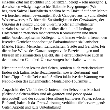
einzelne Zitat mit Buchtitel und Seitenzahl belegt – sehr anregend!),
dazwischen witzig ausgedachte fiktionale Begegnungen (Wir
begleiten Salvos Haushälterin Adelina beim Einkauf auf dem Markt;
wir horchen seinen bevorzugten Koch Calogero aus …) und allerlei
Wissenswertes, z.B. über die Zuständigkeiten der
Carabinieri
, der
Guardia di Finanza
und der
Questura
oder ein intelligenter
sozialwissenschaftlicher Exkurs über die kulturell bedingten
Unterschiede zwischen mediterranen Kommissaren und ihren
mittel-/nordeuropäischen Kollegen. Und immer wieder erfreuen den
lesenden Genießer doppelseitige Farbaufnahmen sizilianischer
Märkte, Häfen, Menschen, Landschaften, Städte und Gerichte. Für
die rechte Würze des Ganzen sorgen viele Bezeichnungen und
Phrasen im sizilianischen Dialekt, die ja erfreulicherweise auch in
den deutschen Camilleri-Übersetzungen beibehalten wurden.
Nicht nur auf den letzten drei Seiten, sondern auch zwischendurch
finden sich kulinarische Bezugsquellen sowie Restaurant- und
Hotel-Tipps für die Reise nach Sizilien inklusive der Warnung vor
Nepplokalen des zunehmenden Montalbano-Tourismus …
Angesichts der Vielfalt des Gebotenen, der liebevollen Machart
(Selbst die Seitenzahlen sind als
gamberi
und
pesce spada
gelayoutet!) und der soliden Herstellung (schweres Papier, robuster
Einband) halte ich das Preis-/Leistungsverhältnis für hervorragend:
Guten Appetit und gute Unterhaltung!