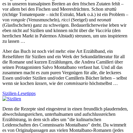
es in unseren transalpinen Breiten an den frischen Zutaten fehlt –
vor allem bei den Fischen und Meeresfrüchten. Schon
strattù
(richtige Tomatenpaste – nicht Extrakt, Mark o.ä.) ist ein Problem –
von
vongole
(Venusmuscheln),
ricci
(Seeigel) und
neonati
(Glasfischchen) ganz zu schweigen. Bedauerlicherweise leben wir
eben nicht auf Sizilien und können nicht über die
Vuccirìa
(den
herrlichen Markt in Palermos Altstadt) streunen, um uns inspirieren
zu lassen …
Aber das Buch ist noch viel mehr: eine Art Erzählband, ein
Reiseführer für Sizilien und ein Werk der Sekundärliteratur für all
die Romane und kurzen Erzählungen, die Andrea Camilleri über
seinen Protagonisten Salvo Montalbano verfasst hat. Und all das
zusammen macht es zum puren Vergnügen für alle, die leckeres
Essen und/oder Sizilien und/oder Camilleris Bücher lieben – selbst
wenn sie kochen
lassen
, wie der
commissario
höchstselbst …
Sizilien-Lesetipps
Denn die Rezepte sind eingestreut in einen freundlich plaudernden,
abwechslungsreichen, unterhaltsamen und aufschlussreichen
Erzählstrang, in dem sich alles um "die kulinarischen
Leidenschaften des Commissario Montalbano" dreht. Da wimmelt
es von Originalpassagen aus vielen Montalbano-Romanen (jedes