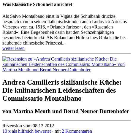
Was klassische Schönheit anrichtet
Als Salvo Montalbano einst in Vigàta die Schulbank drückte,
besprach man in seinen Italie­nisch­stunden auch Ludovico Ariostos
Versepos von ca. 1516, »Orlando furioso«, den »Rasenden
Roland«. Eine Bege­benheit darin hat den Sech­zehn­jährigen
besonders beeindruckt: Als Roland am Hofe seines Onkels die be­
zaubernde chinesische Prinzessi...
weiter lesen
Andrea Camilleris sizilianische Küche:
Die kulinarischen Leidenschaften des
Commissario Montalbano
von
Martina Meuth und Bernd Neuner-Duttenhofer
Rezension vom 08.12.2012
10 x als hilfreich bewertet
· mit
2 Kommentaren