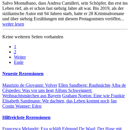
Salvo Montal­bano, dass Andrea Camilleri, sein Schöpfer, ihn erst ins
Leben rief, als er schon fast siebzig Jahre alt war. Bis 2019, als der
sizilia­nische Autor mit 94 Jahren starb, hatte er 28 Kriminal­romane
und über siebzig Erzäh­lungen mit diesem Protago­nisten veröf­fen...
weiter lesen
Keine weiteren Seiten vorhanden
1
2
Weiter
Ende
Neueste Rezensionen
Maurizio de Giovanni:
Volver
Ellen Sandberg:
Rauhnächte
Alba de
Céspedes:
Was vor uns liegt
Alfons Schweiggert:
Weihnachtsmärchen aus Bayern
Graham Norton:
Eine wie Frankie
Elisabeth Sandmann:
Wir dachten, das Leben kommt noch
Jan
Costin Wagner:
Eden
Hilfreichste Rezensionen
Francesca Melandri:
Eva schläft
Edmund De Waal:
Der Hase mit