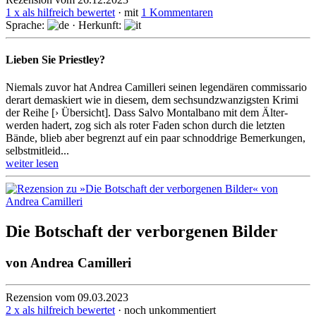
1 x als hilfreich bewertet
· mit
1 Kommentaren
Sprache:
· Herkunft:
Lieben Sie Priestley?
Niemals zuvor hat Andrea Camilleri seinen legendären commissario
derart demaskiert wie in diesem, dem sechs­undzwan­zigsten Krimi
der Reihe [› Übersicht]. Dass Salvo Montal­bano mit dem Älter­
werden hadert, zog sich als roter Faden schon durch die letzten
Bände, blieb aber begrenzt auf ein paar schnodd­rige Bemer­kungen,
selbstmit­leid...
weiter lesen
Die Botschaft der verborgenen Bilder
von
Andrea Camilleri
Rezension vom 09.03.2023
2 x als hilfreich bewertet
· noch unkommentiert