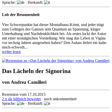
Sprache:
· Herkunft:
Lob der Besonnenheit
Vier Schwerpunkte hat dieser Montalbano-Krimi, und jeder trägt
zum Gelingen des Ganzen sein Quantum an Spannung, kluger
Unter­haltung und Nach­denk­lich­keit bei. Als erstes lockt der Autor
mit einer nostalgischen Vor­stel­lung: Wie mag das Leben in Vigàta
vor sechzig Jahren ausge­sehen haben? Den Anlass liefert ein italie­
nisch-schwedi­...
weiter lesen
Das Lächeln der Signorina
von
Andrea Camilleri
Rezension vom 17.10.2015
2 x als hilfreich bewertet
· noch unkommentiert
Sprache:
· Herkunft: