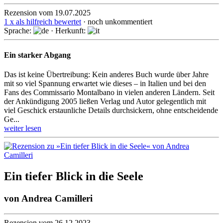
Rezension vom 19.07.2025
1 x als hilfreich bewertet
· noch unkommentiert
Sprache:
· Herkunft:
Ein starker Abgang
Das ist keine Übertreibung: Kein anderes Buch wurde über Jahre
mit so viel Spannung erwartet wie dieses – in Italien und bei den
Fans des Com­mis­sario Mon­tal­bano in vielen anderen Ländern. Seit
der Ankündi­gung 2005 ließen Verlag und Autor gelegent­lich mit
viel Geschick erstaun­liche Details durch­sickern, ohne entschei­dende
Ge...
weiter lesen
Ein tiefer Blick in die Seele
von
Andrea Camilleri
Rezension vom 26.12.2023