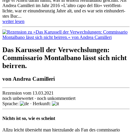
rege er Anteil daran nahm, was in seinem Heimat­land geschah. Als
Andrea Camil­leri im Jahr 2016 »L’altro capo del filo« veröffent­
lichte, war er einund­neunzig Jahre alt, und es war sein ein­hundert­
stes Buc...
weiter lesen
Das Karussell der Verwechslungen:
Commissario Montalbano lässt sich nicht
beirren.
von
Andrea Camilleri
Rezension vom 13.03.2021
noch unbewertet · noch unkommentiert
Sprache:
· Herkunft:
Nichts ist so, wie es scheint
Allzu leicht übersieht man hierzulande als Fan des commissario