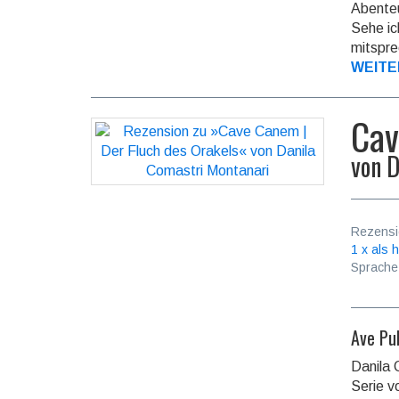
Abenteu
Sehe ic
mitspre
WEITE
Cav
von
D
Rezensi
1 x als h
Sprache
Ave Pub
Danila 
Serie v