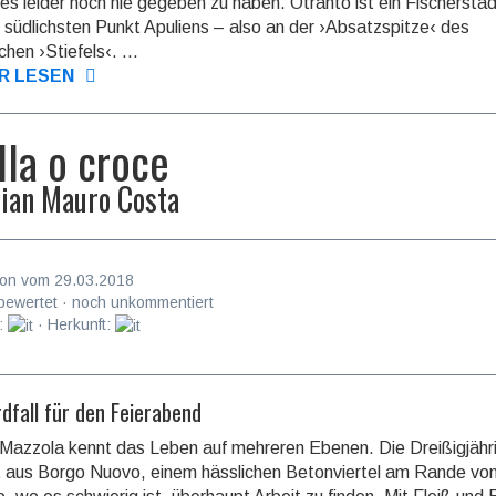
 es leider noch nie gegeben zu haben. Otranto ist ein Fischerstä
 süd­lichsten Punkt Apuliens – also an der ›Ab­satz­spitze‹ des
schen ›Stiefels‹. ...
R LESEN
lla o croce
ian Mauro Costa
on vom 29.03.2018
bewertet · noch unkommentiert
:
· Herkunft:
dfall für den Feierabend
Mazzola kennt das Leben auf mehreren Ebenen. Die Dreißig­jähr
aus Borgo Nuovo, einem hässlichen Beton­viertel am Rande vo