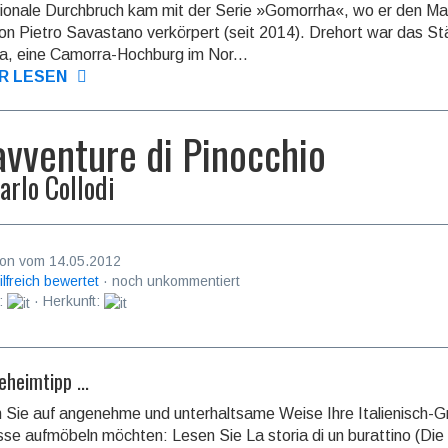
atio­nale Durchbruch kam mit der Serie »Gomorrha«, wo er den Ma
n Pietro Savastano verkörpert (seit 2014). Drehort war das S
, eine Camorra-Hochburg im Nor...
R LESEN
avventure di Pinocchio
arlo Collodi
on vom 14.05.2012
ilfreich bewertet
· noch unkommentiert
:
· Herkunft:
heimtipp ...
n Sie auf angenehme und unterhaltsame Weise Ihre Italienisch-G
sse aufmöbeln möchten: Lesen Sie La storia di un burattino (Die