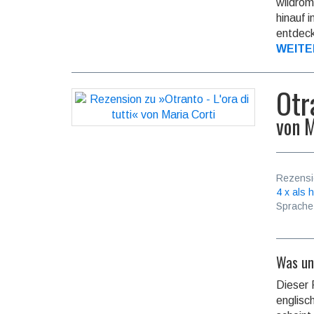
wildrom
hinauf 
entdeck
WEITE
Otr
von
M
Rezensi
4 x als h
Sprache
Was un
Dieser R
englisc