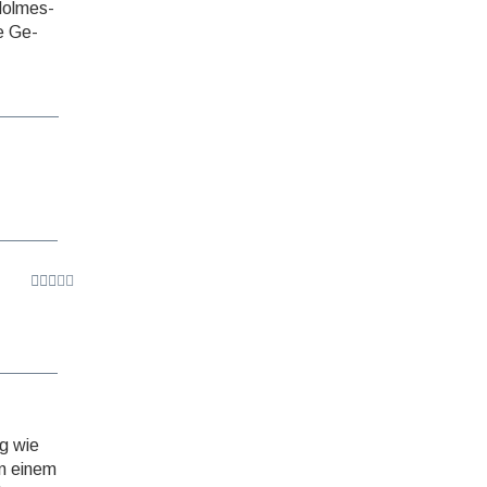
k-Holmes-
ie Ge­
g wie
n einem