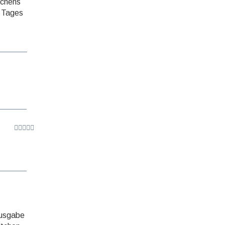
schens
s Tages
Ausgabe