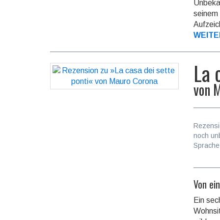
Unbekan
seinem 
Aufzeic
WEITE
La 
von
M
Rezensi
noch un
Sprache
Von ei
Ein sec
Wohnsit