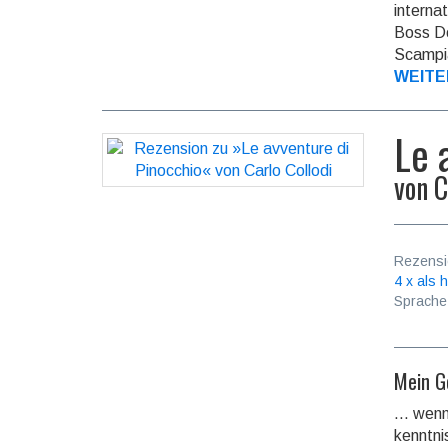
inter­n
Boss Do
Scampia
WEITE
Le 
von
C
Rezensi
4 x als h
Sprache
Mein Ge
... wen
kenntni