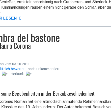
 Ge­nie­ßer, er­mit­telt scharf­sin­nig nach Guts­her­ren- und Sher­loc
e Kri­mi­hand­lun­gen rauben einem nicht gerade den Schlaf, aber d
...
R LESEN
mbra del bastone
auro Corona
on vom 03.10.2011
ilfreich bewertet
· noch unkommentiert
:
· Herkunft:
same Begebenheiten in der Bergabgeschiedenheit
Coronas Roman hat eine altmodisch anmutende Rahmenhandlun
Klassiker des 19. Jahrhunderts: Der Autor bekommt Besuch vo