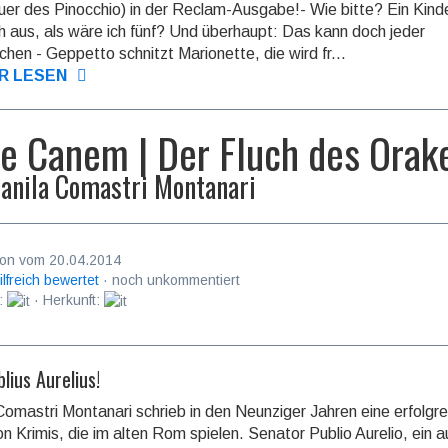
er des Pinocchio) in der Reclam-Ausgabe!- Wie bitte? Ein Kin
h aus, als wäre ich fünf? Und überhaupt: Das kann doch jeder
chen - Geppetto schnitzt Marionette, die wird fr...
R LESEN
e Canem | Der Fluch des Orak
anila Comastri Montanari
on vom 20.04.2014
ilfreich bewertet
· noch unkommentiert
:
· Herkunft:
lius Aurelius!
Comastri Montanari schrieb in den Neunziger Jahren eine erfolgr
on Krimis, die im al­ten Rom spielen. Senator Publio Aurelio, ein a