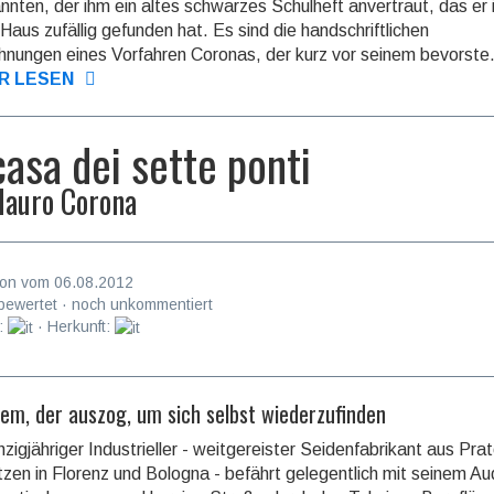
nten, der ihm ein altes schwarzes Schulheft anvertraut, das er 
Haus zufällig gefunden hat. Es sind die handschriftlichen
hnungen eines Vorfahren Coronas, der kurz vor seinem bevorste.
R LESEN
casa dei sette ponti
auro Corona
on vom 06.08.2012
bewertet · noch unkommentiert
:
· Herkunft:
nem, der auszog, um sich selbst wiederzufinden
hzigjähriger Industrieller - weitgereister Seidenfabrikant aus Pra
zen in Florenz und Bologna - befährt gelegentlich mit seinem Aud