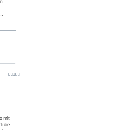
in
..
to mit
i die