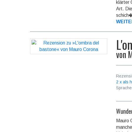
klär­ter
Art. Di
schich�
WEITE
L'o
von
M
Rezensi
2 x als h
Sprache
Wunder
Mauro 
manche 