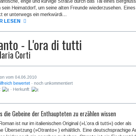
antische, enge und kurvige Straße durch das Tal eines Bergflüs
in sein Heimatdorf, um seine alten Freunde wiederzusehen. Eine
t er unterwegs ein merkwürdi...
R LESEN
anto - L'ora di tutti
aria Corti
on vom 04.06.2010
ilfreich bewertet
· noch unkommentiert
:
· Herkunft:
s die Gebeine der Enthaupteten zu erzählen wissen
oman ist nur im italienischen Original (»L’ora di tutti«) oder als
he Übersetzung (»Otranto« ) erhältlich. Eine deutschsprachige 