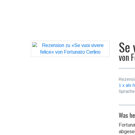
Se 
von
F
Rezensi
1 x als h
Sprache
Was he
Fortuna
abgeset