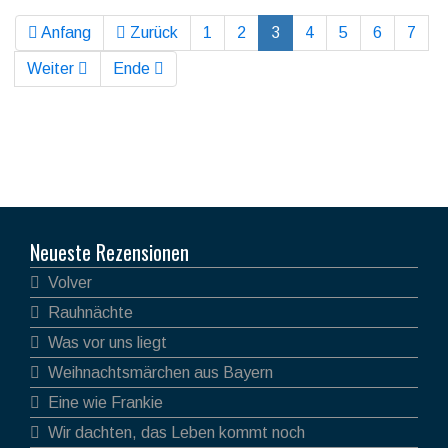
Anfang
Zurück
1
2
3
4
5
6
7
Weiter
Ende
Neueste Rezensionen
Volver
Rauhnächte
Was vor uns liegt
Weihnachtsmärchen aus Bayern
Eine wie Frankie
Wir dachten, das Leben kommt noch