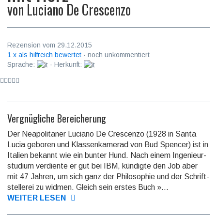
von
Luciano De Crescenzo
Rezension vom 29.12.2015
1 x als hilfreich bewertet
· noch unkommentiert
Sprache:
· Herkunft:
Vergnügliche Bereicherung
Der Neapolitaner Luciano De Crescenzo (1928 in Santa
Lucia geboren und Klas­sen­kame­rad von Bud Spencer) ist in
Italien bekannt wie ein bunter Hund. Nach einem In­genieur­
studium ver­diente er gut bei IBM, kün­digte den Job aber
mit 47 Jahren, um sich ganz der Philo­sophie und der Schrift­
stelle­rei zu widmen. Gleich sein erstes Buch »...
WEITER LESEN