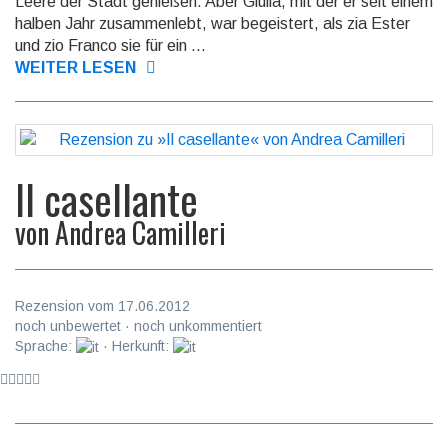
Leere der Stadt ge­nie­ßen. Aber Giu­lia, mit der er seit einem
halben Jahr zu­sam­men­lebt, war be­geis­tert, als zia Ester
und zio Franco sie für ein ...
WEITER LESEN
Il casellante
von
Andrea Camilleri
Rezension vom 17.06.2012
noch unbewertet · noch unkommentiert
Sprache:
· Herkunft: