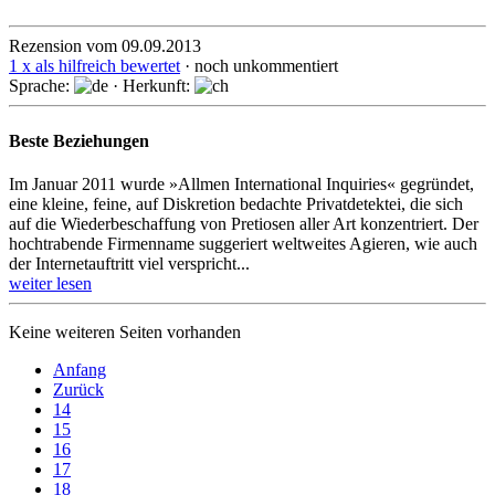
Rezension vom 09.09.2013
1 x als hilfreich bewertet
· noch unkommentiert
Sprache:
· Herkunft:
Beste Beziehungen
Im Januar 2011 wurde »Allmen International Inquiries« gegründet,
eine kleine, feine, auf Diskretion be­dachte Privatdetektei, die sich
auf die Wieder­be­schaf­fung von Pretiosen aller Art konzentriert. Der
hoch­trabende Firmenname sug­ge­riert weltweites Agieren, wie auch
der Internetauftritt viel verspricht...
weiter lesen
Keine weiteren Seiten vorhanden
Anfang
Zurück
14
15
16
17
18