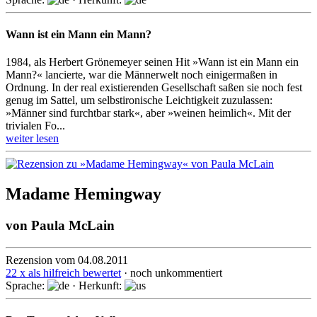
Wann ist ein Mann ein Mann?
1984, als Herbert Grönemeyer seinen Hit »Wann ist ein Mann ein
Mann?« lancierte, war die Männerwelt noch einiger­maßen in
Ordnung. In der real exis­tieren­den Gesell­schaft saßen sie noch fest
genug im Sattel, um selbst­ironi­sche Leichtig­keit zuzulassen:
»Männer sind furchtbar stark«, aber »weinen heimlich«. Mit der
trivialen Fo...
weiter lesen
Madame Hemingway
von
Paula McLain
Rezension vom 04.08.2011
22 x als hilfreich bewertet
· noch unkommentiert
Sprache:
· Herkunft: