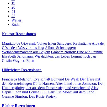
19
20
21
22
Weiter
Ende
Neueste Rezensionen
Maurizio de Giovanni:
Volver
Ellen Sandberg:
Rauhnächte
Alba de
Céspedes:
Was vor uns liegt
Alfons Schweiggert:
Weihnachtsmärchen aus Bayern
Graham Norton:
Eine wie Frankie
Elisabeth Sandmann:
Wir dachten, das Leben kommt noch
Jan
Costin Wagner:
Eden
Hilfreichste Rezensionen
Francesca Melandri:
Eva schläft
Edmund De Waal:
Der Hase mit
den Bernsteinaugen
Dörte Hansen:
Altes Land
Jonas Jonasson:
Der
Hundertjährige, der aus dem Fenster stieg und verschwand
Alex
Capus:
Léon und Louise
J. L. Carr:
Ein Monat auf dem Land
Graeme Simsion:
Das Rosie-Projekt
Bücher Rezensionen