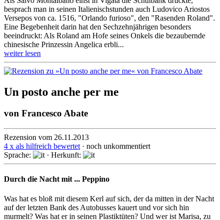
Als Salvo Montalbano einst in Vigàta die Schulbank drückte,
besprach man in seinen Italienischstunden auch Ludovico Ariostos
Versepos von ca. 1516, "Orlando furioso", den "Rasenden Roland".
Eine Begebenheit darin hat den Sechzehnjährigen besonders
beeindruckt: Als Roland am Hofe seines Onkels die bezaubernde
chinesische Prinzessin Angelica erbli...
weiter lesen
Un posto anche per me
von
Francesco Abate
Rezension vom 26.11.2013
4 x als hilfreich bewertet
· noch unkommentiert
Sprache:
· Herkunft:
Durch die Nacht mit ... Peppino
Was hat es bloß mit diesem Kerl auf sich, der da mitten in der Nacht
auf der letzten Bank des Autobusses kauert und vor sich hin
murmelt? Was hat er in seinen Plastiktüten? Und wer ist Marisa, zu