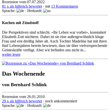
Rezension vom 07.07.2022
81 x als hilfreich bewertet
· mit
13 Kommentaren
Sprache:
· Herkunft:
Kochen mit Zündstoff
Die Perspektiven sind schlecht. »Ihr Leben war vorbei«, konsta­tiert
Elizabeth Zott nüchtern. Dabei ist sie eine außer­gewöhn­lich kluge
Frau und erst dreißig Jahre alt. Auch Tochter Madeline hat mit ihren
fünf Lebens­jahren bereits bewiesen, dass sie über viel­ver­spre­chende
Geistes­kräfte verfügt. Aber wir befinden uns nicht in...
weiter lesen
Das Wochenende
von
Bernhard Schlink
Rezension vom 26.01.2010
29 x als hilfreich bewertet
· noch unkommentiert
Sprache:
· Herkunft: