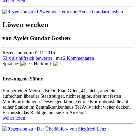
weiter lesen
Löwen wecken
von
Ayelet Gundar-Goshen
Rezension vom 01.11.2015
53 x als hilfreich bewertet
· mit
2 Kommentaren
Sprache:
· Herkunft:
Erzwungene Sühne
Ein perfekter Mensch ist Dr. Etan Grien, 41, nicht, aber ein
aufrechter, liberaler Staats­bürger, nicht reli­giös, aber mit festen
Moral­vor­stel­lungen. Deswegen konnte er die Korrup­tions­fälle auf
seiner Station im Zentral­kranken­haus Tel Aviv nicht weiter decken.
Er musste das Richtige tun: sie zur Anzeig...
weiter lesen