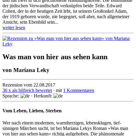
und hat zwei in sich geschlossene Handlungskreise. Die Blutsbande
der jüdischen Verwandtschaft verknüpfen beide Teile. Edward
Cohen, der in der heutigen Zeit lebt, ist seinem Großonkel Adam,
der 1919 geboren wurde, nie begegnet, soll aber, nach allgemeiner
Ansicht, sein Ebenbild sein...
weiter lesen
Was man von hier aus sehen kann
von
Mariana Leky
Rezension vom 22.08.2017
36 x als hilfreich bewertet
· mit
1 Kommentaren
Sprache:
· Herkunft:
Vom Leben, Lieben, Sterben
Wer nach einem modernen, warmherzigen, lebens­klugen, tief­
sinnigen Märchen sucht, ist bei Mariana Lekys Roman »Was man
von hier aus sehen kann« richtig aufge­hoben. Die phäno­menale