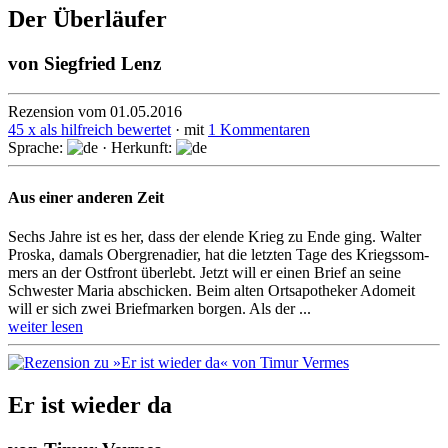
Der Überläufer
von
Siegfried Lenz
Rezension vom 01.05.2016
45 x als hilfreich bewertet
· mit
1 Kommentaren
Sprache:
· Herkunft:
Aus einer anderen Zeit
Sechs Jahre ist es her, dass der elende Krieg zu Ende ging. Walter
Proska, damals Ober­grena­dier, hat die letzten Tage des Kriegs­som­
mers an der Ost­front über­lebt. Jetzt will er einen Brief an seine
Schwes­ter Maria ab­schi­cken. Beim alten Ortsapotheker Adomeit
will er sich zwei Briefmarken borgen. Als der ...
weiter lesen
Er ist wieder da