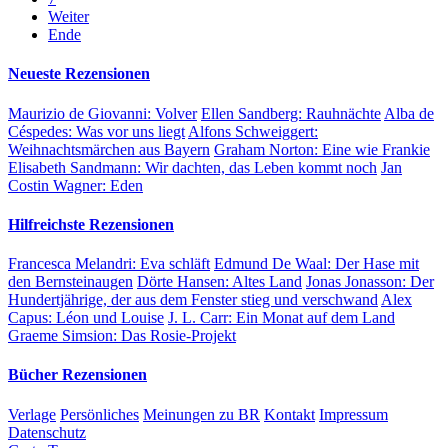
Weiter
Ende
Neueste Rezensionen
Maurizio de Giovanni:
Volver
Ellen Sandberg:
Rauhnächte
Alba de
Céspedes:
Was vor uns liegt
Alfons Schweiggert:
Weihnachtsmärchen aus Bayern
Graham Norton:
Eine wie Frankie
Elisabeth Sandmann:
Wir dachten, das Leben kommt noch
Jan
Costin Wagner:
Eden
Hilfreichste Rezensionen
Francesca Melandri:
Eva schläft
Edmund De Waal:
Der Hase mit
den Bernsteinaugen
Dörte Hansen:
Altes Land
Jonas Jonasson:
Der
Hundertjährige, der aus dem Fenster stieg und verschwand
Alex
Capus:
Léon und Louise
J. L. Carr:
Ein Monat auf dem Land
Graeme Simsion:
Das Rosie-Projekt
Bücher Rezensionen
Verlage
Persönliches
Meinungen zu BR
Kontakt
Impressum
Datenschutz