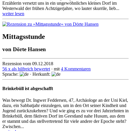
Erzählerin versetzt uns in ein ungewöhn­liches kleines Dorf im
Westerwald der frühen Achtziger­jahre, wo lauter skurrile, lieb...
weiter lesen
Mittagsstunde
von
Dörte Hansen
Rezension vom 09.12.2018
56 x als hilfreich bewertet
· mit
4 Kommentaren
Sprache:
· Herkunft:
Brinkebüll ist abgeschafft
Was bewegt Dr. Ingwer Feddersen, 47, Archäologe an der Uni Kiel,
dazu, ein Sabbatjahr einzulegen, um in den Ort seiner Kindheit und
Jugend zurück­zukeh­ren? Und wie ging es zu vor drei Jahrzehnten in
Brinkebüll, dem fiktiven Dorf im Geestland nahe Husum, aus dem
er stammt und das stell­vertre­tend für viele andere der Epoche steht?
Zwischen...