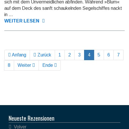
sich mit dem Unver­meidlichen abfinden. Während »Blum«
auf dem Deck des sanft schau­keln­den Se­gel­schif­fes nackt
in ...
WEITER LESEN
Anfang
Zurück
1
2
3
4
5
6
7
8
Weiter
Ende
Neueste Rezensionen
Volver