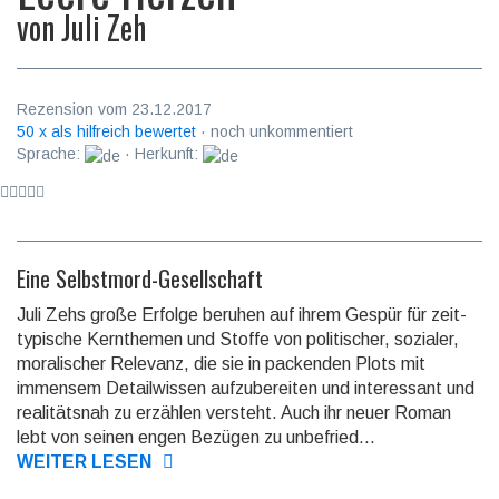
von
Juli Zeh
Rezension vom 23.12.2017
50 x als hilfreich bewertet
· noch unkommentiert
Sprache:
· Herkunft:
Eine Selbstmord-Gesellschaft
Juli Zehs große Erfolge beruhen auf ihrem Gespür für zeit­
typi­sche Kern­themen und Stoffe von politi­scher, sozialer,
morali­scher Relevanz, die sie in packenden Plots mit
immensem Detail­wissen aufzu­berei­ten und interes­sant und
realitäts­nah zu erzählen versteht. Auch ihr neuer Roman
lebt von seinen engen Bezügen zu un­befried...
WEITER LESEN