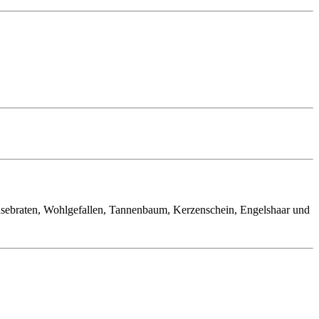
se­braten, Wohlge­fallen, Tannen­baum, Kerzen­schein, Engels­haar und