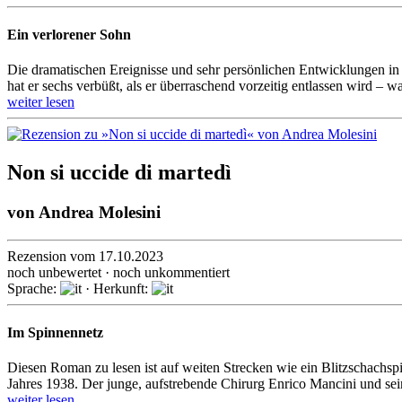
Ein verlorener Sohn
Die dramatischen Ereignisse und sehr persön­lichen Entwick­lungen in 
hat er sechs verbüßt, als er über­raschend vor­zeitig ent­lassen wird – w
weiter lesen
Non si uccide di martedì
von
Andrea Molesini
Rezension vom 17.10.2023
noch unbewertet · noch unkommentiert
Sprache:
· Herkunft:
Im Spinnennetz
Diesen Roman zu lesen ist auf weiten Strecken wie ein Blitz­schach­sp
Jahres 1938. Der junge, auf­stre­bende Chirurg Enrico Mancini und sein
weiter lesen