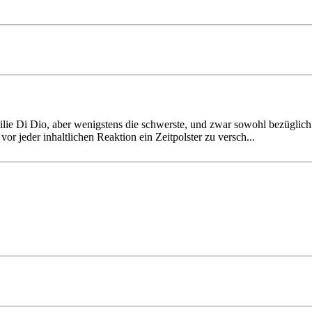
milie Di Dio, aber wenigs­tens die schwerste, und zwar sowohl bezüglic
vor jeder inhalt­lichen Reaktion ein Zeit­polster zu versch...