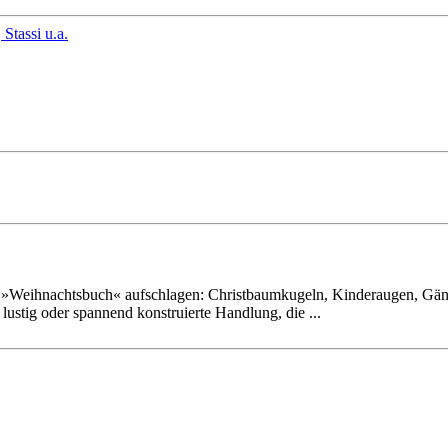
»Weih­nachts­buch« auf­schlagen: Christ­baum­kugeln, Kinder­augen, Gän
 lustig oder spannend konstru­ierte Handlung, die ...