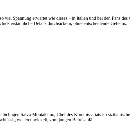
o viel Spannung erwartet wie dieses – in Italien und bei den Fans des 
hick erstaun­liche Details durch­sickern, ohne entschei­dende Geheim...
n tüchtigen Salvo Montalbano, Chef des Kom­missa­riats im siziliani­sche
hlüssig weiter­ent­wickelt, vom jungen Berufs­anfä...