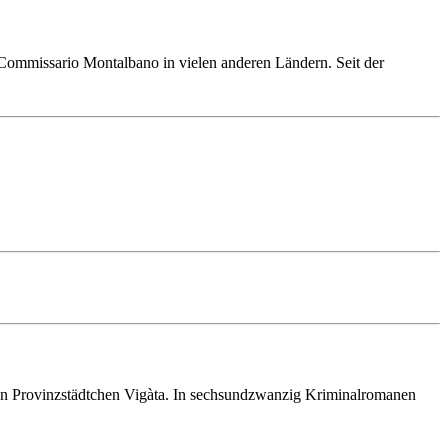
Commis­sario Montalb­ano in vielen anderen Ländern. Seit der
n Provinz­städt­chen Vigàta. In sechs­und­zwan­zig Kriminal­romanen