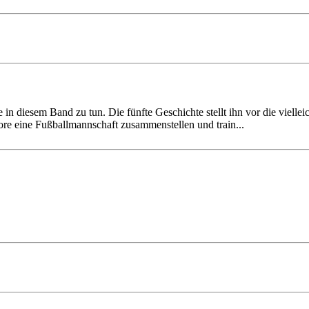
in diesem Band zu tun. Die fünfte Geschichte stellt ihn vor die viel­lei
ore eine Fußball­mann­schaft zusammen­stellen und train...