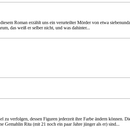
diesem Roman erzählt uns ein verur­teilter Mörder von etwa sieben­und­
arum, das weiß er selber nicht, und was dahinter­...
iel zu verfolgen, dessen Figuren jederzeit ihre Farbe ändern können. Die
e Gemahlin Rita (mit 21 noch ein paar Jahre jünger als er) sind...