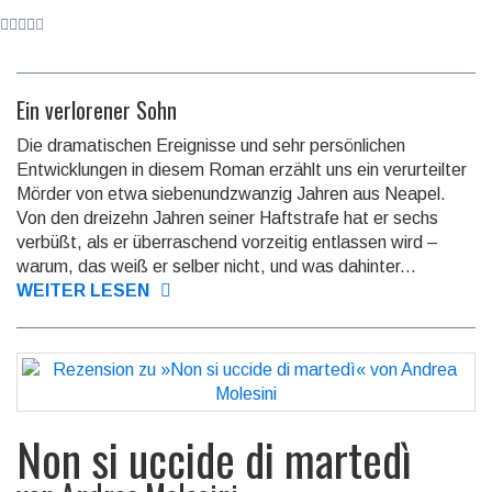
Ein verlorener Sohn
Die dramatischen Ereignisse und sehr persön­lichen
Entwick­lungen in diesem Roman erzählt uns ein verur­teilter
Mörder von etwa sieben­und­zwanzig Jahren aus Neapel.
Von den dreizehn Jahren seiner Haft­strafe hat er sechs
verbüßt, als er über­raschend vor­zeitig ent­lassen wird –
warum, das weiß er selber nicht, und was dahinter­...
WEITER LESEN
Non si uccide di martedì