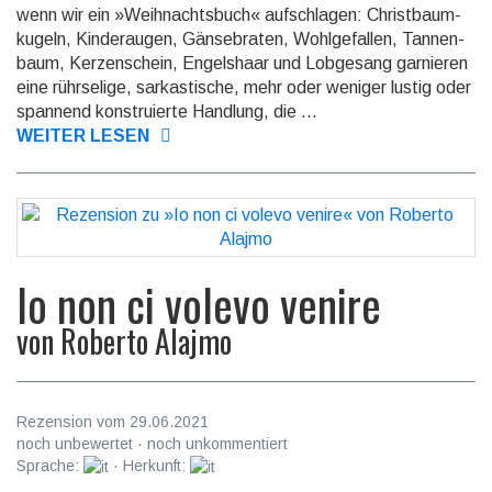
wenn wir ein »Weih­nachts­buch« auf­schlagen: Christ­baum­
kugeln, Kinder­augen, Gänse­braten, Wohlge­fallen, Tannen­
baum, Kerzen­schein, Engels­haar und Lob­gesang garnieren
eine rühr­selige, sarkas­tische, mehr oder weniger lustig oder
spannend konstru­ierte Handlung, die ...
WEITER LESEN
Io non ci volevo venire
von
Roberto Alajmo
Rezension vom 29.06.2021
noch unbewertet · noch unkommentiert
Sprache:
· Herkunft: