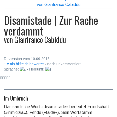
Disamistade | Zur Rache
verdammt
von
Gianfranco Cabiddu
Rezension vom 10.09.2016
1 x als hilfreich bewertet
· noch unkommentiert
Sprache:
· Herkunft:
Im Umbruch
Das sardische Wort »disamistade« bedeutet Feindschaft
(»inimicizia«), Fehde (»faida«). Sein Wort­stamm