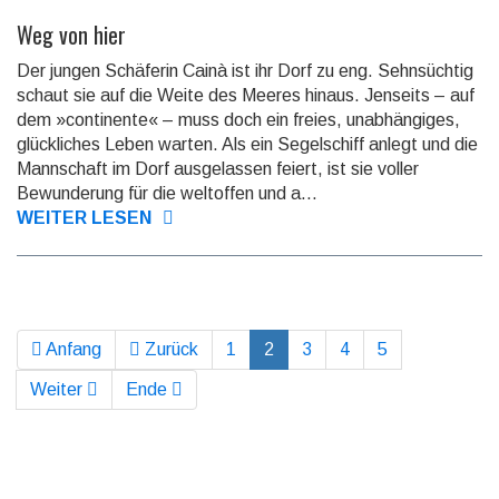
Weg von hier
Der jungen Schäferin Cainà ist ihr Dorf zu eng. Sehnsüchtig
schaut sie auf die Weite des Meeres hinaus. Jenseits – auf
dem »continente« – muss doch ein freies, unab­hängi­ges,
glückliches Leben warten. Als ein Segel­schiff anlegt und die
Mann­schaft im Dorf ausge­lassen feiert, ist sie voller
Bewun­derung für die welt­offen und a...
WEITER LESEN
Anfang
Zurück
1
2
3
4
5
Weiter
Ende