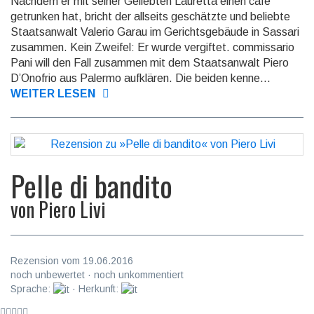
Nachdem er mit seiner Geliebten Lauretta einen cafè
getrunken hat, bricht der allseits ge­schätz­te und beliebte
Staats­anwalt Valerio Garau im Gerichts­gebäude in Sassari
zusammen. Kein Zweifel: Er wurde ver­giftet. commis­sario
Pani will den Fall zusammen mit dem Staats­anwalt Piero
D’Onofrio aus Palermo auf­klären. Die beiden kenne...
WEITER LESEN
Pelle di bandito
von
Piero Livi
Rezension vom 19.06.2016
noch unbewertet · noch unkommentiert
Sprache:
· Herkunft: