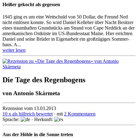
Heißer gekocht als gegessen
1945 ging es um eine Wettschuld von 50 Dollar, die Freund Ned
nicht einlösen konnte. So wird Daniel Kelleher über Nacht Besitzer
eines traumhaften Grund­stücks am Strand von Cape Neddick an der
ameri­kanischen Ostküste im US-Bun­des­staat Maine. Hier er­rich­ten
Daniel und seine Brüder in Eigenarbeit ein groß­zügiges Som­mer­
haus. A...
weiter lesen
Die Tage des Regenbogens
von
Antonio Skármeta
Rezension vom 13.03.2013
10 x als hilfreich bewertet
· mit
2 Kommentaren
Sprache:
· Herkunft:
Aus der Höhle in die Sonne treten