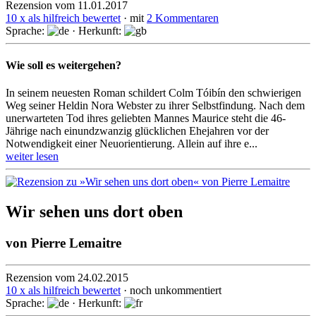
Rezension vom 11.01.2017
10 x als hilfreich bewertet
· mit
2 Kommentaren
Sprache:
· Herkunft:
Wie soll es weitergehen?
In seinem neuesten Roman schildert Colm Tóibín den schwierigen
Weg seiner Heldin Nora Webster zu ihrer Selbst­findung. Nach dem
unerwar­teten Tod ihres geliebten Mannes Maurice steht die 46-
Jährige nach einund­zwanzig glück­lichen Ehe­jahren vor der
Notwen­digkeit einer Neuorien­tierung. Allein auf ihre e...
weiter lesen
Wir sehen uns dort oben
von
Pierre Lemaitre
Rezension vom 24.02.2015
10 x als hilfreich bewertet
· noch unkommentiert
Sprache:
· Herkunft: