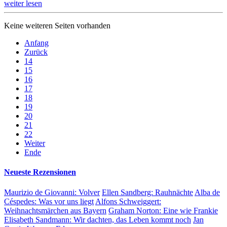
weiter lesen
Keine weiteren Seiten vorhanden
Anfang
Zurück
14
15
16
17
18
19
20
21
22
Weiter
Ende
Neueste Rezensionen
Maurizio de Giovanni:
Volver
Ellen Sandberg:
Rauhnächte
Alba de
Céspedes:
Was vor uns liegt
Alfons Schweiggert:
Weihnachtsmärchen aus Bayern
Graham Norton:
Eine wie Frankie
Elisabeth Sandmann:
Wir dachten, das Leben kommt noch
Jan