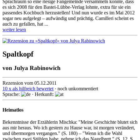
Sprachraum so eine riesige Fangemeinde versammeln konnte, dass
es sich 2008 für den Bastei-Lübbe-Verlag lohnte, extra für sie ein
passendes Kochbuch herzustellen! Und nun wurde es im Mai 2012
sogar neu aufgelegt – aufwändig und prächtig. Camilleri scheint es
auch zu gefallen, hat ...
weiter lesen
Spaltkopf
von
Julya Rabinowich
Rezension vom 05.12.2011
10 x als hilfreich bewertet
· noch unkommentiert
Sprache:
· Herkunft:
Heimatlos
Bekenntnisse der Erzählerin Mischka: "Meine Geschichte blutet sich
aus mir heraus. Wo ich gestern zu Hause war, ist morgen verändert,
und übermorgen vergangen." (S. 180) – "Wenn ich die Wahl
zwischen zwei Stühlen habe, nehme ich das Nagelbrett." (S. 12, S.