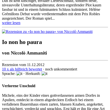
Das ist kein kitschiger, trivialer Liebesschmalz, sondern beste,
niveauvolle Unter­hal­tungs­lite­ra­tur, deren ergreifender Plot kaum
fassbar ist und in einem fulminanten Schluss kulminiert. Hélène
Grémillons Debut wurde ver­dien­ter­maßen mit dem Prix Robles
ausgezeichnet. Der Roman spiel...
weiter lesen
Io non ho paura
von
Niccolò Ammaniti
Rezension vom 11.12.2012
10 x als hilfreich bewertet
· noch unkommentiert
Sprache:
· Herkunft:
Verlorene Unschuld
Michele, eins der Kinder eines gottverlassenen armen Dorfes in
Apulien, ent­deckt in einem abgedeckten Erdloch bei einem
verfallenen Bauernhaus einen zarten, blassen Knaben, angekettet,
verschüchtert, ver­dreckt und sprachlos. Erst hält er ihn für eine Art