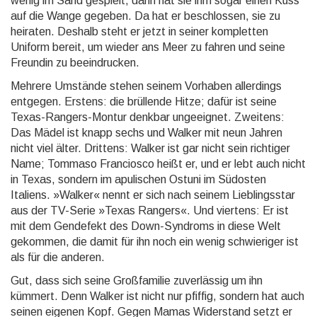
wenig im Sand gespielt, dann hat sie ihm sogar einen Kuss
auf die Wange gegeben. Da hat er beschlossen, sie zu
heiraten. Deshalb steht er jetzt in seiner kompletten
Uniform bereit, um wieder ans Meer zu fahren und seine
Freundin zu beeindrucken.
Mehrere Umstände stehen seinem Vorhaben allerdings
entgegen. Erstens: die brüllende Hitze; dafür ist seine
Texas-Rangers-Montur denkbar ungeeignet. Zweitens:
Das Mädel ist knapp sechs und Walker mit neun Jahren
nicht viel älter. Drittens: Walker ist gar nicht sein richtiger
Name; Tommaso Fran­ciosco heißt er, und er lebt auch nicht
in Texas, sondern im apulischen Ostuni im Südosten
Italiens. »Walker« nennt er sich nach seinem Lieblingsstar
aus der TV-Serie »Texas Rangers«. Und viertens: Er ist
mit dem Gendefekt des Down-Syndroms in diese Welt
gekommen, die damit für ihn noch ein wenig schwieriger ist
als für die anderen.
Gut, dass sich seine Großfamilie zuverlässig um ihn
kümmert. Denn Walker ist nicht nur pfiffig, sondern hat auch
seinen eigenen Kopf. Gegen Mamas Widerstand setzt er