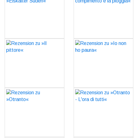
Süden«
compimento è la pioggia«
GO
GO
Rezension zu »Il pittore«
Rezension zu »Io non ho
paura«
GO
GO
Rezension zu »Otranto«
Rezension zu »Otranto -
L'ora di tutti«
GO
GO