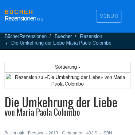
BÜCHER
MENU
Rezensionen
.org
BücherRezensionen
Buecher
Rezension
Die Umkehrung der Liebe Maria Paola Colombo
Sortierung
Die Umkehrung der Liebe
von
Maria Paola Colombo
Belletristik
·
Blessing
·
2013
· Gebunden ·
432
S. · ISBN