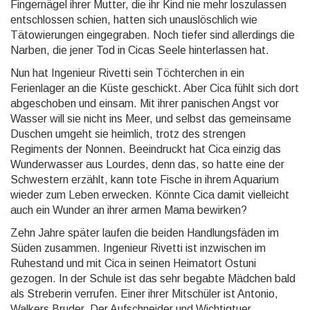
Fingernägel ihrer Mutter, die ihr Kind nie mehr loszulassen
entschlossen schien, hatten sich unauslöschlich wie
Tätowierungen eingegraben. Noch tiefer sind allerdings die
Narben, die jener Tod in Cicas Seele hinterlassen hat.
Nun hat Ingenieur Rivetti sein Töchterchen in ein
Ferienlager an die Küste geschickt. Aber Cica fühlt sich dort
abgeschoben und einsam. Mit ihrer panischen Angst vor
Wasser will sie nicht ins Meer, und selbst das gemeinsame
Duschen umgeht sie heimlich, trotz des strengen
Regiments der Nonnen. Beeindruckt hat Cica einzig das
Wunderwasser aus Lourdes, denn das, so hatte eine der
Schwestern erzählt, kann tote Fische in ihrem Aquarium
wieder zum Leben erwecken. Könnte Cica damit vielleicht
auch ein Wunder an ihrer ar­men Mama bewirken?
Zehn Jahre später laufen die beiden Handlungsfäden im
Süden zusammen. Ingenieur Rivetti ist inzwischen im
Ruhestand und mit Cica in seinen Heimatort Ostuni
gezogen. In der Schule ist das sehr begabte Mäd­chen bald
als Streberin verrufen. Einer ihrer Mitschüler ist Antonio,
Walkers Bruder. Der Aufschneider und Wichtigtuer