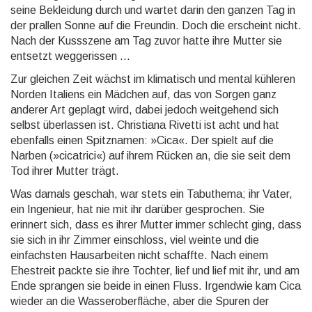
seine Bekleidung durch und wartet darin den ganzen Tag in
der prallen Sonne auf die Freundin. Doch die erscheint nicht.
Nach der Kussszene am Tag zuvor hatte ihre Mutter sie
entsetzt weggerissen ...
Zur gleichen Zeit wächst im klimatisch und mental kühleren
Norden Italiens ein Mädchen auf, das von Sorgen ganz
anderer Art geplagt wird, dabei jedoch weitgehend sich
selbst überlassen ist. Christiana Ri­vetti ist acht und hat
ebenfalls einen Spitznamen: »Cica«. Der spielt auf die
Narben (»cicatrici«) auf ihrem Rücken an, die sie seit dem
Tod ihrer Mutter trägt.
Was damals geschah, war stets ein Tabuthema; ihr Vater,
ein Ingenieur, hat nie mit ihr darüber gesprochen. Sie
erinnert sich, dass es ihrer Mutter immer schlecht ging, dass
sie sich in ihr Zimmer einschloss, viel weinte und die
einfachsten Hausarbeiten nicht schaffte. Nach einem
Ehestreit packte sie ihre Tochter, lief und lief mit ihr, und am
Ende sprangen sie beide in einen Fluss. Irgendwie kam Cica
wieder an die Wasser­oberfläche, aber die Spuren der