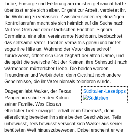
Liebe, Fürsorge und Erklärung am meisten gebraucht hätte,
überlässt er sie sich selber. Er geht zur Arbeit, verbietet ihr,
die Wohnung zu verlassen. Zwischen seinen regelmäßigen
Kontrollanrufen macht sie sich heimlich auf die Suche nach
Mutters Grab auf dem städti­schen Friedhof. Signora
Carmelina, eine alte, vereinsamte Nachbarin, beobachtet
das seltsame Vater-Tochter-Verhältnis genau und bietet
sogar ihre Hilfe an. Während der Vater diese schroff
zurückweist, öff­net sich Cica zaghaft der alten Dame, und
die spürt die seelische Not der Kleinen, ihre Sehnsucht nach
wär­men­der, mütterlicher Liebe. Die beiden werden
Freundinnen und Verbündete, denn Cica hat noch an­dere
Geheimnisse, die ihr Vater niemals tolerieren würde.
Dagegen lebt Walker, der Texas
Süditalien-Lesetipps
Ranger, im schützenden Kokon
seiner Familie. Was Cica an
elterlicher Liebe mangelt, erhält er im Übermaß, denn
eifersüchtig beneiden ihn seine beiden Geschwister. Teils
un­bewusst, teils bewusst versucht sich Walker aus seiner
behüteten Welt hinauszubewegen. Dabei erscheint er wie