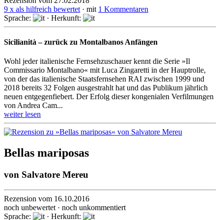
Rezension vom 27.02.2018
9 x als hilfreich bewertet
· mit
1 Kommentaren
Sprache:
· Herkunft:
Sicilianità – zurück zu Montalbanos Anfängen
Wohl jeder italienische Fernsehzuschauer kennt die Serie »Il
Commissario Montalbano« mit Luca Zinga­retti in der Haupt­rolle,
von der das italie­nische Staats­fernsehen RAI zwischen 1999 und
2018 bereits 32 Folgen ausge­strahlt hat und das Publikum jährlich
neuen entgegenfiebert. Der Erfolg dieser kon­genialen Verfil­mungen
von Andrea Cam...
weiter lesen
Bellas mariposas
von
Salvatore Mereu
Rezension vom 16.10.2016
noch unbewertet · noch unkommentiert
Sprache:
· Herkunft: