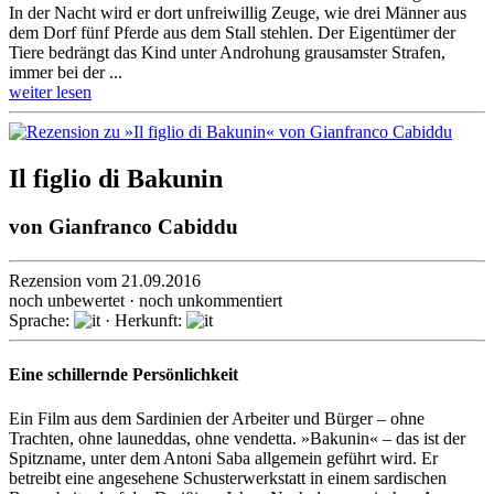
In der Nacht wird er dort unfrei­willig Zeuge, wie drei Männer aus
dem Dorf fünf Pferde aus dem Stall stehlen. Der Eigen­tümer der
Tiere bedrängt das Kind unter Androhung grau­samster Strafen,
immer bei der ...
weiter lesen
Il figlio di Bakunin
von
Gianfranco Cabiddu
Rezension vom 21.09.2016
noch unbewertet · noch unkommentiert
Sprache:
· Herkunft:
Eine schillernde Persönlichkeit
Ein Film aus dem Sardinien der Arbeiter und Bürger – ohne
Trachten, ohne launeddas, ohne vendetta. »Bakunin« – das ist der
Spitzname, unter dem Antoni Saba allgemein geführt wird. Er
betreibt eine ange­sehene Schuster­werkstatt in einem sardi­schen