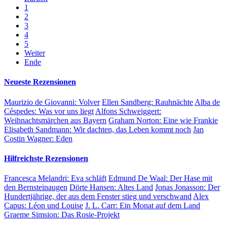
1
2
3
4
5
Weiter
Ende
Neueste Rezensionen
Maurizio de Giovanni:
Volver
Ellen Sandberg:
Rauhnächte
Alba de
Céspedes:
Was vor uns liegt
Alfons Schweiggert:
Weihnachtsmärchen aus Bayern
Graham Norton:
Eine wie Frankie
Elisabeth Sandmann:
Wir dachten, das Leben kommt noch
Jan
Costin Wagner:
Eden
Hilfreichste Rezensionen
Francesca Melandri:
Eva schläft
Edmund De Waal:
Der Hase mit
den Bernsteinaugen
Dörte Hansen:
Altes Land
Jonas Jonasson:
Der
Hundertjährige, der aus dem Fenster stieg und verschwand
Alex
Capus:
Léon und Louise
J. L. Carr:
Ein Monat auf dem Land
Graeme Simsion:
Das Rosie-Projekt