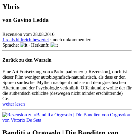
Ybris
von
Gavino Ledda
Rezension vom 28.08.2016
1 x als hilfreich bewertet
· noch unkommentiert
Sprache:
· Herkunft:
Zurück zu den Wurzeln
Eine Art Fortsetzung von »Padre padrone« [› Rezension], doch ist
dieser Film weniger autobio­grafisch-naturalis­tisch, als dass er den
Spuren sardischer Mythen nachgeht und sie mit dem griechi­schen
Altertum und der Psycho­logie verknüpft. Offen­kundig wollte der für
die authen­tisch-schlichte (deswegen nicht minder erschüt­ternde)
Ge...
weiter lesen
Banditi a Orgosolo | Die Banditen von