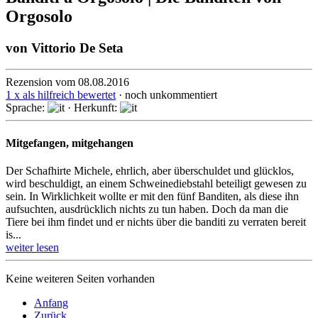
Orgosolo
von
Vittorio De Seta
Rezension vom 08.08.2016
1 x als hilfreich bewertet
· noch unkommentiert
Sprache:
· Herkunft:
Mitgefangen, mitgehangen
Der Schafhirte Michele, ehrlich, aber überschuldet und glücklos,
wird beschuldigt, an einem Schweine­dieb­stahl beteiligt gewesen zu
sein. In Wirklich­keit wollte er mit den fünf Banditen, als diese ihn
aufsuchten, aus­drück­lich nichts zu tun haben. Doch da man die
Tiere bei ihm findet und er nichts über die banditi zu verraten bereit
is...
weiter lesen
Keine weiteren Seiten vorhanden
Anfang
Zurück