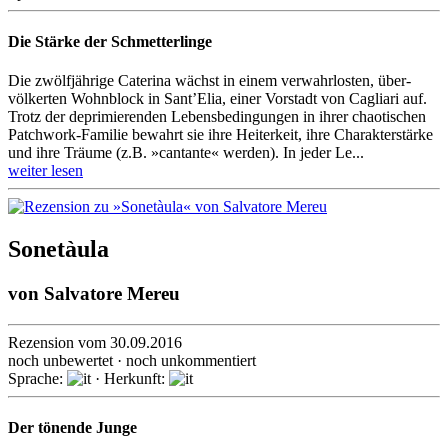
Die Stärke der Schmetterlinge
Die zwölfjährige Caterina wächst in einem verwahr­losten, über­
völker­ten Wohn­block in Sant’Elia, einer Vorstadt von Cagliari auf.
Trotz der deprimie­renden Lebens­bedin­gun­gen in ihrer chaoti­schen
Patch­work-Familie bewahrt sie ihre Heiter­keit, ihre Charak­ter­stärke
und ihre Träume (z.B. »cantante« werden). In jeder Le...
weiter lesen
Sonetàula
von
Salvatore Mereu
Rezension vom 30.09.2016
noch unbewertet · noch unkommentiert
Sprache:
· Herkunft:
Der tönende Junge