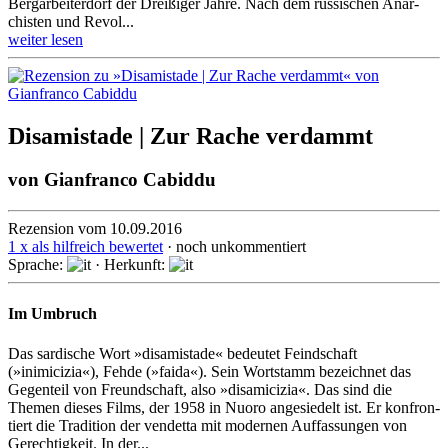
Berg­arbeiter­dorf der Dreißiger Jahre. Nach dem russi­schen Anar­
chis­ten und Revol...
weiter lesen
Disamistade | Zur Rache verdammt
von
Gianfranco Cabiddu
Rezension vom 10.09.2016
1 x als hilfreich bewertet
· noch unkommentiert
Sprache:
· Herkunft:
Im Umbruch
Das sardische Wort »disamistade« bedeutet Feindschaft
(»inimicizia«), Fehde (»faida«). Sein Wort­stamm bezeichnet das
Gegenteil von Freund­schaft, also »disamicizia«. Das sind die
Themen dieses Films, der 1958 in Nuoro angesie­delt ist. Er konfron­
tiert die Tradition der vendetta mit modernen Auf­fassun­gen von
Gerech­tigkeit. In der...