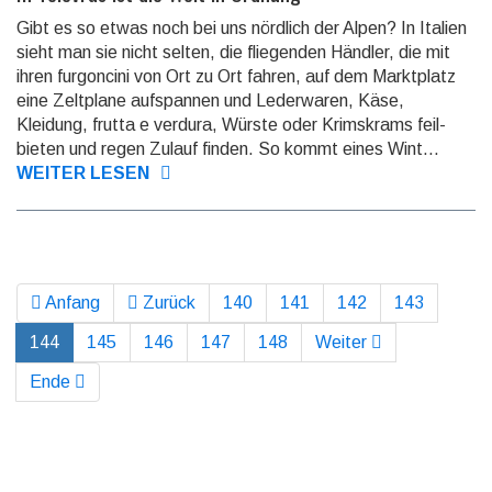
Gibt es so etwas noch bei uns nördlich der Alpen? In Italien
sieht man sie nicht selten, die flie­genden Händler, die mit
ihren furgoncini von Ort zu Ort fahren, auf dem Markt­platz
eine Zeltplane auf­spannen und Leder­waren, Käse,
Kleidung, frutta e verdura, Würste oder Krims­krams feil­
bieten und regen Zulauf finden. So kommt eines Wint...
WEITER LESEN
Anfang
Zurück
140
141
142
143
144
145
146
147
148
Weiter
Ende