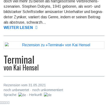
doch viel mehr zu bieten als hart­gesot­tene Ver­brechens­
szenarien. Stephen Dobyns, 1941 geboren, als wort- und
bild­starker Schrift­steller amüsanter Unter­halter und begna­
deter Zyniker, variiert das Genre, indem er seinen Beitrag
als abstruse, schwarzh...
WEITER LESEN
Terminal
von
Kai Hensel
Rezension vom 31.05.2021
noch unbewertet · noch unkommentiert
Sprache:
· Herkunft: