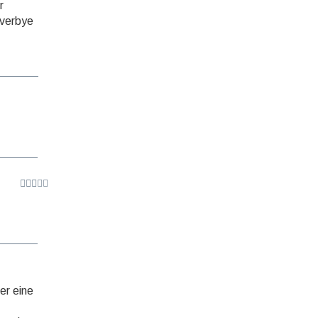
r
Overbye
er eine