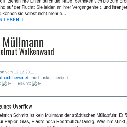
toff, ziehen ihre Linien durch die Nase, betrinken sich bis zum Er
ind auf der Flucht: Sie leiden an ihrer Vergangenheit, und ihren je
 können sie selbst nicht mehr e...
R LESEN
 Müllmann
elmut Wolkenwand
on vom 12.12.2011
ilfreich bewertet
· noch unkommentiert
:
· Herkunft:
gungs-Overflow
einrich Schmitt ist kein Müllmann der städtischen Müllabfuhr. Er fü
ür Papier, Glas, Plaste noch Restmüll zuständig. Was ihm stinkt, 