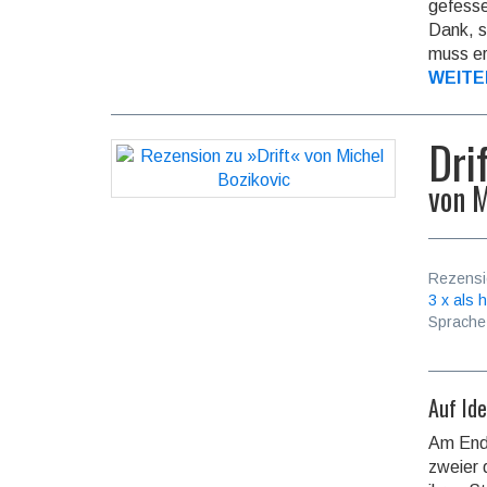
gefesse
Dank, s
muss er
WEITE
Dri
von
M
Rezensi
3 x als h
Sprache
Auf Id
Am Ende
zweier 