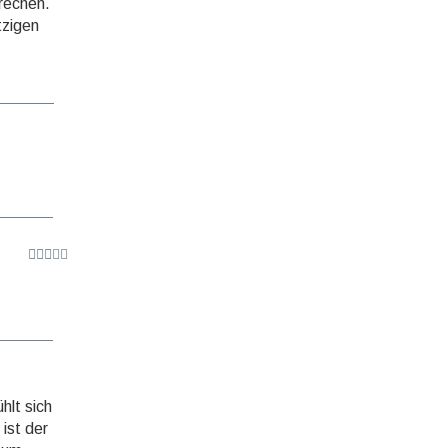
brechen.
tzigen
hlt sich
ist der