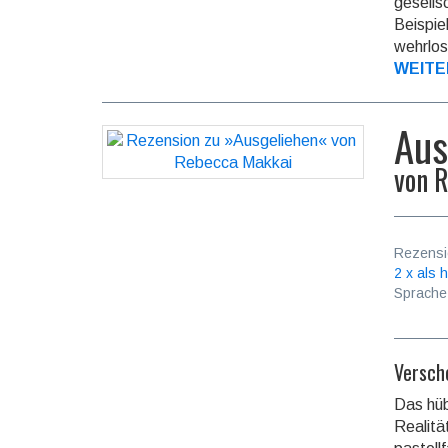
gesellsc
Beispie
wehrlos
WEITE
Aus
von
R
Rezensi
2 x als h
Sprache
Versch
Das hüb
Realitä