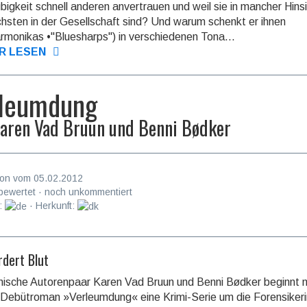
bigkeit schnell anderen anvertrauen und weil sie in mancher Hinsi
sten in der Gesellschaft sind? Und warum schenkt er ihnen
monikas •"Bluesharps") in verschiedenen Tona...
R LESEN
leumdung
aren Vad Bruun und Benni Bødker
on vom 05.02.2012
bewertet · noch unkommentiert
:
· Herkunft:
rdert Blut
ische Autorenpaar Karen Vad Bruun und Benni Bødker beginnt 
Debütroman »Verleumdung« eine Krimi-Serie um die Forensikeri