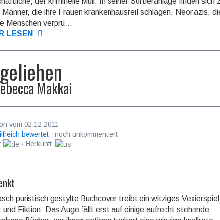
haftliche, der kriminelle Müll. In seiner Sortieranlage finden sich
l Männer, die ihre Frauen krankenhausreif schlagen, Neonazis, di
e Menschen verprü...
R LESEN
geliehen
ebecca Makkai
on vom 02.12.2011
ilfreich bewertet
· noch unkommentiert
:
· Herkunft:
enkt
sch puristisch gestylte Buchcover treibt ein witziges Vexierspiel
t und Fiktion: Das Auge fällt erst auf einige aufrecht stehende