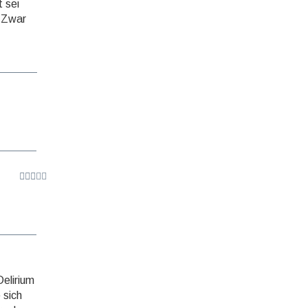
t sei
. Zwar
elirium
 sich