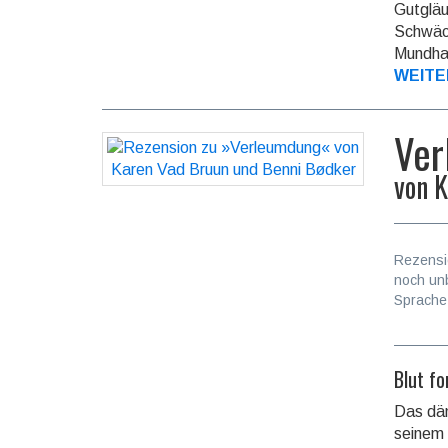
Gutgläu
Schwäch
Mundhar
WEITE
Ver
von
K
Rezensi
noch un
Sprache
Blut fo
Das dän
seinem 