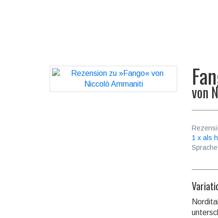
Fan
von
N
Rezensi
1 x als h
Sprache
Variati
Nordita
untersc