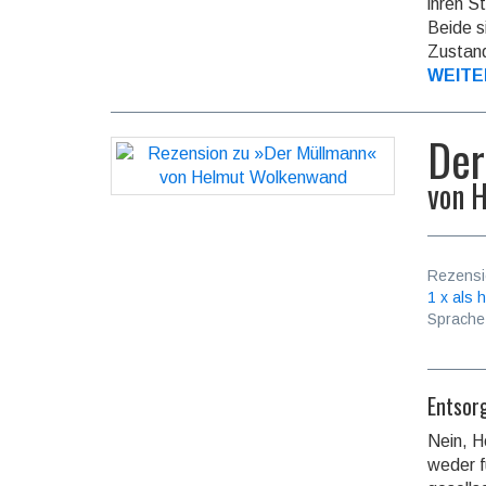
ihren S
Beide s
Zustand
WEITE
Der
von
H
Rezensi
1 x als h
Sprache
Entsor
Nein, H
weder f