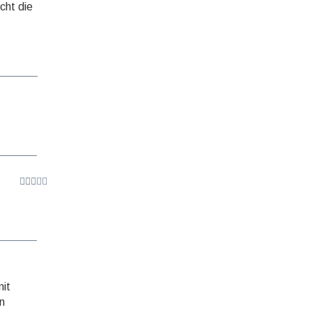
cht die
mit
n