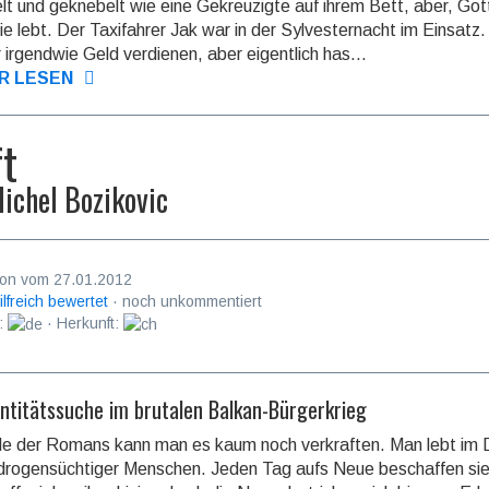
lt und geknebelt wie eine Gekreuzigte auf ihrem Bett, aber, Got
ie lebt. Der Taxifahrer Jak war in der Sylvesternacht im Einsatz
 irgendwie Geld verdienen, aber eigentlich has...
R LESEN
ft
ichel Bozikovic
on vom 27.01.2012
ilfreich bewertet
· noch unkommentiert
:
· Herkunft:
entitätssuche im brutalen Balkan-Bürgerkrieg
 der Romans kann man es kaum noch verkraften. Man lebt im D
drogensüchtiger Menschen. Jeden Tag aufs Neue beschaffen sie