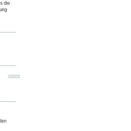
ls die
kung
iden