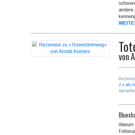
schwere 
andere.
kenneng
WEITE
Tot
von
A
Rezensi
2 x als h
Sprache
Bluesha
Warum s
Folteru