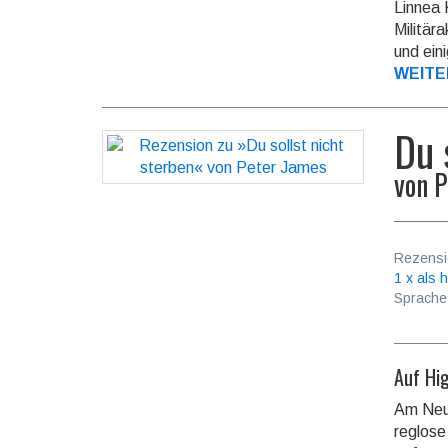
Linnea 
Militär
und ein
WEITE
Du 
von
P
Rezensi
1 x als h
Sprache
Auf Hig
Am Neu
reglose