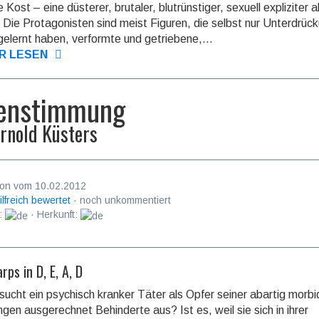
Kost – eine düsterer, brutaler, blutrünstiger, sexuell expliziter a
 Die Protagonisten sind meist Figuren, die selbst nur Unterdrüc
elernt haben, verformte und getriebene,...
R LESEN
enstimmung
rnold Küsters
on vom 10.02.2012
ilfreich bewertet
· noch unkommentiert
:
· Herkunft:
rps in D, E, A, D
ucht ein psychisch kranker Täter als Opfer seiner abartig morb
ngen ausgerechnet Behinderte aus? Ist es, weil sie sich in ihrer