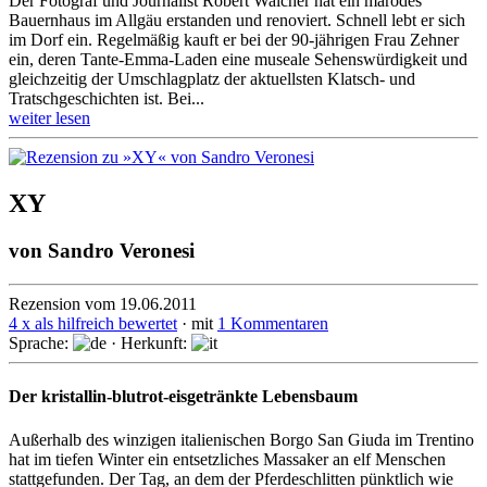
Der Fotograf und Journalist Robert Walcher hat ein marodes
Bauernhaus im Allgäu erstanden und renoviert. Schnell lebt er sich
im Dorf ein. Regelmäßig kauft er bei der 90-jährigen Frau Zehner
ein, deren Tante-Emma-Laden eine museale Sehenswürdigkeit und
gleichzeitig der Umschlagplatz der aktuellsten Klatsch- und
Tratschgeschichten ist. Bei...
weiter lesen
XY
von
Sandro Veronesi
Rezension vom 19.06.2011
4 x als hilfreich bewertet
· mit
1 Kommentaren
Sprache:
· Herkunft:
Der kristallin-blutrot-eisgetränkte Lebensbaum
Außerhalb des winzigen italienischen Borgo San Giuda im Trentino
hat im tiefen Winter ein entsetzliches Massaker an elf Menschen
stattgefunden. Der Tag, an dem der Pferdeschlitten pünktlich wie