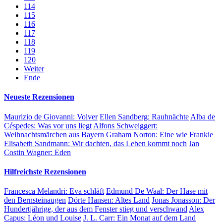
114
115
116
117
118
119
120
Weiter
Ende
Neueste Rezensionen
Maurizio de Giovanni:
Volver
Ellen Sandberg:
Rauhnächte
Alba de
Céspedes:
Was vor uns liegt
Alfons Schweiggert:
Weihnachtsmärchen aus Bayern
Graham Norton:
Eine wie Frankie
Elisabeth Sandmann:
Wir dachten, das Leben kommt noch
Jan
Costin Wagner:
Eden
Hilfreichste Rezensionen
Francesca Melandri:
Eva schläft
Edmund De Waal:
Der Hase mit
den Bernsteinaugen
Dörte Hansen:
Altes Land
Jonas Jonasson:
Der
Hundertjährige, der aus dem Fenster stieg und verschwand
Alex
Capus:
Léon und Louise
J. L. Carr:
Ein Monat auf dem Land