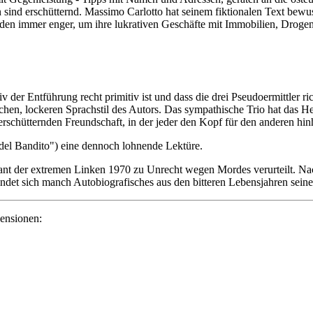
sind erschütternd. Massimo Carlotto hat seinem fiktionalen Text bewusst
nden immer enger, um ihre lukrativen Geschäfte mit Immobilien, Drogen
er Entführung recht primitiv ist und dass die drei Pseudoermittler ri
chen, lockeren Sprachstil des Autors. Das sympathische Trio hat das H
 erschütternden Freundschaft, in der jeder den Kopf für den anderen hin
del Bandito
") eine dennoch lohnende Lektüre.
nt der extremen Linken 1970 zu Unrecht wegen Mordes verurteilt. Nach
indet sich manch Autobiografisches aus den bitteren Lebensjahren sein
ensionen: