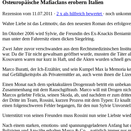
Osteuropäische Mafiaclans erobern Italien
Rezension vom 11.07.2011 ·
2 x als hilfreich bewertet
· noch unkomm
Wahre Liebe ist das Leitmotiv, das den neuesten Roman des erfolgsve
Im Oktober 2006 wird Sylvie, die Freundin des Ex-Knackis Beniamino 
man unter dem Fahrersitz einen dicken Siegelring.
Zwei Jahre zuvor verschwanden aus dem Rechtsmedizinischen Institut
war. Da die Tür nicht gewaltsam geöffnet wurde, mussten die Täter a
Kosovaren waren nur kurz in Haft, und die Akten wurden schnell ges
Marco Buratti, der Ich-Erzähler, und sein Kumpel Max la Memoria ke
mal Gefälligkeitsjobs als Privatermittler an, auch wenn ihnen die Lize
Einen Monat nach dem spektakulären Drogenraub betritt ein unbekannt
Zusammenhang mit dem Rauschgiftraub. Marco will mit Drogen nichts z
Marcos geliebte Felicia, seinen Skoda, ab, und nachdem er zum dritte
der Dritte im Team, Rossini, kurzen Prozess mit dem Typen: Er knallt 
einen folgenschweren Fehler begangen, für den nun Sylvie Unvorstell
Unterstützt von seinen Freunden muss Rossini nun seine Liebste wied
Nach einem starken, emotions- und spannungsgeladenen Anfang hat de
Polizisten und Anwälte erhalten Marco & Co. - natürlich immer nur mi