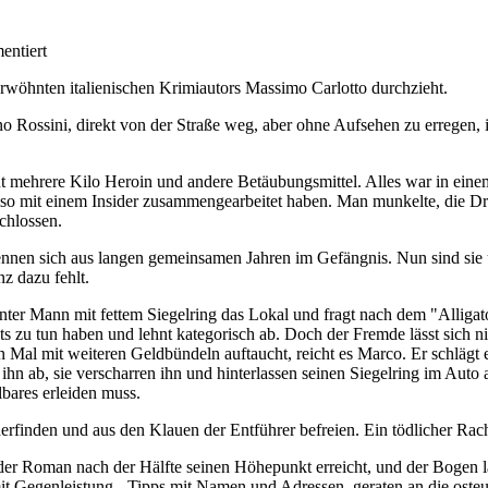
entiert
rwöhnten italienischen Krimiautors Massimo Carlotto durchzieht.
Rossini, direkt von der Straße weg, aber ohne Aufsehen zu erregen, in
 mehrere Kilo Heroin und andere Betäubungsmittel. Alles war in einem
lso mit einem Insider zusammengearbeitet haben. Man munkelte, die Dr
chlossen.
nnen sich aus langen gemeinsamen Jahren im Gefängnis. Nun sind sie u
nz dazu fehlt.
er Mann mit fettem Siegelring das Lokal und fragt nach dem "Alligator
u tun haben und lehnt kategorisch ab. Doch der Fremde lässt sich nic
n Mal mit weiteren Geldbündeln auftaucht, reicht es Marco. Er schlägt 
ihn ab, sie verscharren ihn und hinterlassen seinen Siegelring im Auto 
bares erleiden muss.
erfinden und aus den Klauen der Entführer befreien. Ein tödlicher Rac
r Roman nach der Hälfte seinen Höhepunkt erreicht, und der Bogen lä
t Gegenleistung - Tipps mit Namen und Adressen, geraten an die osteuro