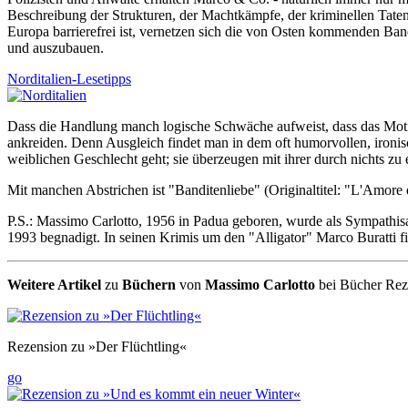
Beschreibung der Strukturen, der Machtkämpfe, der kriminellen Taten 
Europa barrierefrei ist, vernetzen sich die von Osten kommenden Ba
und auszubauen.
Norditalien-Lesetipps
Dass die Handlung manch logische Schwäche aufweist, dass das Motiv d
ankreiden. Denn Ausgleich findet man in dem oft humorvollen, ironis
weiblichen Geschlecht geht; sie überzeugen mit ihrer durch nichts zu
Mit manchen Abstrichen ist "Banditenliebe" (Originaltitel: "
L'Amore 
P.S.: Massimo Carlotto, 1956 in Padua geboren, wurde als Sympathisa
1993 begnadigt. In seinen Krimis um den "Alligator" Marco Buratti f
Weitere Artikel
zu
Büchern
von
Massimo Carlotto
bei Bücher Rez
Rezension zu »Der Flüchtling«
go