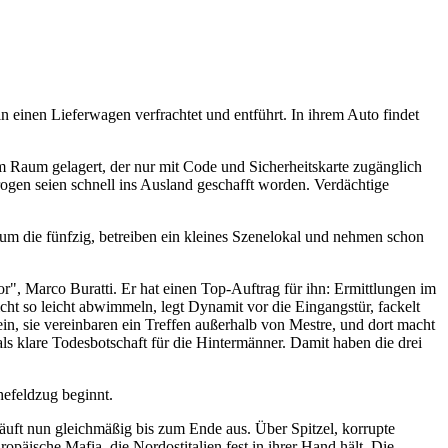
 einen Lieferwagen verfrachtet und entführt. In ihrem Auto findet
 Raum gelagert, der nur mit Code und Sicherheitskarte zugänglich
ogen seien schnell ins Ausland geschafft worden. Verdächtige
m die fünfzig, betreiben ein kleines Szenelokal und nehmen schon
", Marco Buratti. Er hat einen Top-Auftrag für ihn: Ermittlungen im
ht so leicht abwimmeln, legt Dynamit vor die Eingangstür, fackelt
ein, sie vereinbaren ein Treffen außerhalb von Mestre, und dort macht
als klare Todesbotschaft für die Hintermänner. Damit haben die drei
hefeldzug beginnt.
uft nun gleichmäßig bis zum Ende aus. Über Spitzel, korrupte
päische Mafia, die Nordostitalien fest in ihrer Hand hält. Die