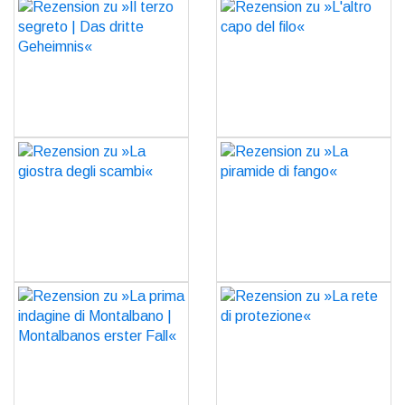
Rezension zu »Il terzo
Rezension zu »L'altro
segreto | Das dritte
capo del filo«
Geheimnis«
GO
GO
Rezension zu »La giostra
Rezension zu »La
degli scambi«
piramide di fango«
GO
GO
Rezension zu »La prima
Rezension zu »La rete di
indagine di Montalbano |
protezione«
Montalbanos erster Fall«
GO
GO