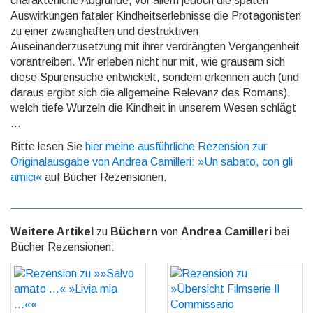
charakterli­che Abgründe, vor allem jedoch die späten
Auswirkungen fataler Kindheitserlebnisse die Protagonisten
zu einer zwanghaften und destruktiven
Auseinanderzusetzung mit ihrer verdrängten Vergangenheit
vorantrei­ben. Wir erleben nicht nur mit, wie grausam sich
diese Spurensuche entwickelt, sondern erkennen auch (und
daraus ergibt sich die allgemeine Relevanz des Romans),
welch tiefe Wurzeln die Kindheit in unse­rem Wesen schlägt
…
Bitte lesen Sie
hier meine ausführliche Rezension zur
Originalausgabe von Andrea Camilleri: »Un sabato, con gli
amici«
auf Bücher Rezensionen.
Weitere Artikel
zu
Büchern
von
Andrea Camilleri
bei
Bücher Rezensionen:
Rezension zu »»Salvo
Rezension zu »Übersicht
amato ...« »Livia mia
Filmserie Il Commissario
...««
Montalbano«