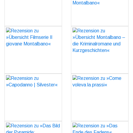
GO
GO
Rezension zu »Übersicht
Rezension zu »Übersicht
Filmserie Il giovane
Montalbano – die
Montalbano«
Kriminalromane und
Kurzgeschichten«
GO
GO
Rezension zu
Rezension zu »Come
»Capodanno | Silvester«
voleva la prassi«
GO
GO
Rezension zu »Das Bild
Rezension zu »Das Ende
der Pyramide:
des Fadens«