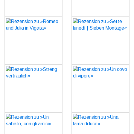
Rezension zu »Romeo
Rezension zu »Sette
und Julia in Vigata«
lunedì | Sieben Montage«
GO
GO
Rezension zu »Streng
Rezension zu »Un covo di
vertraulich«
vipere«
GO
GO
Rezension zu »Un
Rezension zu »Una lama
sabato, con gli amici«
di luce«