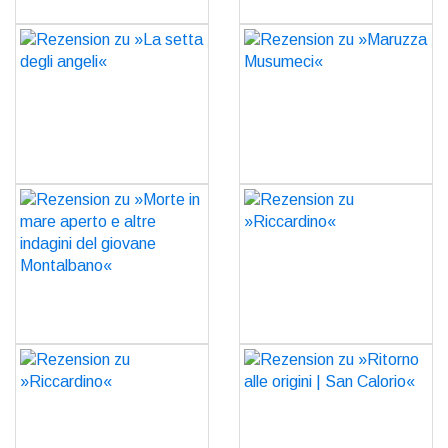
Rezension zu »La setta
Rezension zu »Maruzza
degli angeli«
Musumeci«
GO
GO
Rezension zu »Morte in
Rezension zu
mare aperto e altre
»Riccardino«
indagini del giovane
GO
Montalbano«
GO
Rezension zu
Rezension zu »Ritorno
»Riccardino«
alle origini | San Calorio«
GO
GO