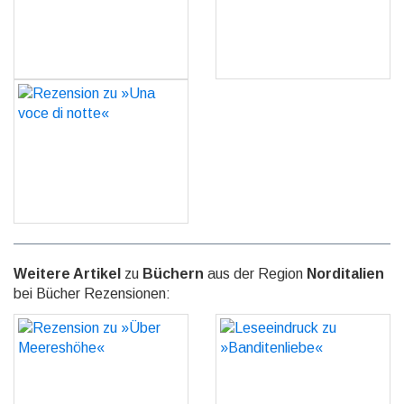
GO
GO
Rezension zu »Una voce
di notte«
GO
Weitere Artikel
zu
Büchern
aus der Region
Norditalien
bei Bücher Rezensionen:
Rezension zu »Über
Leseeindruck zu
Meereshöhe«
»Banditenliebe«
GO
GO