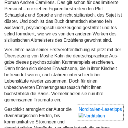
Roman Andrea Camille­ris. Das gilt schon für das limitierte
Personal – nur sieben Figuren be­strei­ten den Plot.
Schauplatz und Sprache sind nicht sizilianisch, das Sujet ist
düster. Und doch ist das Buch dra­ma­tisch ebenso fein
austariert, psychologisch über­zeu­gend gestaltet und fes­
selnd formuliert, wie wir es von den anderen Werken des
sizilianischen Altmeisters des Erzählens gewohnt sind.
Vier Jahre nach seiner Erstveröffentlichung ist jetzt mit der
Übersetzung von Moshe Kahn die deutschspra­chi­ge Aus­
gabe dieses psychosozialen Kammerspiels erschienen.
Darin finden sich sieben Erwachsene, die in ihrer Kindheit
befreundet waren, nach Jahren unterschiedlicher
Lebensläufe wieder zusammen. Doch für einen
unbeschwerten Erinnerungsaustausch fehlt ihnen
buchstäblich die Basis. Vielmehr holen sie nun ihre
gemeinsamen Traumata ein.
Geschickt arrangiert der Autor die
Norditalien-Lesetipps
dramaturgischen Fäden, bis
kommunikative Störungen und