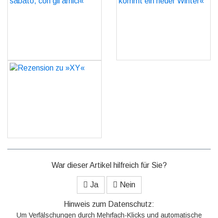
sabato, con gli amici«
kommt ein neuer Winter«
GO
GO
Rezension zu »XY«
GO
War dieser Artikel hilfreich für Sie?
Ja
Nein
Hinweis zum Datenschutz:
Um Verfälschungen durch Mehrfach-Klicks und automatische