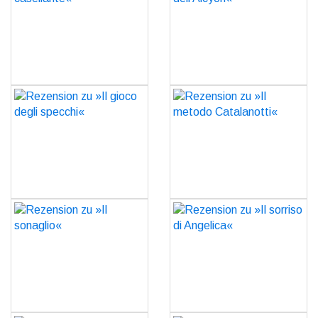
GO
GO
Rezension zu »Il gioco
Rezension zu »Il metodo
degli specchi«
Catalanotti«
GO
GO
Rezension zu »Il
Rezension zu »Il sorriso di
sonaglio«
Angelica«
GO
GO